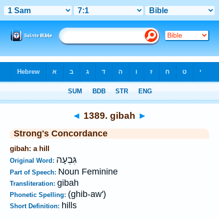
Bible
>
Strong's
>
Hebrew
> 1389
◄
1389. gibah
►
Strong's Concordance
gibah: a hill
גִּבְעָה
Original Word:
Noun Feminine
Part of Speech:
gibah
Transliteration:
(ghib-aw')
Phonetic Spelling:
hills
Short Definition: