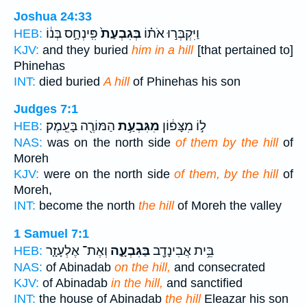
Joshua 24:33
וַיִּקְבְּר֣וּ אֹת֗וֹ
בְּגִבְעַת֙
פִּֽינְחָ֣ס בְּנ֔וֹ
HEB:
KJV:
and they buried
him in a hill
[that pertained to]
Phinehas
INT:
died buried
A hill
of Phinehas his son
Judges 7:1
ל֣וֹ מִצָּפ֔וֹן
מִגִּבְעַ֥ת
הַמּוֹרֶ֖ה בָּעֵֽמֶק׃
HEB:
NAS:
was on the north side
of them by the hill
of
Moreh
KJV:
were on the north side
of them, by the hill
of
Moreh,
INT:
become the north
the hill
of Moreh the valley
1 Samuel 7:1
בֵּ֥ית אֲבִינָדָ֖ב
בַּגִּבְעָ֑ה
וְאֶת־ אֶלְעָזָ֤ר
HEB:
NAS:
of Abinadab
on the hill,
and consecrated
KJV:
of Abinadab
in the hill,
and sanctified
INT:
the house of Abinadab
the hill
Eleazar his son