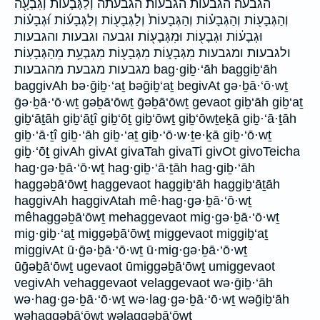
הגבעה׃ הגבעות הגבעות׃ הגבעתה וְ֠לַגְּבָעוֹת וְגִבְעָ֖ה
וְהַגְּבָע֖וֹת וְהַגְּבָע֗וֹת וְהַגְּבָעוֹת֙ וְלַגְּבָע֖וֹת וְלַגְּבָע֜וֹת וּ֝גְבָע֗וֹת
וּגְבָע֔וֹת וּגְבָע֖וֹת וּמִגְּבָע֖וֹת וגבעה וגבעות והגבעות
ולגבעות ומגבעות מִגְּבָע֑וֹת מִגְּבָע֖וֹת מִגִּבְעַ֥ת מֵהַגְּבָעֽוֹת׃
מגבעות מגבעת מהגבעות׃ bag·giḇ·‘āh baggiḇ‘āh
baggivAh bə·ḡiḇ·‘aṯ bəḡiḇ‘aṯ begivAt gə·ḇā·‘ō·wṯ
ḡə·ḇā·‘ō·wṯ gəḇā‘ōwṯ ḡəḇā‘ōwṯ gevaot giḇ‘āh giḇ‘aṯ
giḇ‘āṯāh giḇ‘āṯî giḇ‘ōṯ giḇ‘ōwṯ giḇ‘ōwṯeḵā giḇ·‘ā·ṯāh
giḇ·‘ā·ṯî giḇ·‘āh giḇ·‘aṯ giḇ·‘ō·w·ṯe·ḵā giḇ·‘ō·wṯ
giḇ·‘ōṯ givAh givAt givaTah givaTi givOt givoTeicha
hag·gə·ḇā·‘ō·wṯ hag·giḇ·‘ā·ṯāh hag·giḇ·‘āh
haggəḇā‘ōwṯ haggevaot haggiḇ‘āh haggiḇ‘āṯāh
haggivAh haggivAtah mê·hag·gə·ḇā·‘ō·wṯ
mêhaggəḇā‘ōwṯ mehaggevaot mig·gə·ḇā·‘ō·wṯ
mig·giḇ·‘aṯ miggəḇā‘ōwṯ miggevaot miggiḇ‘aṯ
miggivAt ū·ḡə·ḇā·‘ō·wṯ ū·mig·gə·ḇā·‘ō·wṯ
ūḡəḇā‘ōwṯ ugevaot ūmiggəḇā‘ōwṯ umiggevaot
vegivAh vehaggevaot velaggevaot wə·ḡiḇ·‘āh
wə·hag·gə·ḇā·‘ō·wṯ wə·lag·gə·ḇā·‘ō·wṯ wəḡiḇ‘āh
wəhaggəḇā‘ōwṯ wəlaggəḇā‘ōwṯ