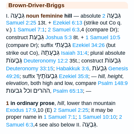
Brown-Driver-Briggs
גִּבְעָה
גִּבְעָה
I.
noun feminine
hill
— absolute
2
Samuel 2:25
13t. +
Ezekiel 6:13
(strike out Co q.
v.)
1 Samuel 7:1
;
2 Samuel 6:3
,4 (compare Dr);
גִּבְעַת
construct
Joshua 5:3
8t. +
1 Samuel 10:5
גִּבְעָתִי
(compare Dr); suffix
Ezekiel 34:26
(but
גִּבְעָתָהּ
strike out Co),
Isaiah 31:4
; plural absolute
גִּבְעוֺת
גְּבָעוֺת
Deuteronomy 12:2
35t.; construct
גִּבְעֹת
Deuteronomy 33:15
;
Habakkuk 3:6
,
Genesis
גִּבְעוֺתֶיךָ
49:26
; suffix
Ezekiel 35:8
; —
hill, height,
elevation
, both high and low, compare
Psalm 148:9
ההרים וכל גבעות
,
Psalm 65:13
; —
1
in ordinary prose
,
hill
, lower than mountain
Exodus 17:9
,10 (E)
2 Samuel 2:25
; it may be
proper name in
1 Samuel 7:1
;
1 Samuel 10:10
;
2
גִּבְעָה
Samuel 6:3
,4 see also below II.
.