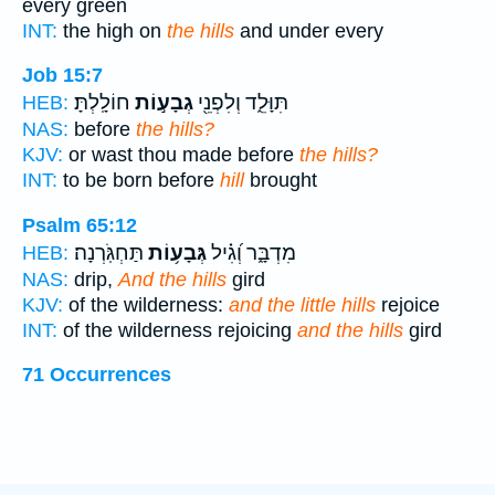
every green
INT:
the high on
the hills
and under every
Job 15:7
תִּוָּלֵ֑ד וְלִפְנֵ֖י
גְבָע֣וֹת
חוֹלָֽלְתָּ׃
HEB:
NAS:
before
the hills?
KJV:
or wast thou made before
the hills?
INT:
to be born before
hill
brought
Psalm 65:12
מִדְבָּ֑ר וְ֝גִ֗יל
גְּבָע֥וֹת
תַּחְגֹּֽרְנָה׃
HEB:
NAS:
drip,
And the hills
gird
KJV:
of the wilderness:
and the little hills
rejoice
INT:
of the wilderness rejoicing
and the hills
gird
71 Occurrences