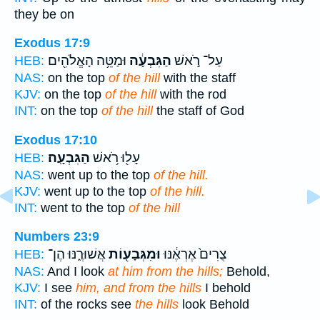
they be on
Exodus 17:9
עַל־ רֹ֣אשׁ
הַגִּבְעָ֔ה
וּמַטֵּ֥ה הָאֱלֹהִ֖ים
HEB:
NAS:
on the top
of the hill
with the staff
KJV:
on the top
of the hill
with the rod
INT:
on the top
of the hill
the staff of God
Exodus 17:10
עָל֖וּ רֹ֥אשׁ
הַגִּבְעָֽה׃
HEB:
NAS:
went up to the top
of the hill.
KJV:
went up to the top
of the hill.
INT:
went to the top
of the hill
Numbers 23:9
צֻרִים֙ אֶרְאֶ֔נּוּ
וּמִגְּבָע֖וֹת
אֲשׁוּרֶ֑נּוּ הֶן־
HEB:
NAS:
And I look
at him from the hills;
Behold,
KJV:
I see
him, and from the hills
I behold
INT:
of the rocks see
the hills
look Behold