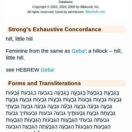
Strong's Exhaustive Concordance
hill, little hill
Feminine from the same as
Geba'
; a hillock -- hill,
little hill.
see HEBREW
Geba'
Forms and Transliterations
בְּגִבְעַ֣ת בְּגִבְעַת֙ בַּגִּבְעָ֑ה בַּגִּבְעָ֔ה בגבעה בגבעת גְּ֝בָע֗וֹת
גְּבָע֑וֹת גְּבָע֥וֹת גְּבָעוֹת֙ גְבָע֣וֹת גִּבְע֣וֹת גִּבְע֥וֹת גִּבְעַ֖ת גִּבְעַ֣ת
גִּבְעָ֑ה גִּבְעָ֔ה גִּבְעָ֖ה גִּבְעָ֞ה גִּבְעָ֣ה גִּבְעָ֨ה גִּבְעָה֙ גִּבְעָתִ֖י
גִּבְעָתָֽהּ׃ גִּבְעֹ֣ת גִּבְעוֹתֶ֤יךָ גבעה גבעות גבעותיך גבעת
גבעתה׃ גבעתי הַגְּבָע֑וֹת הַגְּבָע֔וֹת הַגְּבָע֖וֹת הַגְּבָע֥וֹת
הַגְּבָעֽוֹת׃ הַגְּבָעוֹת֙ הַגִּבְעָ֔ה הַגִּבְעָ֔תָה הַגִּבְעָֽה׃ הגבעה