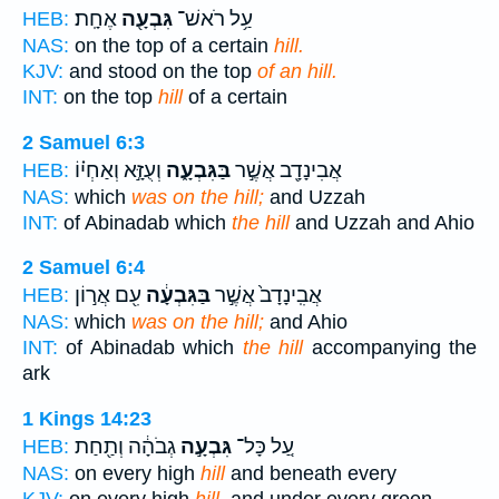
עַ֥ל רֹאשׁ־
גִּבְעָ֖ה
אֶחָֽת׃
HEB:
NAS:
on the top of a certain
hill.
KJV:
and stood on the top
of an hill.
INT:
on the top
hill
of a certain
2 Samuel 6:3
אֲבִינָדָ֖ב אֲשֶׁ֣ר
בַּגִּבְעָ֑ה
וְעֻזָּ֣א וְאַחְי֗וֹ
HEB:
NAS:
which
was on the hill;
and Uzzah
INT:
of Abinadab which
the hill
and Uzzah and Ahio
2 Samuel 6:4
אֲבִֽינָדָב֙ אֲשֶׁ֣ר
בַּגִּבְעָ֔ה
עִ֖ם אֲר֣וֹן
HEB:
NAS:
which
was on the hill;
and Ahio
INT:
of Abinadab which
the hill
accompanying the
ark
1 Kings 14:23
עַ֚ל כָּל־
גִּבְעָ֣ה
גְבֹהָ֔ה וְתַ֖חַת
HEB:
NAS:
on every high
hill
and beneath every
KJV:
on every high
hill,
and under every green