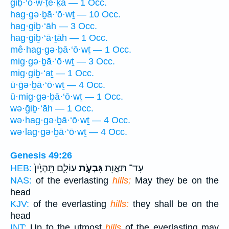
giḇ·‘ō·w·ṯe·ḵā — 1 Occ.
hag·gə·ḇā·‘ō·wṯ — 10 Occ.
hag·giḇ·‘āh — 3 Occ.
hag·giḇ·‘ā·ṯāh — 1 Occ.
mê·hag·gə·ḇā·‘ō·wṯ — 1 Occ.
mig·gə·ḇā·‘ō·wṯ — 3 Occ.
mig·giḇ·‘aṯ — 1 Occ.
ū·ḡə·ḇā·‘ō·wṯ — 4 Occ.
ū·mig·gə·ḇā·‘ō·wṯ — 1 Occ.
wə·ḡiḇ·‘āh — 1 Occ.
wə·hag·gə·ḇā·‘ō·wṯ — 4 Occ.
wə·lag·gə·ḇā·‘ō·wṯ — 4 Occ.
Genesis 49:26
עַֽד־ תַּאֲוַ֖ת
גִּבְעֹ֣ת
עוֹלָ֑ם תִּֽהְיֶ֙ין֙
HEB:
NAS:
of the everlasting
hills;
May they be on the
head
KJV:
of the everlasting
hills:
they shall be on the
head
INT:
Up to the utmost
hills
of the everlasting may