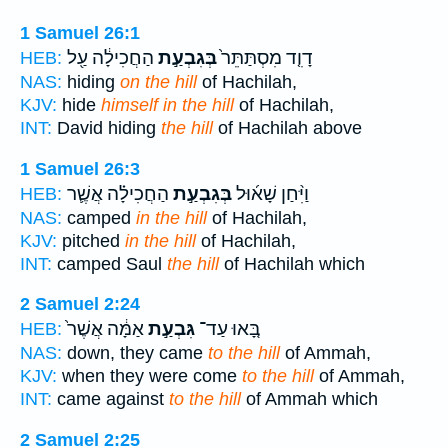
1 Samuel 26:1
דָוִ֤ד מִסְתַּתֵּר֙
בְּגִבְעַ֣ת
הַחֲכִילָ֔ה עַ֖ל
HEB:
NAS:
hiding
on the hill
of Hachilah,
KJV:
hide
himself in the hill
of Hachilah,
INT:
David hiding
the hill
of Hachilah above
1 Samuel 26:3
וַיִּ֨חַן שָׁא֜וּל
בְּגִבְעַ֣ת
הַחֲכִילָ֗ה אֲשֶׁ֛ר
HEB:
NAS:
camped
in the hill
of Hachilah,
KJV:
pitched
in the hill
of Hachilah,
INT:
camped Saul
the hill
of Hachilah which
2 Samuel 2:24
בָּ֚אוּ עַד־
גִּבְעַ֣ת
אַמָּ֔ה אֲשֶׁר֙
HEB:
NAS:
down, they came
to the hill
of Ammah,
KJV:
when they were come
to the hill
of Ammah,
INT:
came against
to the hill
of Ammah which
2 Samuel 2:25