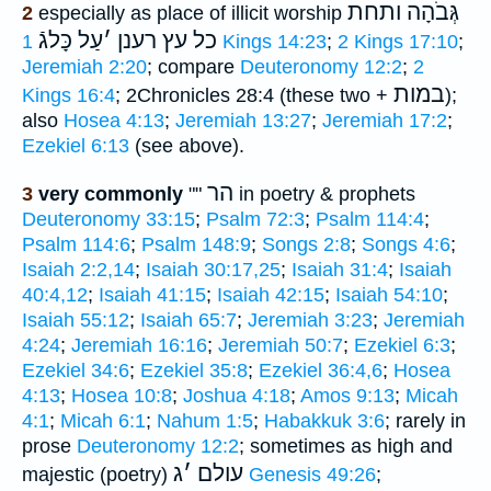
גְּבֹהָה ותחת
2
especially as place of illicit worship
כל עץ רענן
׳
עַל כָּלגֿ
1 Kings 14:23
;
2 Kings 17:10
;
Jeremiah 2:20
; compare
Deuteronomy 12:2
;
2
במות
Kings 16:4
; 2Chronicles 28:4 (these two +
);
also
Hosea 4:13
;
Jeremiah 13:27
;
Jeremiah 17:2
;
Ezekiel 6:13
(see above).
הר
3
very commonly
""
in poetry & prophets
Deuteronomy 33:15
;
Psalm 72:3
;
Psalm 114:4
;
Psalm 114:6
;
Psalm 148:9
;
Songs 2:8
;
Songs 4:6
;
Isaiah 2:2,14
;
Isaiah 30:17,25
;
Isaiah 31:4
;
Isaiah
40:4,12
;
Isaiah 41:15
;
Isaiah 42:15
;
Isaiah 54:10
;
Isaiah 55:12
;
Isaiah 65:7
;
Jeremiah 3:23
;
Jeremiah
4:24
;
Jeremiah 16:16
;
Jeremiah 50:7
;
Ezekiel 6:3
;
Ezekiel 34:6
;
Ezekiel 35:8
;
Ezekiel 36:4,6
;
Hosea
4:13
;
Hosea 10:8
;
Joshua 4:18
;
Amos 9:13
;
Micah
4:1
;
Micah 6:1
;
Nahum 1:5
;
Habakkuk 3:6
; rarely in
prose
Deuteronomy 12:2
; sometimes as high and
עולם
׳
ג
majestic (poetry)
Genesis 49:26
;