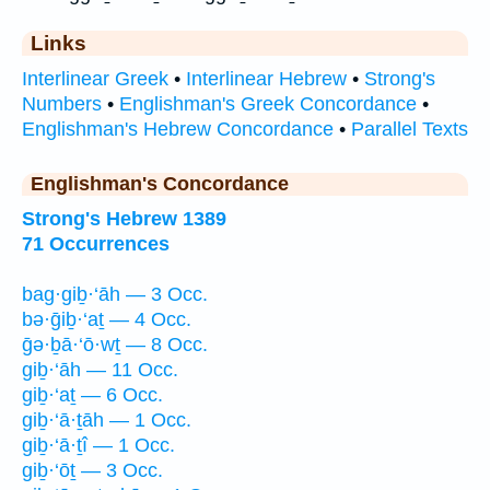
Links
Interlinear Greek
•
Interlinear Hebrew
•
Strong's
Numbers
•
Englishman's Greek Concordance
•
Englishman's Hebrew Concordance
•
Parallel Texts
Englishman's Concordance
Strong's Hebrew 1389
71 Occurrences
bag·giḇ·‘āh — 3 Occ.
bə·ḡiḇ·‘aṯ — 4 Occ.
ḡə·ḇā·‘ō·wṯ — 8 Occ.
giḇ·‘āh — 11 Occ.
giḇ·‘aṯ — 6 Occ.
giḇ·‘ā·ṯāh — 1 Occ.
giḇ·‘ā·ṯî — 1 Occ.
giḇ·‘ōṯ — 3 Occ.