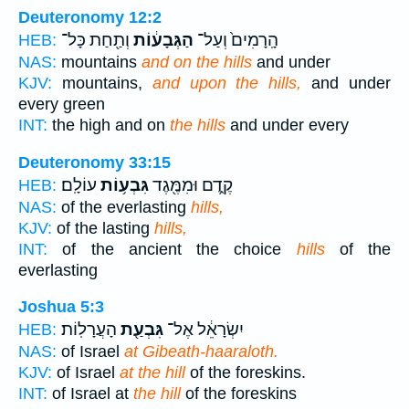
Deuteronomy 12:2
הָֽרָמִים֙ וְעַל־
הַגְּבָע֔וֹת
וְתַ֖חַת כָּל־
HEB:
NAS:
mountains
and on the hills
and under
KJV:
mountains,
and upon the hills,
and under
every green
INT:
the high and on
the hills
and under every
Deuteronomy 33:15
קֶ֑דֶם וּמִמֶּ֖גֶד
גִּבְע֥וֹת
עוֹלָֽם׃
HEB:
NAS:
of the everlasting
hills,
KJV:
of the lasting
hills,
INT:
of the ancient the choice
hills
of the
everlasting
Joshua 5:3
יִשְׂרָאֵ֔ל אֶל־
גִּבְעַ֖ת
הָעֲרָלֽוֹת׃
HEB:
NAS:
of Israel
at Gibeath-haaraloth.
KJV:
of Israel
at the hill
of the foreskins.
INT:
of Israel at
the hill
of the foreskins