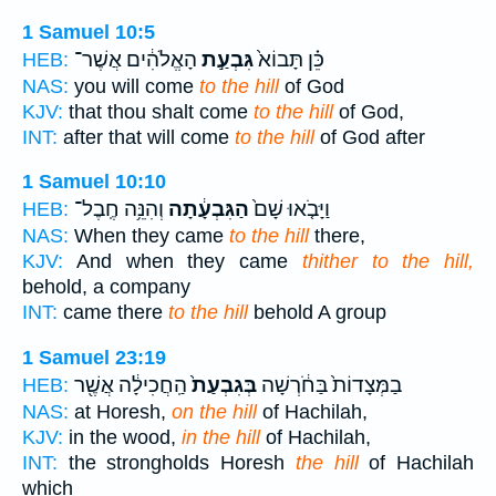
1 Samuel 10:5
כֵּ֗ן תָּבוֹא֙
גִּבְעַ֣ת
הָאֱלֹהִ֔ים אֲשֶׁר־
HEB:
NAS:
you will come
to the hill
of God
KJV:
that thou shalt come
to the hill
of God,
INT:
after that will come
to the hill
of God after
1 Samuel 10:10
וַיָּבֹ֤אוּ שָׁם֙
הַגִּבְעָ֔תָה
וְהִנֵּ֥ה חֶֽבֶל־
HEB:
NAS:
When they came
to the hill
there,
KJV:
And when they came
thither to the hill,
behold, a company
INT:
came there
to the hill
behold A group
1 Samuel 23:19
בַמְּצָדוֹת֙ בַּחֹ֔רְשָׁה
בְּגִבְעַת֙
הַֽחֲכִילָ֔ה אֲשֶׁ֖ר
HEB:
NAS:
at Horesh,
on the hill
of Hachilah,
KJV:
in the wood,
in the hill
of Hachilah,
INT:
the strongholds Horesh
the hill
of Hachilah
which