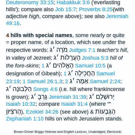
Deuteronomy 33:15
;
Habakkuk 3:6
('everlasting
hills'); compare also
Job 15:7
;
Proverbs 8:25
(with
adjective
high
, compare above); see also
Jeremiah
49:16
.
4
hills with special names
, some nearly or quite
= proper name, of a location, which see under the
מֹרֶה
׳
ג
respective words:
Judges 7:1
teacher's hill
,
הָעֲרָלוֺת
׳
ג
in valley of Jezreel;
Joshua 5:3
hill of
הָאֱלֹהִים
׳
ג
the fore-skins
;
1 Samuel 10:5
(a
הַחֲכִילָה
׳
ג
designation of Gibeah);
1 Samuel
אַמָּה
׳
ג
23:19
;
1 Samuel 26:1,3
;
2 Samuel 2:24
;
הַלְּבוֺנָה
׳
ג
Songs 4:6
(i.e. hill where frankincense
יְרוּשָׁלַם
׳
ג
גָּרֵב֑
׳
ג
is grown);
Jeremiah 31:39
;
Isaiah 10:32
; compare
Isaiah 31:4
(where ""
הַגְּבָעוֺת
הַרצִֿיּוֺן
),
Ezekiel 34:26
(see above) &
Zephaniah 1:10
hills on which Jerusalem stands.