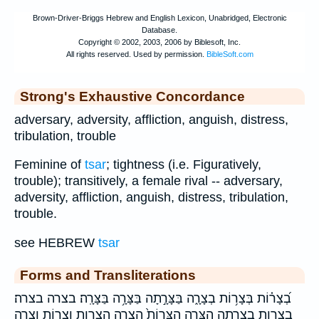
Strong's Exhaustive Concordance
adversary, adversity, affliction, anguish, distress,
tribulation, trouble
Feminine of
tsar
; tightness (i.e. Figuratively,
trouble); transitively, a female rival -- adversary,
adversity, affliction, anguish, distress, tribulation,
trouble.
see HEBREW
tsar
Forms and Transliterations
בְ֝צָר֗וֹת בְּצָר֥וֹת בְצָרָ֑ה בַּצָּרָ֣תָה בַּצָּרָ֥ה בַּצָּרָֽה׃ בצרה בצרה׃
בצרות בצרתה הַצָּרָ֖ה הַצָּרוֹת֙ הצרה הצרות וְצָר֑וֹת וְצָרָ֑ה