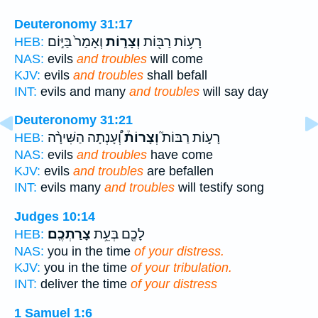
Deuteronomy 31:17
רָע֥וֹת רַבּ֖וֹת
וְצָר֑וֹת
וְאָמַר֙ בַּיּ֣וֹם
HEB:
NAS:
evils
and troubles
will come
KJV:
evils
and troubles
shall befall
INT:
evils and many
and troubles
will say day
Deuteronomy 31:21
רָע֣וֹת רַבּוֹת֮
וְצָרוֹת֒
וְ֠עָנְתָה הַשִּׁירָ֨ה
HEB:
NAS:
evils
and troubles
have come
KJV:
evils
and troubles
are befallen
INT:
evils many
and troubles
will testify song
Judges 10:14
לָכֶ֖ם בְּעֵ֥ת
צָרַתְכֶֽם׃
HEB:
NAS:
you in the time
of your distress.
KJV:
you in the time
of your tribulation.
INT:
deliver the time
of your distress
1 Samuel 1:6