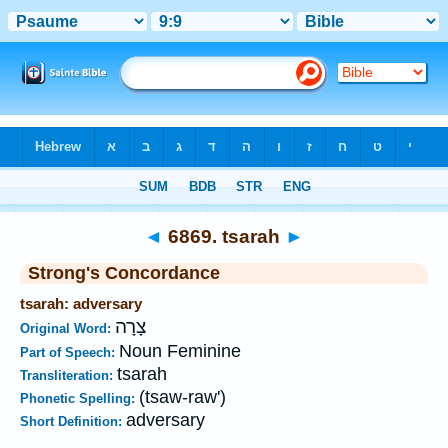
Bible
>
Strong's
>
Hebrew
> 6869
◄
6869. tsarah
►
Strong's Concordance
tsarah: adversary
צָרָה
Original Word:
Noun Feminine
Part of Speech:
tsarah
Transliteration:
(tsaw-raw')
Phonetic Spelling:
adversary
Short Definition: