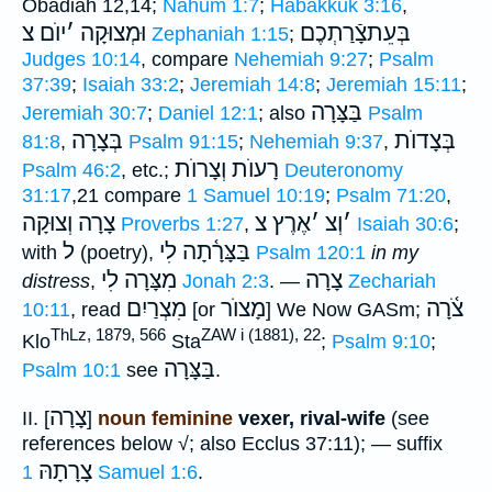
Obadiah 12,14;
Nahum 1:7
;
Habakkuk 3:16
,
בְּעֵתצָֿרַתְכֶם
וּמְצוּקָה
׳
יוֺם צ
Zephaniah 1:15
;
Judges 10:14
, compare
Nehemiah 9:27
;
Psalm
37:39
;
Isaiah 33:2
;
Jeremiah 14:8
;
Jeremiah 15:11
;
בַּצָּרָה
Jeremiah 30:7
;
Daniel 12:1
; also
Psalm
בְּצָדוֺת
בְּצָרָה
81:8
,
Psalm 91:15
;
Nehemiah 9:37
,
רָעוֺת וְצָרוֺת
Psalm 46:2
, etc.;
Deuteronomy
31:17
,21 compare
1 Samuel 10:19
;
Psalm 71:20
,
׳
וְצ
׳
אֶרֶץ צ
צָרָה וְצוּקָה
Proverbs 1:27
,
Isaiah 30:6
;
בַּצָּרָ֫תָה לִי
ל
with
(poetry),
Psalm 120:1
in my
צָרָה
מִצָּרָה לִי
distress
,
Jonah 2:3
. —
Zechariah
צֹ֫רָה
מָצוֺר
מִצְרַיִם
10:11
, read
[or
] We Now GASm;
ThLz, 1879, 566
ZAW i (1881), 22
Klo
Sta
;
Psalm 9:10
;
בַּצָּרָה
Psalm 10:1
see
.
צָרָה
II. [
]
noun feminine
vexer, rival-wife
(see
references below √; also Ecclus 37:11); — suffix
צָרָתָהּ
1 Samuel 1:6
.