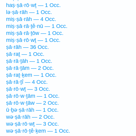
haṣ·ṣā·rō·wṯ — 1 Occ.
lə·ṣā·rāh — 1 Occ.
miṣ·ṣā·rāh — 4 Occ.
miṣ·ṣā·rā·ṯê·nū — 1 Occ.
miṣ·ṣā·rā·ṯōw — 1 Occ.
miṣ·ṣā·rō·wṯ — 1 Occ.
ṣā·rāh — 36 Occ.
ṣā·raṯ — 1 Occ.
ṣā·rā·ṯāh — 1 Occ.
ṣā·rā·ṯām — 2 Occ.
ṣā·raṯ·ḵem — 1 Occ.
ṣā·rā·ṯî — 4 Occ.
ṣā·rō·wṯ — 3 Occ.
ṣā·rō·w·ṯām — 1 Occ.
ṣā·rō·w·ṯāw — 2 Occ.
ū·ḇə·ṣā·rāh — 1 Occ.
wə·ṣā·rāh — 2 Occ.
wə·ṣā·rō·wṯ — 3 Occ.
wə·ṣā·rō·ṯê·ḵem — 1 Occ.