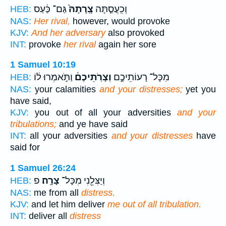
וְכִֽעֲסַ֤תָּה
צָֽרָתָהּ֙
גַּם־ כַּ֔עַס
HEB:
NAS:
Her rival,
however, would provoke
KJV:
And her adversary
also provoked
INT:
provoke
her rival
again her sore
1 Samuel 10:19
מִכָּל־ רָעוֹתֵיכֶ֣ם
וְצָרֹֽתֵיכֶם֒
וַתֹּ֣אמְרוּ ל֔וֹ
HEB:
NAS:
your calamities
and your distresses;
yet you
have said,
KJV:
you out of all your adversities
and your
tribulations;
and ye have said
INT:
all your adversities
and your distresses
have
said for
1 Samuel 26:24
וְיַצִּלֵ֖נִי מִכָּל־
צָרָֽה׃
פ
HEB:
NAS:
me from all
distress.
KJV:
and let him deliver
me out of all tribulation.
INT:
deliver all
distress