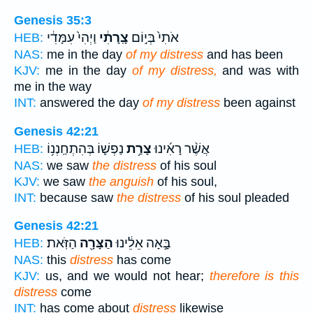
Genesis 35:3
אֹתִי֙ בְּי֣וֹם
צָֽרָתִ֔י
וַיְהִי֙ עִמָּדִ֔י
HEB:
NAS:
me in the day
of my distress
and has been
KJV:
me in the day
of my distress,
and was with
me in the way
INT:
answered the day
of my distress
been against
Genesis 42:21
אֲשֶׁ֨ר רָאִ֜ינוּ
צָרַ֥ת
נַפְשׁ֛וֹ בְּהִתְחַֽנְנ֥וֹ
HEB:
NAS:
we saw
the distress
of his soul
KJV:
we saw
the anguish
of his soul,
INT:
because saw
the distress
of his soul pleaded
Genesis 42:21
בָּ֣אָה אֵלֵ֔ינוּ
הַצָּרָ֖ה
הַזֹּֽאת׃
HEB:
NAS:
this
distress
has come
KJV:
us, and we would not hear;
therefore is this
distress
come
INT:
has come about
distress
likewise