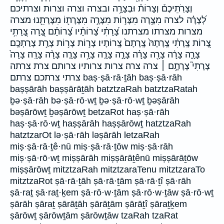
וְצָרֹֽתֵיכֶם֒ וְצָרוֹת֒ וּבְצָרָ֥ה ובצרה וצרה וצרות וצרתיכם
לְ֝צָרָ֗ה לצרה מִצָּ֥רָה מִצָּר֣וֹת מִצָּרָ֣ה מִצָּרָת֖וֹ מִצָּרָתֵ֖נוּ מצרה
מצרות מצרתו מצרתנו צָ֝רָתִ֗י צָ֝רוֹתָ֗יו צָ֝רוֹתָ֗ם צָ֭רָה צָ֭רָתִ֥י
צָ֭רוֹת צָֽרָתִ֔י צָֽרָתָהּ֙ צָֽרָתָם֙ צָֽרוֹתָיו׃ צָר֣וֹת צָר֥וֹת צָרַ֥ת צָרַתְכֶֽם׃
צָרָ֑ה צָרָ֔ה צָרָ֖ה צָרָ֗ה צָרָ֣ה צָרָ֤ה צָרָ֥ה צָרָ֧ה צָרָ֨ה צָרָֽה׃ צָרָה֙
צָרָתִי֮ צָרָתָ֣ם ׀ צרה צרה׃ צרות צרותיו צרותם צרת צרתה
צרתי צרתכם׃ צרתם baṣ·ṣā·rā·ṯāh baṣ·ṣā·rāh
baṣṣārāh baṣṣārāṯāh batztzaRah batztzaRatah
ḇə·ṣā·rāh bə·ṣā·rō·wṯ ḇə·ṣā·rō·wṯ ḇəṣārāh
bəṣārōwṯ ḇəṣārōwṯ betzaRot haṣ·ṣā·rāh
haṣ·ṣā·rō·wṯ haṣṣārāh haṣṣārōwṯ hatztzaRah
hatztzarOt lə·ṣā·rāh ləṣārāh letzaRah
miṣ·ṣā·rā·ṯê·nū miṣ·ṣā·rā·ṯōw miṣ·ṣā·rāh
miṣ·ṣā·rō·wṯ miṣṣārāh miṣṣārāṯênū miṣṣārāṯōw
miṣṣārōwṯ mitztzaRah mitztzaraTenu mitztzaraTo
mitztzaRot ṣā·rā·ṯāh ṣā·rā·ṯām ṣā·rā·ṯî ṣā·rāh
ṣā·raṯ ṣā·raṯ·ḵem ṣā·rō·w·ṯām ṣā·rō·w·ṯāw ṣā·rō·wṯ
ṣārāh ṣāraṯ ṣārāṯāh ṣārāṯām ṣārāṯî ṣāraṯḵem
ṣārōwṯ ṣārōwṯām ṣārōwṯāw tzaRah tzaRat