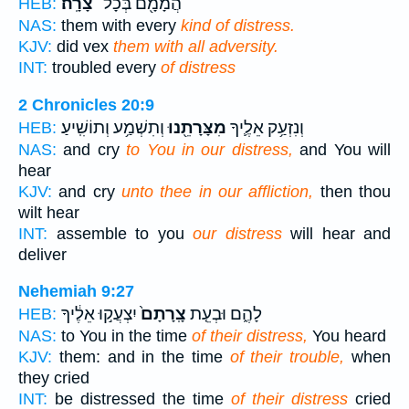
הֲמָמָ֖ם בְּכָל־
צָרָֽה׃
HEB:
NAS:
them with every
kind of distress.
KJV:
did vex
them with all adversity.
INT:
troubled every
of distress
2 Chronicles 20:9
וְנִזְעַ֥ק אֵלֶ֛יךָ
מִצָּרָתֵ֖נוּ
וְתִשְׁמַ֥ע וְתוֹשִֽׁיעַ׃
HEB:
NAS:
and cry
to You in our distress,
and You will
hear
KJV:
and cry
unto thee in our affliction,
then thou
wilt hear
INT:
assemble to you
our distress
will hear and
deliver
Nehemiah 9:27
לָהֶ֑ם וּבְעֵ֤ת
צָֽרָתָם֙
יִצְעֲק֣וּ אֵלֶ֔יךָ
HEB:
NAS:
to You in the time
of their distress,
You heard
KJV:
them: and in the time
of their trouble,
when
they cried
INT:
be distressed the time
of their distress
cried