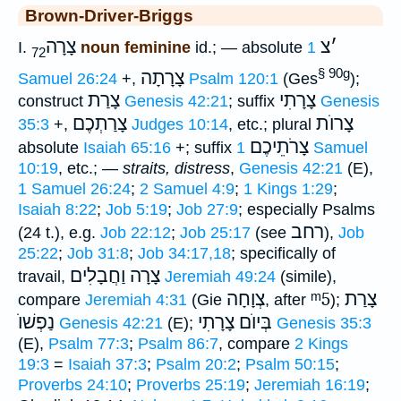
Brown-Driver-Briggs
׳
צ
צָרָה
I.
noun feminine
id.; — absolute
1
72
§ 90g
צָרָתָה
Samuel 26:24
+,
Psalm 120:1
(Ges
);
צָרָתִי
צָרַת
construct
Genesis 42:21
; suffix
Genesis
צָרוֺת
צָרַתְכֶם
35:3
+,
Judges 10:14
, etc.; plural
צָרֹתֵיכֶם
absolute
Isaiah 65:16
+; suffix
1 Samuel
10:19
, etc.; —
straits, distress
,
Genesis 42:21
(E),
1 Samuel 26:24
;
2 Samuel 4:9
;
1 Kings 1:29
;
Isaiah 8:22
;
Job 5:19
;
Job 27:9
; especially Psalms
רחב
(24 t.), e.g.
Job 22:12
;
Job 25:17
(see
),
Job
25:22
;
Job 31:8
;
Job 34:17,18
; specifically of
צָרָה וַחֲבָלִים
travail,
Jeremiah 49:24
(simile),
צְוָחָה
ᵐ5
צָרַת
compare
Jeremiah 4:31
(Gie
, after
);
בְּיוֺם צָרָתִי
נַפְשׁוֺ
Genesis 42:21
(E);
Genesis 35:3
(E),
Psalm 77:3
;
Psalm 86:7
, compare
2 Kings
19:3
=
Isaiah 37:3
;
Psalm 20:2
;
Psalm 50:15
;
Proverbs 24:10
;
Proverbs 25:19
;
Jeremiah 16:19
;