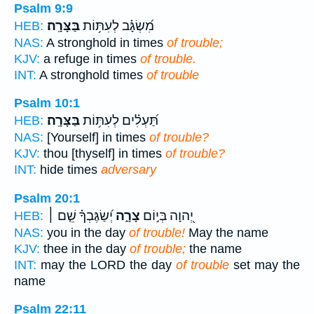
Psalm 9:9
מִ֝שְׂגָּ֗ב לְעִתּ֥וֹת
בַּצָּרָֽה׃
HEB:
NAS:
A stronghold in times
of trouble;
KJV:
a refuge in times
of trouble.
INT:
A stronghold times
of trouble
Psalm 10:1
תַּ֝עְלִ֗ים לְעִתּ֥וֹת
בַּצָּרָֽה׃
HEB:
NAS:
[Yourself] in times
of trouble?
KJV:
thou [thyself] in times
of trouble?
INT:
hide times
adversary
Psalm 20:1
יְ֭הוָה בְּי֣וֹם
צָרָ֑ה
יְ֝שַׂגֶּבְךָ֗ שֵׁ֤ם ׀
HEB:
NAS:
you in the day
of trouble!
May the name
KJV:
thee in the day
of trouble;
the name
INT:
may the LORD the day
of trouble
set may the
name
Psalm 22:11