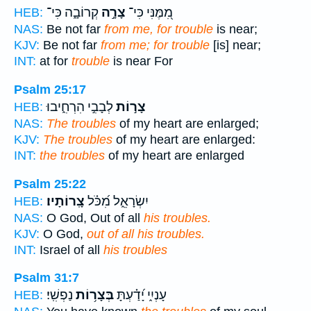
מִ֭מֶּנִּי כִּי־
צָרָ֣ה
קְרוֹבָ֑ה כִּי־
HEB:
NAS:
Be not far
from me, for trouble
is near;
KJV:
Be not far
from me; for trouble
[is] near;
INT:
at for
trouble
is near For
Psalm 25:17
צָר֣וֹת
לְבָבִ֣י הִרְחִ֑יבוּ
HEB:
NAS:
The troubles
of my heart are enlarged;
KJV:
The troubles
of my heart are enlarged:
INT:
the troubles
of my heart are enlarged
Psalm 25:22
יִשְׂרָאֵ֑ל מִ֝כֹּ֗ל
צָֽרוֹתָיו׃
HEB:
NAS:
O God, Out of all
his troubles.
KJV:
O God,
out of all his troubles.
INT:
Israel of all
his troubles
Psalm 31:7
עָנְיִ֑י יָ֝דַ֗עְתָּ
בְּצָר֥וֹת
נַפְשִֽׁי׃
HEB: