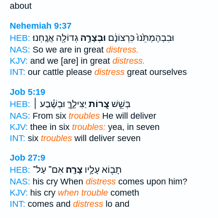
about
Nehemiah 9:37
וּבִבְהֶמְתֵּ֙נוּ֙ כִּרְצוֹנָ֔ם
וּבְצָרָ֥ה
גְדוֹלָ֖ה אֲנָֽחְנוּ׃
HEB:
NAS:
So we are in great
distress.
KJV:
and we [are] in great
distress.
INT:
our cattle please
distress
great ourselves
Job 5:19
בְּשֵׁ֣שׁ
צָ֭רוֹת
יַצִּילֶ֑ךָּ וּבְשֶׁ֓בַע ׀
HEB:
NAS:
From six
troubles
He will deliver
KJV:
thee in six
troubles:
yea, in seven
INT:
six
troubles
will deliver seven
Job 27:9
תָב֖וֹא עָלָ֣יו
צָרָֽה׃
אִם־ עַל־
HEB:
NAS:
his cry When
distress
comes upon him?
KJV:
his cry
when trouble
cometh
INT:
comes and
distress
lo and