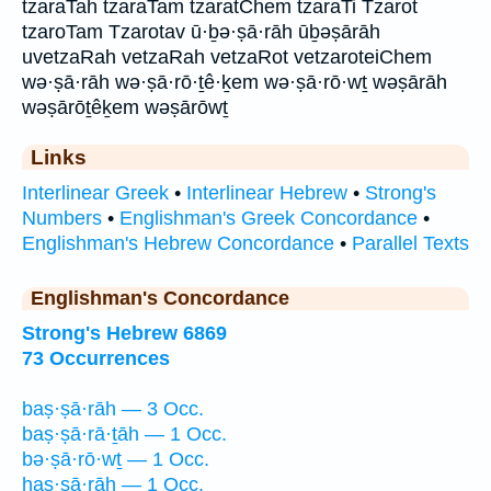
tzaraTah tzaraTam tzaratChem tzaraTi Tzarot
tzaroTam Tzarotav ū·ḇə·ṣā·rāh ūḇəṣārāh
uvetzaRah vetzaRah vetzaRot vetzaroteiChem
wə·ṣā·rāh wə·ṣā·rō·ṯê·ḵem wə·ṣā·rō·wṯ wəṣārāh
wəṣārōṯêḵem wəṣārōwṯ
Links
Interlinear Greek
•
Interlinear Hebrew
•
Strong's
Numbers
•
Englishman's Greek Concordance
•
Englishman's Hebrew Concordance
•
Parallel Texts
Englishman's Concordance
Strong's Hebrew 6869
73 Occurrences
baṣ·ṣā·rāh — 3 Occ.
baṣ·ṣā·rā·ṯāh — 1 Occ.
bə·ṣā·rō·wṯ — 1 Occ.
haṣ·ṣā·rāh — 1 Occ.