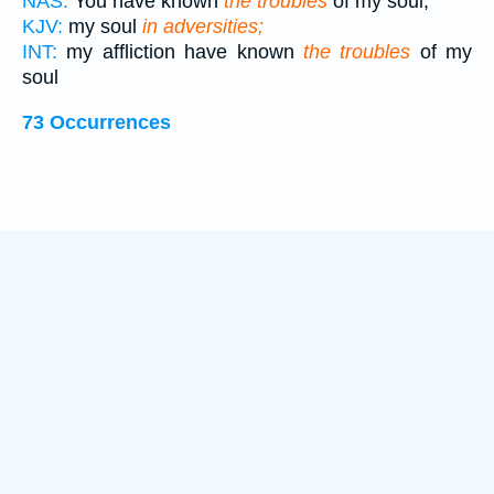
NAS:
You have known
the troubles
of my soul,
KJV:
my soul
in adversities;
INT:
my affliction have known
the troubles
of my
soul
73 Occurrences