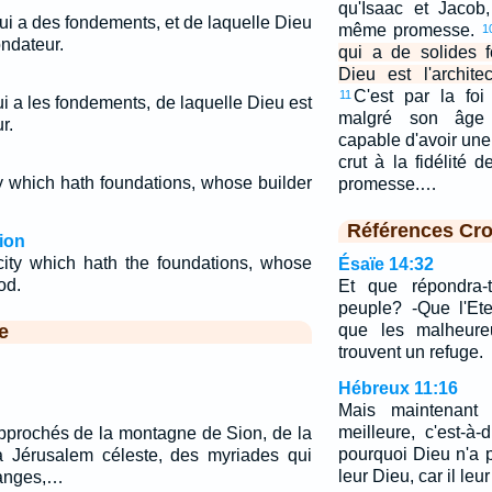
qu'Isaac et Jacob,
 qui a des fondements, et de laquelle Dieu
même promesse.
1
fondateur.
qui a de solides 
Dieu est l'archite
C'est par la fo
11
 qui a les fondements, de laquelle Dieu est
malgré son âge 
r.
capable d'avoir une 
crut à la fidélité d
ty which hath foundations, whose builder
promesse.…
Références Cro
ion
 city which hath the foundations, whose
Ésaïe 14:32
od.
Et que répondra-
peuple? -Que l'Et
e
que les malheur
trouvent un refuge.
Hébreux 11:16
Mais maintenant 
meilleure, c'est-à-
pprochés de la montagne de Sion, de la
pourquoi Dieu n'a 
la Jérusalem céleste, des myriades qui
leur Dieu, car il leu
 anges,…