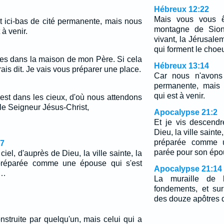
Hébreux 12:22
Mais vous vous ê
t ici-bas de cité permanente, mais nous
montagne de Sion
à venir.
vivant, la Jérusale
qui forment le choe
res dans la maison de mon Père. Si cela
Hébreux 13:14
urais dit. Je vais vous préparer une place.
Car nous n'avons 
permanente, mais 
qui est à venir.
 est dans les cieux, d'où nous attendons
e Seigneur Jésus-Christ,
Apocalypse 21:2
Et je vis descendr
Dieu, la ville saint
préparée comme u
27
parée pour son épo
iel, d'auprès de Dieu, la ville sainte, la
préparée comme une épouse qui s'est
Apocalypse 21:14
.…
La muraille de l
fondements, et su
des douze apôtres 
struite par quelqu'un, mais celui qui a