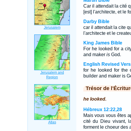
Martin Bible
Car il attendait la cité
[est] l'architecte, et le 
Darby Bible
car il attendait la cite
l'architecte et le createu
King James Bible
For he looked for a ci
and maker
is
God.
English Revised Vers
for he looked for the
builder and maker is G
Trésor de l'Écritur
he looked.
Hébreux 12:22,28
Mais vous vous êtes a
cité du Dieu vivant, 
forment le choeur des