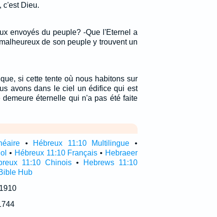
 c'est Dieu.
aux envoyés du peuple? -Que l'Eternel a
 malheureux de son peuple y trouvent un
que, si cette tente où nous habitons sur
nous avons dans le ciel un édifice qui est
 demeure éternelle qui n'a pas été faite
néaire
•
Hébreux 11:10 Multilingue
•
ol
•
Hébreux 11:10 Français
•
Hebraeer
reux 11:10 Chinois
•
Hebrews 11:10
Bible Hub
 1910
1744