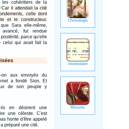
 les cohéritiers de la
Car il attendait la cité
0
fondements, celle dont
cte et le constructeur.
i que Sara elle-même,
avancé, fut rendue
postérité, parce qu'elle
e celui qui avait fait la
isées
t-on aux envoyés du
ernel a fondé Sion, Et
eux de son peuple y
ils en désirent une
dire une céleste. C'est
pas honte d'être appelé
r a préparé une cité.