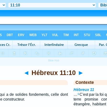
◄
Hébreux 11:10
►
Contexte
Hébreux 11
é qui a de solides fondements, celle dont
…
C'est par la foi q
9
le constructeur.
terre promise c
étrangère, habitant