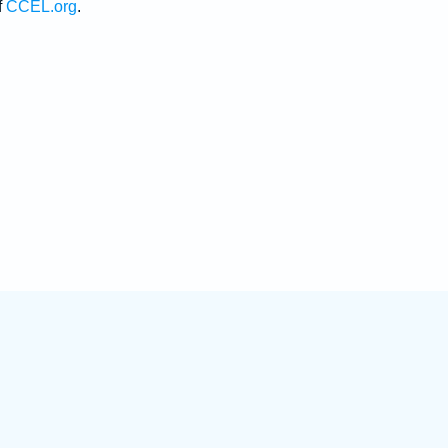
f
CCEL.org
.