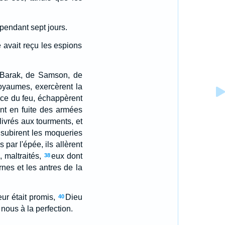
 pendant sept jours.
e avait reçu les espions
 Barak, de Samson, de
 royaumes, exercèrent la
nce du feu, échappèrent
ent en fuite des armées
livrés aux tourments, et
 subirent les moqueries
s par l'épée, ils allèrent
 maltraités,
eux dont
38
nes et les antres de la
ur était promis,
Dieu
40
nous à la perfection.