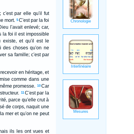
c'est par elle qu'il fut
ue mort.
C'est par la foi
5
ieu l'avait enlevé; car,
 la foi il est impossible
existe, et qu'il est le
ti des choses qu'on ne
er sa famille; c'est par
 recevoir en héritage, et
e promise comme dans une
la même promesse.
Car
10
structeur.
C'est par la
11
é, parce qu'elle crut à
sé de corps, naquit une
la mer et qu'on ne peut
ais ils les ont vues et