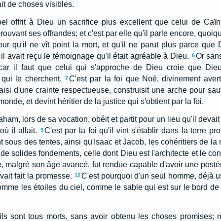
ait de choses visibles.
el offrit à Dieu un sacrifice plus excellent que celui de Caïn; 
rouvant ses offrandes; et c'est par elle qu'il parle encore, quoiq
r qu'il ne vît point la mort, et qu'il ne parut plus parce que D
l avait reçu le témoignage qu'il était agréable à Dieu.
Or sans
6
car il faut que celui qui s'approche de Dieu croie que Dieu 
qui le cherchent.
C'est par la foi que Noé, divinement aver
7
aisi d'une crainte respectueuse, construisit une arche pour sauv
onde, et devint héritier de la justice qui s'obtient par la foi.
aham, lors de sa vocation, obéit et partit pour un lieu qu'il devait
ù il allait.
C'est par la foi qu'il vint s'établir dans la terr
9
nt sous des tentes, ainsi qu'Isaac et Jacob, les cohéritiers de 
 a de solides fondements, celle dont Dieu est l'architecte et le con
, malgré son âge avancé, fut rendue capable d'avoir une postérit
avait fait la promesse.
C'est pourquoi d'un seul homme, déjà u
12
mme les étoiles du ciel, comme le sable qui est sur le bord de 
'ils sont tous morts, sans avoir obtenu les choses promises; m