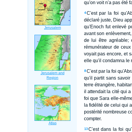
qu'on voit n'a pas été f
C'est par la foi qu'Ab
4
déclaré juste, Dieu app
qu'Enoch fut enlevé pou
avant son enlèvement, i
de lui être agréable; 
rémunérateur de ceux 
voyait pas encore, et s
elle qu'il condamna le m
C'est par la foi qu'Abr
8
qu'il partit sans savoir o
terre étrangère, habita
il attendait la cité qui
foi que Sara elle-même
la fidélité de celui qui 
postérité nombreuse co
compter.
C'est dans la foi qu
13