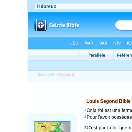
Bible
>
LSG
> Hébreux 11
Louis Segond Bible
Or la foi est une fer
1
Pour l'avoir possédée
2
C'est par la foi que
3