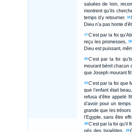
saluées de loin, recon
montrent qu'ils cherche
temps d'y retourner.
16
Dieu n'a pas honte d'êtr
C'est par la foi qu'Abr
17
reçu les promesses,
18
Dieu est puissant, même
C'est par la foi qu
20
mourant bénit chacun de
que Joseph mourant fit m
C'est par la foi que 
23
que l'enfant était beau,
refusa d'être appelé fi
d'avoir pour un temps
grande que les trésors 
l'Egypte, sans être eff
C'est par la foi qu'il
28
nés des Israélites.
C
29