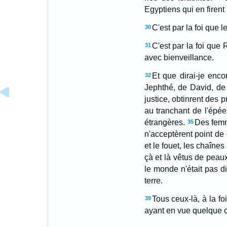
Egyptiens qui en firent 
C'est par la foi que 
30
C'est par la foi que 
31
avec bienveillance.
Et que dirai-je en
32
Jephthé, de David, de
justice, obtinrent des 
au tranchant de l'épée
étrangères.
Des femme
35
n'acceptèrent point de 
et le fouet, les chaînes 
çà et là vêtus de peau
le monde n'était pas d
terre.
Tous ceux-là, à la fo
39
ayant en vue quelque ch