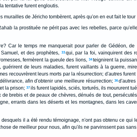
la tentative furent engloutis.
les murailles de Jéricho tombèrent, après qu'on en eut fait le tour
Rahab la prostituée ne périt pas avec les rebelles, parce qu'ell
core? Car le temps me manquerait pour parler de Gédéon, de
 Samuel, et des prophètes,
qui, par la foi, vainquirent des
33
promesses, fermèrent la gueule des lions,
teignirent la puissa
34
, guérirent de leurs maladies, furent vaillants à la guerre, mir
s recouvrèrent leurs morts par la résurrection; d'autres furent 
délivrance, afin d'obtenir une meilleure résurrection;
d'autres
36
et la prison;
ils furent lapidés, sciés, torturés, ils moururent tué
37
x de brebis et de peaux de chèvres, dénués de tout, persécutés,
igne, errants dans les déserts et les montagnes, dans les caver
i desquels il a été rendu témoignage, n'ont pas obtenu ce qui le
ose de meilleur pour nous, afin qu'ils ne parvinssent pas sans 