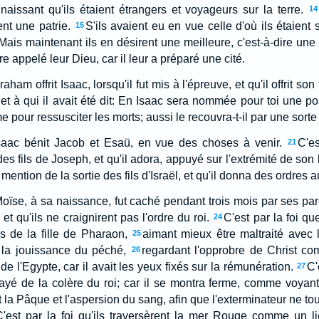
naissant qu'ils étaient étrangers et voyageurs sur la terre.
14
nt une patrie.
S'ils avaient eu en vue celle d'où ils étaient s
15
Mais maintenant ils en désirent une meilleure, c'est-à-dire une
e appelé leur Dieu, car il leur a préparé une cité.
aham offrit Isaac, lorsqu'il fut mis à l'épreuve, et qu'il offrit son 
et à qui il avait été dit: En Isaac sera nommée pour toi une pos
 pour ressusciter les morts; aussi le recouvra-t-il par une sorte
'Isaac bénit Jacob et Esaü, en vue des choses à venir.
C'es
21
s fils de Joseph, et qu'il adora, appuyé sur l'extrémité de son 
ention de la sortie des fils d'Israël, et qu'il donna des ordres a
Moïse, à sa naissance, fut caché pendant trois mois par ses pare
 et qu'ils ne craignirent pas l'ordre du roi.
C'est par la foi q
24
ls de la fille de Pharaon,
aimant mieux être maltraité avec
25
 la jouissance du péché,
regardant l'opprobre de Christ c
26
de l'Egypte, car il avait les yeux fixés sur la rémunération.
C'
27
rayé de la colère du roi; car il se montra ferme, comme voyant 
 fit la Pâque et l'aspersion du sang, afin que l'exterminateur ne 
'est par la foi qu'ils traversèrent la mer Rouge comme un li