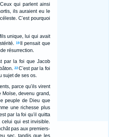
Ceux qui parlent ainsi
ortis, ils auraient eu le
 céleste. C'est pourquoi
fils unique, lui qui avait
térité.
Il pensait que
19
 de résurrection.
t par la foi que Jacob
bâton.
C'est par la foi
22
u sujet de ses os.
nts, parce qu'ils virent
ue Moïse, devenu grand,
 le peuple de Dieu que
omme une richesse plus
est par la foi qu'il quitta
celui qui est invisible.
touchât pas aux premiers-
eu sec, tandis que les