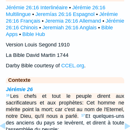
Jérémie 26:16 Interlinéaire
•
Jérémie 26:16
Multilingue
•
Jeremías 26:16 Espagnol
•
Jérémie
26:16 Français
•
Jeremia 26:16 Allemand
•
Jérémie
26:16 Chinois
•
Jeremiah 26:16 Anglais
•
Bible
Apps
•
Bible Hub
Version Louis Segond 1910
La Bible David Martin 1744
Darby Bible courtesy of
CCEL.org
.
Contexte
Jérémie 26
Les chefs et tout le peuple dirent aux
16
sacrificateurs et aux prophètes: Cet homme ne
mérite point la mort; car c'est au nom de l'Eternel,
notre Dieu, qu'il nous a parlé.
Et quelques-uns
17
des anciens du pays se levèrent, et dirent à toute
l'assemblée du peuple:…