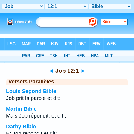
Bible
>
Job
>
Chapitre 12
> Verset 1
◄
Job 12:1
►
Versets Parallèles
Louis Segond Bible
Job prit la parole et dit:
Martin Bible
Mais Job répondit, et dit :
Darby Bible
Et Job repondit et dit: