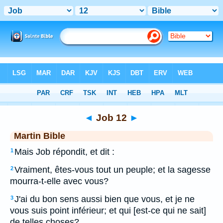
Bible
>
MAR
> Job 12
◄
Job 12
►
Martin Bible
Mais Job répondit, et dit :
1
Vraiment, êtes-vous tout un peuple; et la sagesse
2
mourra-t-elle avec vous?
J'ai du bon sens aussi bien que vous, et je ne
3
vous suis point inférieur; et qui [est-ce qui ne sait]
de telles choses?