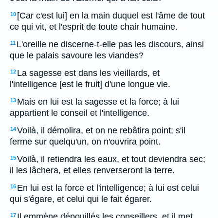
[Car c'est lui] en la main duquel est l'âme de tout
10
ce qui vit, et l'esprit de toute chair humaine.
L'oreille ne discerne-t-elle pas les discours, ainsi
11
que le palais savoure les viandes?
La sagesse est dans les vieillards, et
12
l'intelligence [est le fruit] d'une longue vie.
Mais en lui est la sagesse et la force; à lui
13
appartient le conseil et l'intelligence.
Voilà, il démolira, et on ne rebâtira point; s'il
14
ferme sur quelqu'un, on n'ouvrira point.
Voilà, il retiendra les eaux, et tout deviendra sec;
15
il les lâchera, et elles renverseront la terre.
En lui est la force et l'intelligence; à lui est celui
16
qui s'égare, et celui qui le fait égarer.
Il emmène dépouillés les conseillers, et il met
17