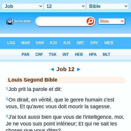
Bible
>
LSG
> Job 12
◄
Job 12
►
Louis Segond Bible
Job prit la parole et dit:
1
On dirait, en vérité, que le genre humain c'est
2
vous, Et qu'avec vous doit mourir la sagesse.
J'ai tout aussi bien que vous de l'intelligence, moi,
3
Je ne vous suis point inférieur; Et qui ne sait les
choses que vous dites?