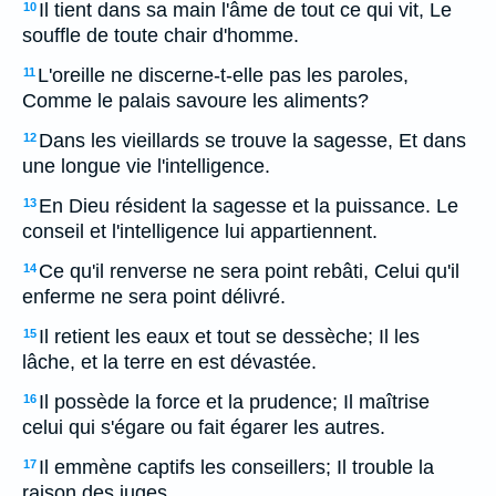
Il tient dans sa main l'âme de tout ce qui vit, Le
10
souffle de toute chair d'homme.
L'oreille ne discerne-t-elle pas les paroles,
11
Comme le palais savoure les aliments?
Dans les vieillards se trouve la sagesse, Et dans
12
une longue vie l'intelligence.
En Dieu résident la sagesse et la puissance. Le
13
conseil et l'intelligence lui appartiennent.
Ce qu'il renverse ne sera point rebâti, Celui qu'il
14
enferme ne sera point délivré.
Il retient les eaux et tout se dessèche; Il les
15
lâche, et la terre en est dévastée.
Il possède la force et la prudence; Il maîtrise
16
celui qui s'égare ou fait égarer les autres.
Il emmène captifs les conseillers; Il trouble la
17
raison des juges.