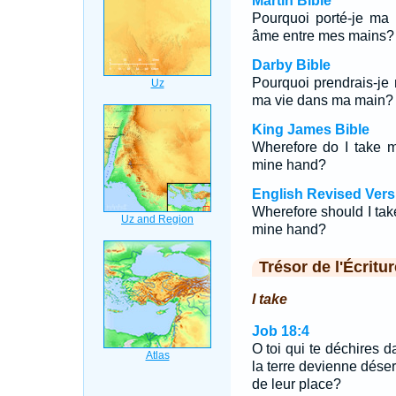
Martin Bible
Pourquoi porté-je ma 
âme entre mes mains?
Darby Bible
Pourquoi prendrais-je 
ma vie dans ma main?
King James Bible
Wherefore do I take m
mine hand?
English Revised Vers
Wherefore should I take
mine hand?
Trésor de l'Écritur
I take
Job 18:4
O toi qui te déchires da
la terre devienne déser
de leur place?