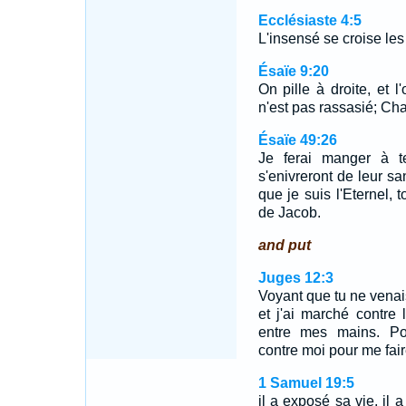
Ecclésiaste 4:5
L'insensé se croise les
Ésaïe 9:20
On pille à droite, et 
n'est pas rassasié; Ch
Ésaïe 49:26
Je ferai manger à te
s'enivreront de leur s
que je suis l'Eternel, 
de Jacob.
and put
Juges 12:3
Voyant que tu ne venai
et j'ai marché contre 
entre mes mains. Po
contre moi pour me fair
1 Samuel 19:5
il a exposé sa vie, il a