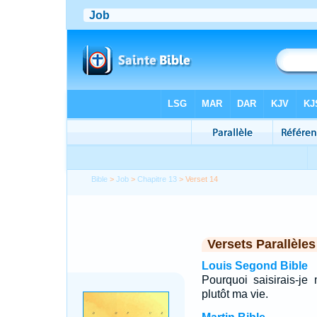
Bible
>
Job
>
Chapitre 13
> Verset 14
Versets Parallèles
Louis Segond Bible
Pourquoi saisirais-je
plutôt ma vie.