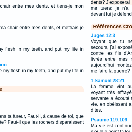
dents? J'exposerai 
chair entre mes dents, et tiens-je mon
me tuera; je n'ai
devant lui je défen
Références Cro
ma chair entre mes dents, et mettrais-je
Juges 12:3
Voyant que tu n
secours, j'ai expos
y flesh in my teeth, and put my life in
contre les fils d'
livrés entre mes 
ion
aujourd'hui monte
 my flesh in my teeth, and put my life in
me faire la guerre?
1 Samuel 28:21
La femme vint au
e
voyant très effrayé,
servante a écouté 
vie, en obéissant 
dites.
ns ta fureur, Faut-il, à cause de toi, que
Psaume 119:109
te? Faut-il que les rochers disparaissent
Ma vie est continu
n'oublie point ta loi.