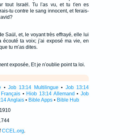
 tout Israël. Tu l'as vu, et tu t'en es
ais-tu contre le sang innocent, et ferais-
David?
Saül, et, le voyant très effrayé, elle lui
 a écouté ta voix; j'ai exposé ma vie, en
ue tu m'as dites.
nt exposée, Et je n'oublie point ta loi.
e
•
Job 13:14 Multilingue
•
Job 13:14
 Français
•
Hiob 13:14 Allemand
•
Job
:14 Anglais
•
Bible Apps
•
Bible Hub
 1910
1744
f
CCEL.org
.