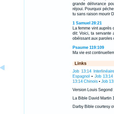
grande délivrance pour
réjoui. Pourquoi pécher
tu sans raison mourir 
1 Samuel 28:21
La femme vint auprès de 
dit: Voici, ta servante
obéissant aux paroles q
Psaume 119:109
Ma vie est continuelleme
Links
Job 13:14 Interlinéair
Espagnol
•
Job 13:14
13:14 Chinois
•
Job 13
Version Louis Segond
La Bible David Martin 
Darby Bible courtesy o