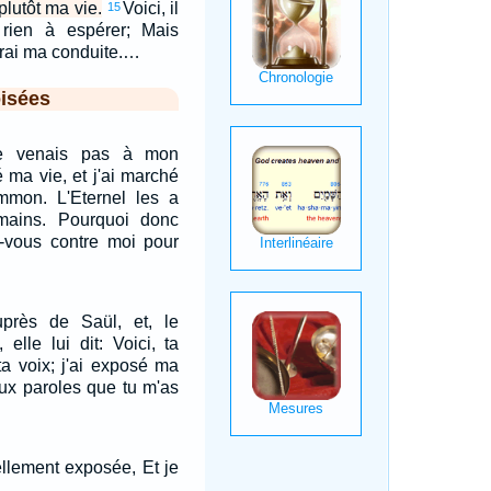
plutôt ma vie.
Voici, il
15
 rien à espérer; Mais
drai ma conduite.…
isées
e venais pas à mon
é ma vie, et j'ai marché
Ammon. L'Eternel les a
mains. Pourquoi donc
z-vous contre moi pour
près de Saül, et, le
 elle lui dit: Voici, ta
ta voix; j'ai exposé ma
aux paroles que tu m'as
ellement exposée, Et je