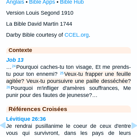
Anglais
•
Bible Apps
•
Bible Hub
Version Louis Segond 1910
La Bible David Martin 1744
Darby Bible courtesy of
CCEL.org
.
Contexte
Job 13
…
Pourquoi caches-tu ton visage, Et me prends-
24
tu pour ton ennemi?
Veux-tu frapper une feuille
25
agitée? Veux-tu poursuivre une paille desséchée?
Pourquoi m'infliger d'amères souffrances, Me
26
punir pour des fautes de jeunesse?…
Références Croisées
Lévitique 26:36
Je rendrai pusillanime le coeur de ceux d'entre
vous qui survivront, dans les pays de leurs