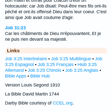
bon matin et offrait pour chacun d'eux un
holocauste; car Job disait: Peut-être mes fils ont-ils
péché et ont-ils offensé Dieu dans leur coeur. C'est
ainsi que Job avait coutume d'agir.
Job 31:23
Car les châtiments de Dieu m'épouvantent, Et je
ne puis rien devant sa majesté.
Links
Job 3:25 Interlinéaire
•
Job 3:25 Multilingue
•
Job
3:25 Espagnol
•
Job 3:25 Français
•
Hiob 3:25
Allemand
•
Job 3:25 Chinois
•
Job 3:25 Anglais
•
Bible Apps
•
Bible Hub
Version Louis Segond 1910
La Bible David Martin 1744
Darby Bible courtesy of
CCEL.org
.