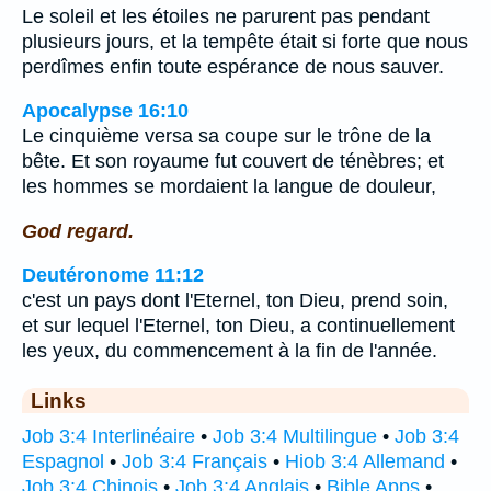
Le soleil et les étoiles ne parurent pas pendant
plusieurs jours, et la tempête était si forte que nous
perdîmes enfin toute espérance de nous sauver.
Apocalypse 16:10
Le cinquième versa sa coupe sur le trône de la
bête. Et son royaume fut couvert de ténèbres; et
les hommes se mordaient la langue de douleur,
God regard.
Deutéronome 11:12
c'est un pays dont l'Eternel, ton Dieu, prend soin,
et sur lequel l'Eternel, ton Dieu, a continuellement
les yeux, du commencement à la fin de l'année.
Links
Job 3:4 Interlinéaire
•
Job 3:4 Multilingue
•
Job 3:4
Espagnol
•
Job 3:4 Français
•
Hiob 3:4 Allemand
•
Job 3:4 Chinois
•
Job 3:4 Anglais
•
Bible Apps
•