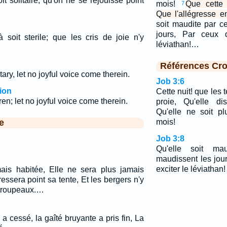
oit solitaire, qu'on ne se réjouisse point
mois!
Que cette 
7
Que l'allégresse e
soit maudite par c
jours, Par ceux q
à soit sterile; que les cris de joie n'y
léviathan!…
Références Cro
itary, let no joyful voice come therein.
Job 3:6
ion
Cette nuit! que les 
rren; let no joyful voice come therein.
proie, Qu'elle di
Qu'elle ne soit p
e
mois!
Job 3:8
Qu'elle soit ma
maudissent les jou
exciter le léviathan!
ais habitée, Elle ne sera plus jamais
essera point sa tente, Et les bergers n'y
 troupeaux.…
a cessé, la gaîté bruyante a pris fin, La