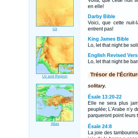
Voilà, que cette nuit s
en elle!
Darby Bible
Voici, que cette nuit-l
entrent pas!
King James Bible
Lo, let that night be sol
English Revised Vers
Lo, let that night be ba
Trésor de l'Écritur
solitary.
Ésaïe 13:20-22
Elle ne sera plus jam
peuplée; L'Arabe n'y dr
parqueront point leurs
Ésaïe 24:8
La joie des tambourins 