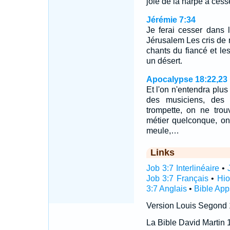
joie de la harpe a cess
Jérémie 7:34
Je ferai cesser dans 
Jérusalem Les cris de r
chants du fiancé et le
un désert.
Apocalypse 18:22,23
Et l'on n'entendra plus
des musiciens, des 
trompette, on ne trou
métier quelconque, on 
meule,…
Links
Job 3:7 Interlinéaire
•
Job 3:7 Français
•
Hio
3:7 Anglais
•
Bible App
Version Louis Segond
La Bible David Martin 