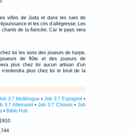
é.
les villes de Juda et dans les rues de
éjouissance et les cris d'allégresse, Les
s chants de la fiancée; Car le pays sera
 chez toi les sons des joueurs de harpe,
joueurs de flûte et des joueurs de
vera plus chez toi aucun artisan d'un
n'entendra plus chez toi le bruit de la
Job 3:7 Multilingue
•
Job 3:7 Espagnol
•
b 3:7 Allemand
•
Job 3:7 Chinois
•
Job
s
•
Bible Hub
 1910
1744