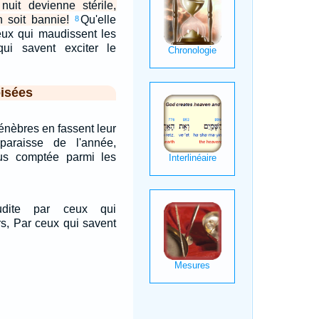
nuit devienne stérile,
n soit bannie!
Qu'elle
8
eux qui maudissent les
ui savent exciter le
isées
ténèbres en fassent leur
sparaisse de l'année,
lus comptée parmi les
udite par ceux qui
rs, Par ceux qui savent