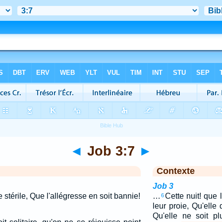
◄
Job 3:7
►
Contexte
Job 3
 stérile, Que l'allégresse en soit bannie!
…
Cette nuit! que 
6
leur proie, Qu'elle
Qu'elle ne soit p