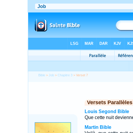
Bible
>
Job
>
Chapitre 3
> Verset 7
Versets Parallèles
Louis Segond Bible
Que cette nuit devienne
Martin Bible