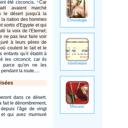
oint été circoncis.
Car
6
raël avaient marché
 le désert jusqu'à la
te la nation des hommes
t sortis d'Egypte et qui
té la voix de l'Eternel;
de ne pas leur faire voir
t juré à leurs pères de
ù coulent le lait et le
 enfants qu'il établit à
é les circoncit, car ils
is, parce qu'on ne les
s pendant la route.…
isées
eront dans ce désert.
a fait le dénombrement,
depuis l'âge de vingt
 et qui avez murmuré