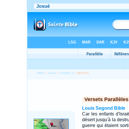
Bible
>
Josué
>
Chapitre 5
> Verset 6
Versets Parallèles
Louis Segond Bible
Car les enfants d'Isr
désert jusqu'à la dest
guerre qui étaient sort