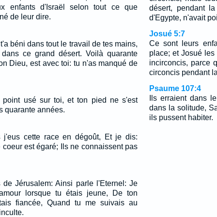
x enfants d'Israël selon tout ce que
désert, pendant la
né de leur dire.
d'Egypte, n'avait poi
Josué 5:7
Ce sont leurs enfan
 t'a béni dans tout le travail de tes mains,
place; et Josué les c
 dans ce grand désert. Voilà quarante
incirconcis, parce 
on Dieu, est avec toi: tu n'as manqué de
circoncis pendant la
Psaume 107:4
Ils erraient dans l
point usé sur toi, et ton pied ne s'est
dans la solitude, S
es quarante années.
ils pussent habiter.
j'eus cette race en dégoût, Et je dis:
 coeur est égaré; Ils ne connaissent pas
s de Jérusalem: Ainsi parle l'Eternel: Je
mour lorsque tu étais jeune, De ton
étais fiancée, Quand tu me suivais au
inculte.