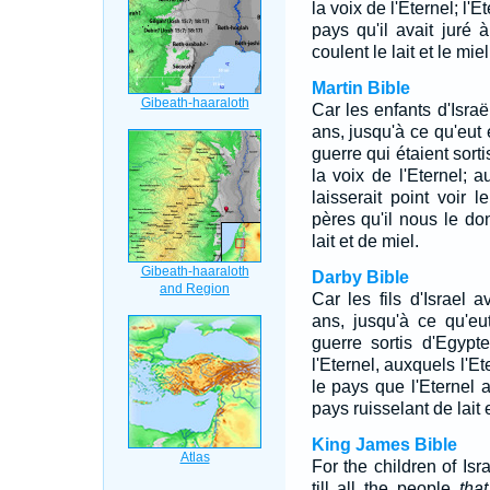
la voix de l'Eternel; l'E
pays qu'il avait juré
coulent le lait et le miel
Martin Bible
Car les enfants d'Isra
ans, jusqu'à ce qu'eut
guerre qui étaient sorti
la voix de l'Eternel; a
laisserait point voir l
pères qu'il nous le do
lait et de miel.
Darby Bible
Car les fils d'Israel
ans, jusqu'à ce qu'e
guerre sortis d'Egypt
l'Eternel, auxquels l'Et
le pays que l'Eternel 
pays ruisselant de lait 
King James Bible
For the children of Isr
till all the people
tha