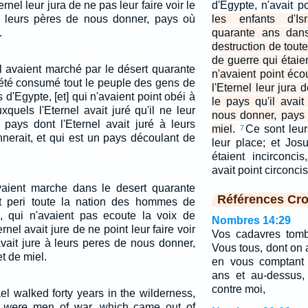
ternel leur jura de ne pas leur faire voir le
d'Egypte, n'avait p
 à leurs pères de nous donner, pays où
les enfants d'Is
.
quarante ans dans
destruction de tou
de guerre qui étaien
ël avaient marché par le désert quarante
n'avaient point écou
 été consumé tout le peuple des gens de
l'Eternel leur jura 
s d'Egypte, [et] qui n'avaient point obéi à
le pays qu'il avai
uxquels l'Eternel avait juré qu'il ne leur
nous donner, pays o
e pays dont l'Eternel avait juré à leurs
miel.
Ce sont leurs
7
nnerait, et qui est un pays découlant de
leur place; et Josu
étaient incirconc
avait point circonci
 avaient marche dans le desert quarante
Références Cro
ut peri toute la nation des hommes de
e, qui n'avaient pas ecoute la voix de
Nombres 14:29
ernel avait jure de ne point leur faire voir
Vos cadavres tomb
avait jure à leurs peres de nous donner,
Vous tous, dont on 
et de miel.
en vous comptant 
ans et au-dessus,
contre moi,
ael walked forty years in the wilderness,
t were
men of war, which came out of