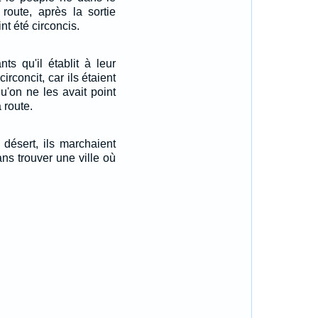
 route, après la sortie
nt été circoncis.
ts qu'il établit à leur
irconcit, car ils étaient
qu'on ne les avait point
 route.
e désert, ils marchaient
ans trouver une ville où