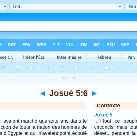
◄
Josué 5:6
►
Contexte
Josué 5
aël avaient marché quarante ans dans le
…
Tout ce peuple
5
ruction de toute la nation des hommes de
circoncis; mais to
is d'Egypte et qui n'avaient point écouté
désert, pendant la