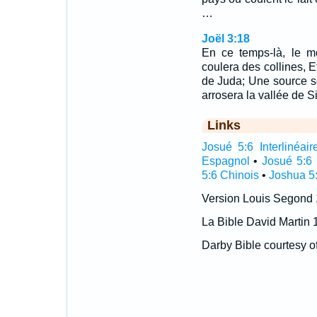
…
Joël 3:18
En ce temps-là, le mo
coulera des collines, Et
de Juda; Une source sor
arrosera la vallée de Si
Links
Josué 5:6 Interlinéair
Espagnol
•
Josué 5:6 
5:6 Chinois
•
Joshua 5:
Version Louis Segond
La Bible David Martin 
Darby Bible courtesy o