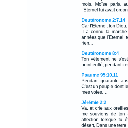
mois, Moïse parla au
l'Eternel lui avait ordon
Deutéronome 2:7,14
Car l'Eternel, ton Dieu,
il a connu ta marche
années que l'Eternel, t
rien.…
Deutéronome 8:4
Ton vêtement ne s'est 
point enflé, pendant c
Psaume 95:10,11
Pendant quarante ans 
C'est un peuple dont le
mes voies.…
Jérémie 2:2
Va, et crie aux oreille
me souviens de ton a
affection lorsque tu 
désert, Dans une terre 