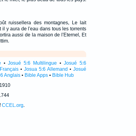
ût ruissellera des montagnes, Le lait
 il y aura de l'eau dans tous les torrents
tira aussi de la maison de l'Eternel, Et
ttim.
e
•
Josué 5:6 Multilingue
•
Josué 5:6
Français
•
Josua 5:6 Allemand
•
Josué
6 Anglais
•
Bible Apps
•
Bible Hub
 1910
1744
f
CCEL.org
.