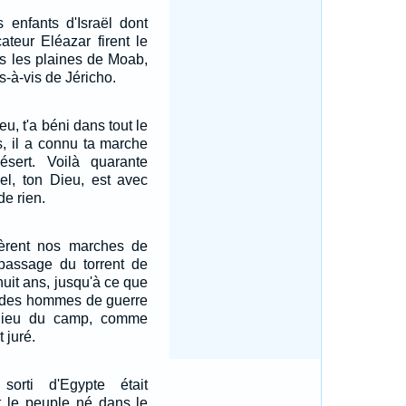
 enfants d'Israël dont
cateur Eléazar firent le
 les plaines de Moab,
s-à-vis de Jéricho.
eu, t'a béni dans tout le
s, il a connu ta marche
sert. Voilà quarante
el, ton Dieu, est avec
de rien.
èrent nos marches de
assage du torrent de
huit ans, jusqu'à ce que
n des hommes de guerre
ilieu du camp, comme
t juré.
orti d'Egypte était
ut le peuple né dans le