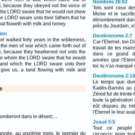
Nombres 26:63
 because they obeyed not the voice of
Tels sont ceux des
the LORD sware that he would not shew
Moïse et le sacrifi
he LORD sware unto their fathers that he
dénombrement dans
hat floweth with milk and honey.
près du Jourdain, vi
ion
Deutéronome 2:7
ael walked forty years in the wilderness,
Car l'Eternel, ton Di
en the men of war which came forth out of
travail de tes main
, because they hearkened not unto the
dans ce grand dé
nto whom the LORD sware that he would
années que l'Etern
 land which the LORD sware unto their
toi: tu n'as manqué 
 give us, a land flowing with milk and
Deutéronome 2:14
Le temps que dur
Kadès-Barnéa au p
e
Zéred fut de trente-
toute la génératio
eût disparu du m
l'Eternel le leur avai
tomberont dans le désert;…
Josué 5:5
Tout ce peuple s
année, au onzième mois, le premier du
circoncis; mais to