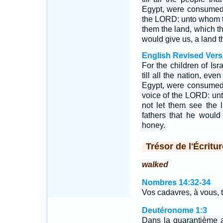
Egypt, were consumed,
the LORD: unto whom 
them the land, which t
would give us, a land t
English Revised Vers
For the children of Isr
till all the nation, ev
Egypt, were consumed
voice of the LORD: u
not let them see the
fathers that he would
honey.
Trésor de l'Écritur
walked
Nombres 14:32-34
Vos cadavres, à vous, 
Deutéronome 1:3
Dans la quarantième 