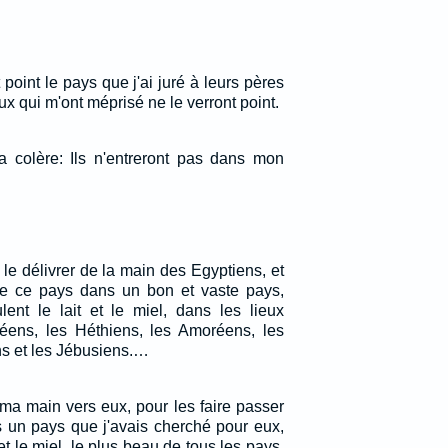
 point le pays que j'ai juré à leurs pères
ux qui m'ont méprisé ne le verront point.
 colère: Ils n'entreront pas dans mon
le délivrer de la main des Egyptiens, et
de ce pays dans un bon et vaste pays,
nt le lait et le miel, dans les lieux
éens, les Héthiens, les Amoréens, les
s et les Jébusiens.…
é ma main vers eux, pour les faire passer
 un pays que j'avais cherché pour eux,
et le miel, le plus beau de tous les pays.