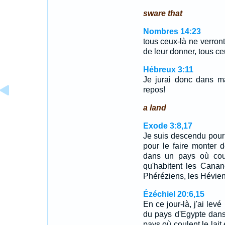
sware that
Nombres 14:23
tous ceux-là ne verront
de leur donner, tous ce
Hébreux 3:11
Je jurai donc dans ma
repos!
a land
Exode 3:8,17
Je suis descendu pour 
pour le faire monter 
dans un pays où coule
qu'habitent les Canan
Phéréziens, les Hévien
Ézéchiel 20:6,15
En ce jour-là, j'ai lev
du pays d'Egypte dans
pays où coulent le lait 