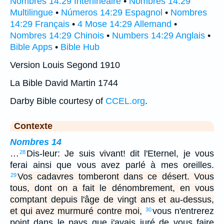
Nombres 14:29 Interlinéaire
•
Nombres 14:29
Multilingue
•
Números 14:29 Espagnol
•
Nombres
14:29 Français
•
4 Mose 14:29 Allemand
•
Nombres 14:29 Chinois
•
Numbers 14:29 Anglais
•
Bible Apps
•
Bible Hub
Version Louis Segond 1910
La Bible David Martin 1744
Darby Bible courtesy of
CCEL.org
.
Contexte
Nombres 14
…
Dis-leur: Je suis vivant! dit l'Eternel, je vous
28
ferai ainsi que vous avez parlé à mes oreilles.
Vos cadavres tomberont dans ce désert. Vous
29
tous, dont on a fait le dénombrement, en vous
comptant depuis l'âge de vingt ans et au-dessus,
et qui avez murmuré contre moi,
vous n'entrerez
30
point dans le pays que j'avais juré de vous faire