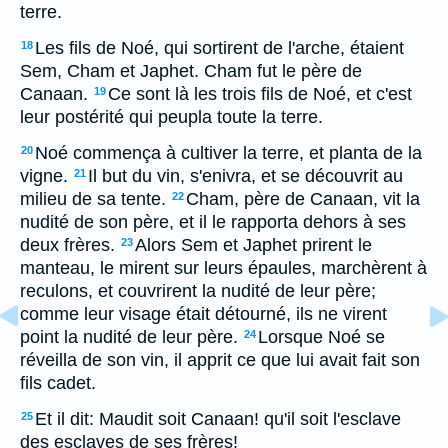
terre.
Les fils de Noé, qui sortirent de l'arche, étaient
18
Sem, Cham et Japhet. Cham fut le père de
Canaan.
Ce sont là les trois fils de Noé, et c'est
19
leur postérité qui peupla toute la terre.
Noé commença à cultiver la terre, et planta de la
20
vigne.
Il but du vin, s'enivra, et se découvrit au
21
milieu de sa tente.
Cham, père de Canaan, vit la
22
nudité de son père, et il le rapporta dehors à ses
deux frères.
Alors Sem et Japhet prirent le
23
manteau, le mirent sur leurs épaules, marchèrent à
reculons, et couvrirent la nudité de leur père;
comme leur visage était détourné, ils ne virent
point la nudité de leur père.
Lorsque Noé se
24
réveilla de son vin, il apprit ce que lui avait fait son
fils cadet.
Et il dit: Maudit soit Canaan! qu'il soit l'esclave
25
des esclaves de ses frères!