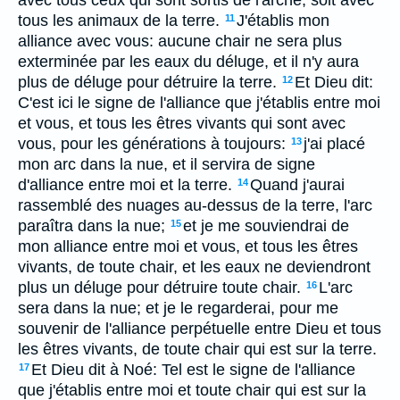
avec tous ceux qui sont sortis de l'arche, soit avec
tous les animaux de la terre.
J'établis mon
11
alliance avec vous: aucune chair ne sera plus
exterminée par les eaux du déluge, et il n'y aura
plus de déluge pour détruire la terre.
Et Dieu dit:
12
C'est ici le signe de l'alliance que j'établis entre moi
et vous, et tous les êtres vivants qui sont avec
vous, pour les générations à toujours:
j'ai placé
13
mon arc dans la nue, et il servira de signe
d'alliance entre moi et la terre.
Quand j'aurai
14
rassemblé des nuages au-dessus de la terre, l'arc
paraîtra dans la nue;
et je me souviendrai de
15
mon alliance entre moi et vous, et tous les êtres
vivants, de toute chair, et les eaux ne deviendront
plus un déluge pour détruire toute chair.
L'arc
16
sera dans la nue; et je le regarderai, pour me
souvenir de l'alliance perpétuelle entre Dieu et tous
les êtres vivants, de toute chair qui est sur la terre.
Et Dieu dit à Noé: Tel est le signe de l'alliance
17
que j'établis entre moi et toute chair qui est sur la