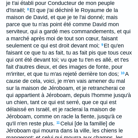
je t'ai établi pour Conducteur de mon peuple
d'Israël;
Et que j'ai déchiré le Royaume de la
8
maison de David, et que je te l'ai donné; mais
parce que tu n'as point été comme David mon
serviteur, qui a gardé mes commandements, et qui
a marché après moi de tout son cœur, faisant
seulement ce qui est droit devant moi;
Et qu'en
9
faisant ce que tu as fait, tu as fait pis que tous ceux
qui ont été devant toi; vu que tu t'en es allé, et t'es
fait d'autres dieux, et des images de fonte, pour
m'irriter, et que tu m'as rejeté derrière ton dos;
A
10
cause de cela, voici, je m'en vais amener du mal
sur la maison de Jéroboam, et je retrancherai ce
qui appartient à Jéroboam, depuis l'homme jusqu'à
un chien, tant ce qui est serré, que ce qui est
délaissé en Israël, et je raclerai la maison de
Jéroboam, comme on racle la fiente, jusqu'à ce
qu'il n'en reste plus.
Celui [de la famille] de
11
Jéroboam qui mourra dans la ville, les chiens le
mangeront; et celui qui mourra aux champs, les