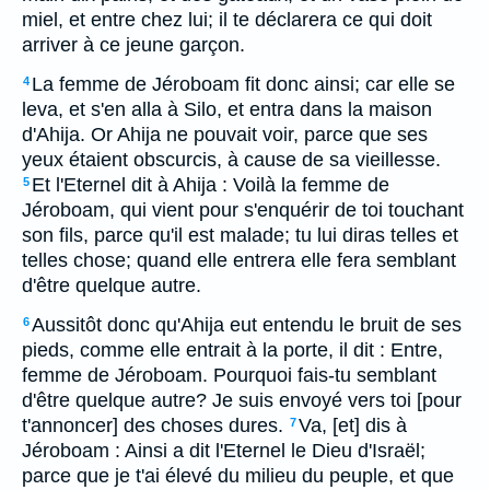
miel, et entre chez lui; il te déclarera ce qui doit
arriver à ce jeune garçon.
La femme de Jéroboam fit donc ainsi; car elle se
4
leva, et s'en alla à Silo, et entra dans la maison
d'Ahija. Or Ahija ne pouvait voir, parce que ses
yeux étaient obscurcis, à cause de sa vieillesse.
Et l'Eternel dit à Ahija : Voilà la femme de
5
Jéroboam, qui vient pour s'enquérir de toi touchant
son fils, parce qu'il est malade; tu lui diras telles et
telles chose; quand elle entrera elle fera semblant
d'être quelque autre.
Aussitôt donc qu'Ahija eut entendu le bruit de ses
6
pieds, comme elle entrait à la porte, il dit : Entre,
femme de Jéroboam. Pourquoi fais-tu semblant
d'être quelque autre? Je suis envoyé vers toi [pour
t'annoncer] des choses dures.
Va, [et] dis à
7
Jéroboam : Ainsi a dit l'Eternel le Dieu d'Israël;
parce que je t'ai élevé du milieu du peuple, et que