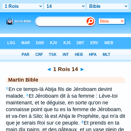
Bible
>
MAR
> 1 Rois 14
◄
1 Rois 14
►
Martin Bible
En ce temps-là Abija fils de Jéroboam devint
1
malade.
Et Jéroboam dit à sa femme : Lève-toi
2
maintenant, et te déguise, en sorte qu'on ne
connaisse point que tu es la femme de Jéroboam,
et va-t'en à Silo; là est Ahija le Prophète, qui m'a dit
que je serais Roi sur ce peuple.
Et prends en ta
3
main dix pains, et des gâteaux, et un vase plein de