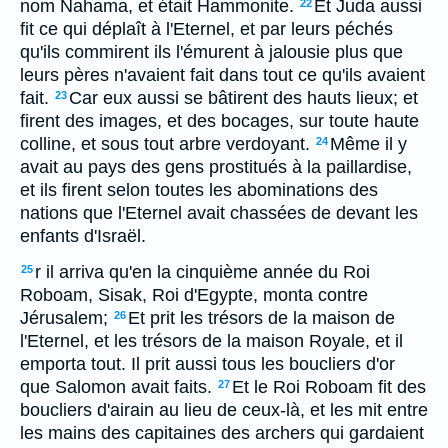
nom Nahama, et était Hammonite.
Et Juda aussi
22
fit ce qui déplaît à l'Eternel, et par leurs péchés
qu'ils commirent ils l'émurent à jalousie plus que
leurs pères n'avaient fait dans tout ce qu'ils avaient
fait.
Car eux aussi se bâtirent des hauts lieux; et
23
firent des images, et des bocages, sur toute haute
colline, et sous tout arbre verdoyant.
Même il y
24
avait au pays des gens prostitués à la paillardise,
et ils firent selon toutes les abominations des
nations que l'Eternel avait chassées de devant les
enfants d'Israël.
r il arriva qu'en la cinquième année du Roi
25
Roboam, Sisak, Roi d'Egypte, monta contre
Jérusalem;
Et prit les trésors de la maison de
26
l'Eternel, et les trésors de la maison Royale, et il
emporta tout. Il prit aussi tous les boucliers d'or
que Salomon avait faits.
Et le Roi Roboam fit des
27
boucliers d'airain au lieu de ceux-là, et les mit entre
les mains des capitaines des archers qui gardaient