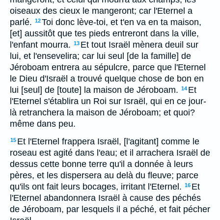
oiseaux des cieux le mangeront; car l'Eternel a
parlé.
Toi donc lève-toi, et t'en va en ta maison,
12
[et] aussitôt que tes pieds entreront dans la ville,
l'enfant mourra.
Et tout Israël mènera deuil sur
13
lui, et l'ensevelira; car lui seul [de la famille] de
Jéroboam entrera au sépulcre, parce que l'Eternel
le Dieu d'Israël a trouvé quelque chose de bon en
lui [seul] de [toute] la maison de Jéroboam.
Et
14
l'Eternel s'établira un Roi sur Israël, qui en ce jour-
là retranchera la maison de Jéroboam; et quoi?
même dans peu.
Et l'Eternel frappera Israël, [l'agitant] comme le
15
roseau est agité dans l'eau; et il arrachera Israël de
dessus cette bonne terre qu'il a donnée à leurs
pères, et les dispersera au delà du fleuve; parce
qu'ils ont fait leurs bocages, irritant l'Eternel.
Et
16
l'Eternel abandonnera Israël à cause des péchés
de Jéroboam, par lesquels il a péché, et fait pécher