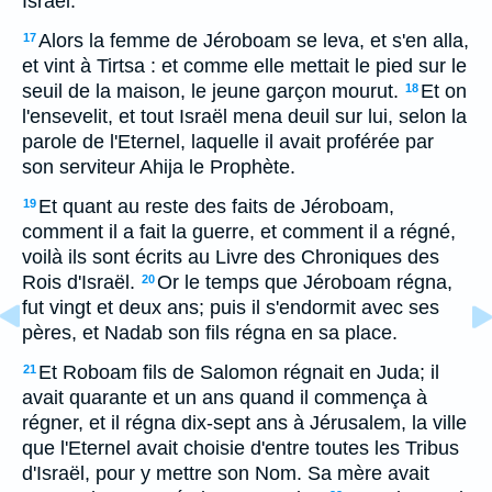
Israël.
Alors la femme de Jéroboam se leva, et s'en alla,
17
et vint à Tirtsa : et comme elle mettait le pied sur le
seuil de la maison, le jeune garçon mourut.
Et on
18
l'ensevelit, et tout Israël mena deuil sur lui, selon la
parole de l'Eternel, laquelle il avait proférée par
son serviteur Ahija le Prophète.
Et quant au reste des faits de Jéroboam,
19
comment il a fait la guerre, et comment il a régné,
voilà ils sont écrits au Livre des Chroniques des
Rois d'Israël.
Or le temps que Jéroboam régna,
20
fut vingt et deux ans; puis il s'endormit avec ses
pères, et Nadab son fils régna en sa place.
Et Roboam fils de Salomon régnait en Juda; il
21
avait quarante et un ans quand il commença à
régner, et il régna dix-sept ans à Jérusalem, la ville
que l'Eternel avait choisie d'entre toutes les Tribus
d'Israël, pour y mettre son Nom. Sa mère avait