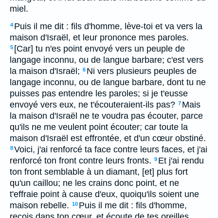
miel.
Puis il me dit : fils d'homme, lève-toi et va vers la
4
maison d'Israël, et leur prononce mes paroles.
[Car] tu n'es point envoyé vers un peuple de
5
langage inconnu, ou de langue barbare; c'est vers
la maison d'Israël;
Ni vers plusieurs peuples de
6
langage inconnu, ou de langue barbare, dont tu ne
puisses pas entendre les paroles; si je t'eusse
envoyé vers eux, ne t'écouteraient-ils pas?
Mais
7
la maison d'Israël ne te voudra pas écouter, parce
qu'ils ne me veulent point écouter; car toute la
maison d'Israël est effrontée, et d'un cœur obstiné.
Voici, j'ai renforcé ta face contre leurs faces, et j'ai
8
renforcé ton front contre leurs fronts.
Et j'ai rendu
9
ton front semblable à un diamant, [et] plus fort
qu'un caillou; ne les crains donc point, et ne
t'effraie point à cause d'eux, quoiqu'ils soient une
maison rebelle.
Puis il me dit : fils d'homme,
10
reçois dans ton cœur, et écoute de tes oreilles