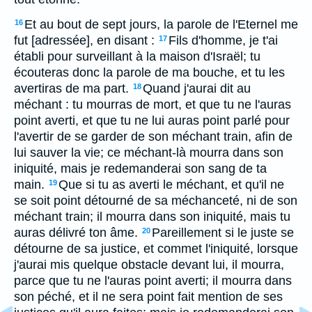
Et au bout de sept jours, la parole de l'Eternel me
16
fut [adressée], en disant :
Fils d'homme, je t'ai
17
établi pour surveillant à la maison d'Israël; tu
écouteras donc la parole de ma bouche, et tu les
avertiras de ma part.
Quand j'aurai dit au
18
méchant : tu mourras de mort, et que tu ne l'auras
point averti, et que tu ne lui auras point parlé pour
l'avertir de se garder de son méchant train, afin de
lui sauver la vie; ce méchant-là mourra dans son
iniquité, mais je redemanderai son sang de ta
main.
Que si tu as averti le méchant, et qu'il ne
19
se soit point détourné de sa méchanceté, ni de son
méchant train; il mourra dans son iniquité, mais tu
auras délivré ton âme.
Pareillement si le juste se
20
détourne de sa justice, et commet l'iniquité, lorsque
j'aurai mis quelque obstacle devant lui, il mourra,
parce que tu ne l'auras point averti; il mourra dans
son péché, et il ne sera point fait mention de ses