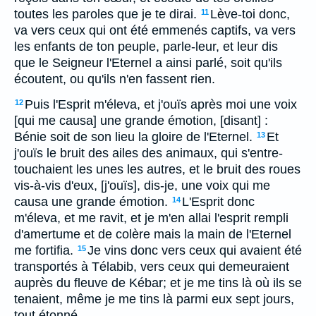
toutes les paroles que je te dirai.
Lève-toi donc,
11
va vers ceux qui ont été emmenés captifs, va vers
les enfants de ton peuple, parle-leur, et leur dis
que le Seigneur l'Eternel a ainsi parlé, soit qu'ils
écoutent, ou qu'ils n'en fassent rien.
Puis l'Esprit m'éleva, et j'ouïs après moi une voix
12
[qui me causa] une grande émotion, [disant] :
Bénie soit de son lieu la gloire de l'Eternel.
Et
13
j'ouïs le bruit des ailes des animaux, qui s'entre-
touchaient les unes les autres, et le bruit des roues
vis-à-vis d'eux, [j'ouïs], dis-je, une voix qui me
causa une grande émotion.
L'Esprit donc
14
m'éleva, et me ravit, et je m'en allai l'esprit rempli
d'amertume et de colère mais la main de l'Eternel
me fortifia.
Je vins donc vers ceux qui avaient été
15
transportés à Télabib, vers ceux qui demeuraient
auprès du fleuve de Kébar; et je me tins là où ils se
tenaient, même je me tins là parmi eux sept jours,
tout étonné.