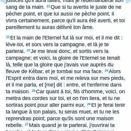
justices qu'il aura faites; mais je redemanderai son
sang de ta main.
Que si tu avertis le juste de ne
21
pécher point, et que lui aussi ne pèche point, il
vivra certainement, parce qu'il aura été averti, et toi
pareillement tu auras délivré ton âme.
Et la main de l'Eternel fut là sur moi, et il me dit :
22
lève-toi, et sors vers la campagne, et là je te
parlerai.
Je me levai donc, et sortis vers la
23
campagne; et voici, la gloire de l'Eternel se tenait
là, telle que la gloire que j'avais vue auprès du
fleuve de Kébar, et je tombai sur ma face.
Alors
24
l'Esprit entra dans moi, et me releva sur mes pieds,
et il me parla, et [me] dit : entre, et t'enferme dans
ta maison.
Car quant à toi, fils d'homme, voici, on
25
mettra des cordes sur toi, et on t'en liera, et tu ne
sortiras point pour aller parmi eux.
Et je ferai tenir
26
ta langue à ton palais, tu seras muet, et tu ne les
reprendras point; parce qu'ils sont une maison
rebelle.
Mais quand je te parlerai, j'ouvrirai ta
27