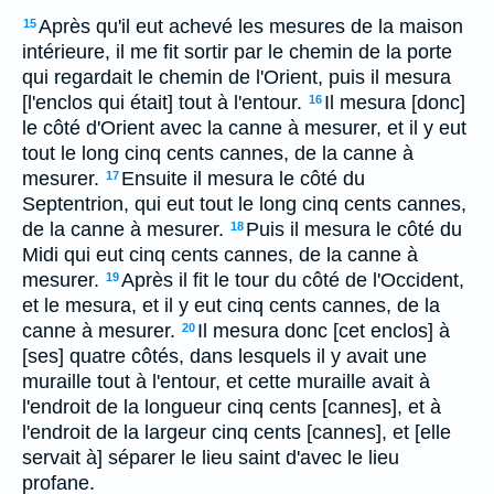
Après qu'il eut achevé les mesures de la maison
15
intérieure, il me fit sortir par le chemin de la porte
qui regardait le chemin de l'Orient, puis il mesura
[l'enclos qui était] tout à l'entour.
Il mesura [donc]
16
le côté d'Orient avec la canne à mesurer, et il y eut
tout le long cinq cents cannes, de la canne à
mesurer.
Ensuite il mesura le côté du
17
Septentrion, qui eut tout le long cinq cents cannes,
de la canne à mesurer.
Puis il mesura le côté du
18
Midi qui eut cinq cents cannes, de la canne à
mesurer.
Après il fit le tour du côté de l'Occident,
19
et le mesura, et il y eut cinq cents cannes, de la
canne à mesurer.
Il mesura donc [cet enclos] à
20
[ses] quatre côtés, dans lesquels il y avait une
muraille tout à l'entour, et cette muraille avait à
l'endroit de la longueur cinq cents [cannes], et à
l'endroit de la largeur cinq cents [cannes], et [elle
servait à] séparer le lieu saint d'avec le lieu
profane.