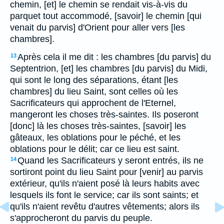
chemin, [et] le chemin se rendait vis-à-vis du
parquet tout accommodé, [savoir] le chemin [qui
venait du parvis] d'Orient pour aller vers [les
chambres].
Après cela il me dit : les chambres [du parvis] du
13
Septentrion, [et] les chambres [du parvis] du Midi,
qui sont le long des séparations, étant [les
chambres] du lieu Saint, sont celles où les
Sacrificateurs qui approchent de l'Eternel,
mangeront les choses très-saintes. Ils poseront
[donc] là les choses très-saintes, [savoir] les
gâteaux, les oblations pour le péché, et les
oblations pour le délit; car ce lieu est saint.
Quand les Sacrificateurs y seront entrés, ils ne
14
sortiront point du lieu Saint pour [venir] au parvis
extérieur, qu'ils n'aient posé là leurs habits avec
lesquels ils font le service; car ils sont saints; et
qu'ils n'aient revêtu d'autres vêtements; alors ils
s'approcheront du parvis du peuple.