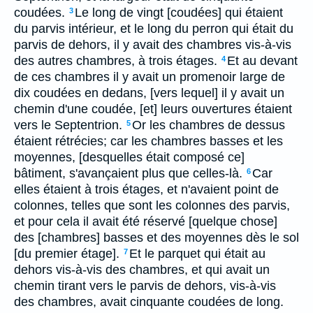
coudées.
Le long de vingt [coudées] qui étaient
3
du parvis intérieur, et le long du perron qui était du
parvis de dehors, il y avait des chambres vis-à-vis
des autres chambres, à trois étages.
Et au devant
4
de ces chambres il y avait un promenoir large de
dix coudées en dedans, [vers lequel] il y avait un
chemin d'une coudée, [et] leurs ouvertures étaient
vers le Septentrion.
Or les chambres de dessus
5
étaient rétrécies; car les chambres basses et les
moyennes, [desquelles était composé ce]
bâtiment, s'avançaient plus que celles-là.
Car
6
elles étaient à trois étages, et n'avaient point de
colonnes, telles que sont les colonnes des parvis,
et pour cela il avait été réservé [quelque chose]
des [chambres] basses et des moyennes dès le sol
[du premier étage].
Et le parquet qui était au
7
dehors vis-à-vis des chambres, et qui avait un
chemin tirant vers le parvis de dehors, vis-à-vis
des chambres, avait cinquante coudées de long.