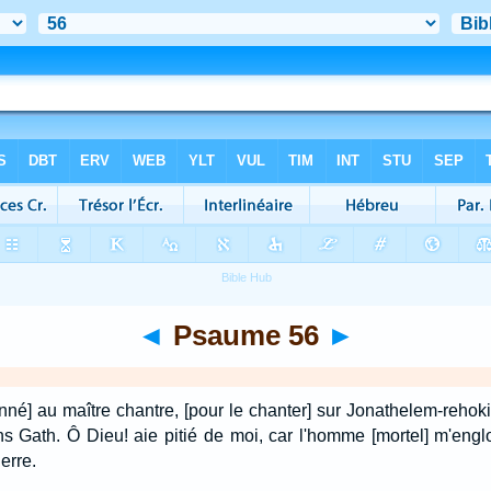
◄
Psaume 56
►
né] au maître chantre, [pour le chanter] sur Jonathelem-rehok
ans Gath. Ô Dieu! aie pitié de moi, car l'homme [mortel] m'engl
uerre.