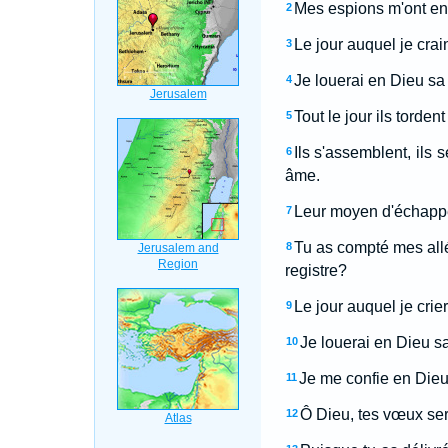
Mes espions m'ont engl
2
Le jour auquel je crain
3
Je louerai en Dieu sa 
4
Tout le jour ils torde
5
Ils s'assemblent, ils
6
âme.
Leur moyen d'échapper 
7
Tu as compté mes allé
8
registre?
Le jour auquel je crie
9
Je louerai en Dieu sa 
10
Je me confie en Dieu,
11
Ô Dieu, tes vœux sero
12