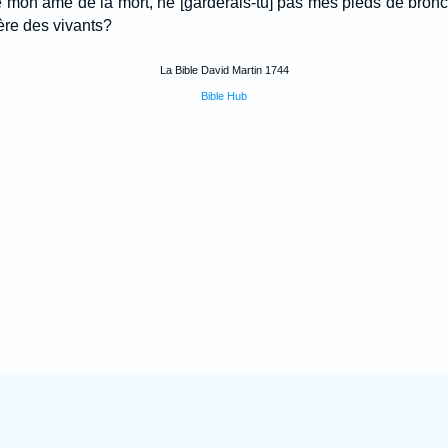
é mon âme de la mort, ne [garderais-tu] pas mes pieds de bronc
ère des vivants?
La Bible David Martin 1744
Bible Hub