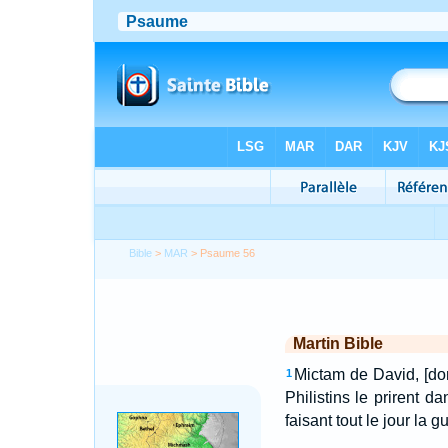
Bible
>
MAR
> Psaume 56
Martin Bible
Mictam de David, [don
1
Philistins le prirent d
faisant tout le jour la g