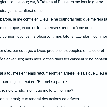
outi tout le jour; car, ô Très-haut! Plusieurs me font la guerre.
drai je me confierai en toi.
parole, je me confie en Dieu, je ne craindrai rien; que me fera l
nt mes propos, et toutes leurs pensées tendent à me nuire.
 se tiennent cachés, ils observent mes talons, attendant [comme
c'est par outrage; ô Dieu, précipite les peuples en ta colère!
es et venues; mets mes larmes dans tes vaisseaux; ne sont-ell
rai à toi, mes ennemis retourneront en arrière; je sais que Dieu e
parole, je louerai en l'Eternel sa parole.
 je ne craindrai rien; que me fera l'homme?
nt sur moi; je te rendrai des actions de grâces.