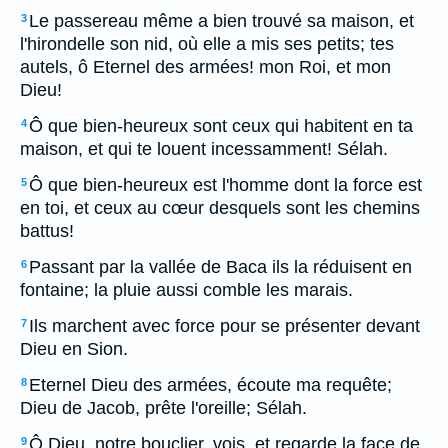
Le passereau même a bien trouvé sa maison, et
3
l'hirondelle son nid, où elle a mis ses petits; tes
autels, ô Eternel des armées! mon Roi, et mon
Dieu!
Ô que bien-heureux sont ceux qui habitent en ta
4
maison, et qui te louent incessamment! Sélah.
Ô que bien-heureux est l'homme dont la force est
5
en toi, et ceux au cœur desquels sont les chemins
battus!
Passant par la vallée de Baca ils la réduisent en
6
fontaine; la pluie aussi comble les marais.
Ils marchent avec force pour se présenter devant
7
Dieu en Sion.
Eternel Dieu des armées, écoute ma requête;
8
Dieu de Jacob, prête l'oreille; Sélah.
Ô Dieu, notre bouclier, vois, et regarde la face de
9