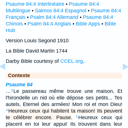
Psaume 84:4 Interlinéaire
•
Psaume 84:4
Multilingue
•
Salmos 84:4 Espagnol
•
Psaume 84:4
Français
•
Psalm 84:4 Allemand
•
Psaume 84:4
Chinois
•
Psalm 84:4 Anglais
•
Bible Apps
•
Bible
Hub
Version Louis Segond 1910
La Bible David Martin 1744
Darby Bible courtesy of
CCEL.org
.
Contexte
Psaume 84
…
Le passereau même trouve une maison, Et
3
l'hirondelle un nid où elle dépose ses petits... Tes
autels, Eternel des armées! Mon roi et mon Dieu!
Heureux ceux qui habitent ta maison! Ils peuvent
4
te célébrer encore. Pause.
Heureux ceux qui
5
placent en toi leur appui! Ils trouvent dans leur