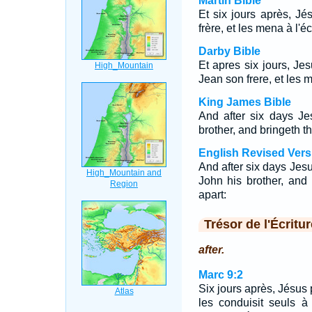
Martin Bible
Et six jours après, Jé
frère, et les mena à l'
Darby Bible
Et apres six jours, Jes
Jean son frere, et les 
King James Bible
And after six days Je
brother, and bringeth t
English Revised Vers
And after six days Jes
John his brother, and
apart:
Trésor de l'Écritur
after.
Marc 9:2
Six jours après, Jésus p
les conduisit seuls à