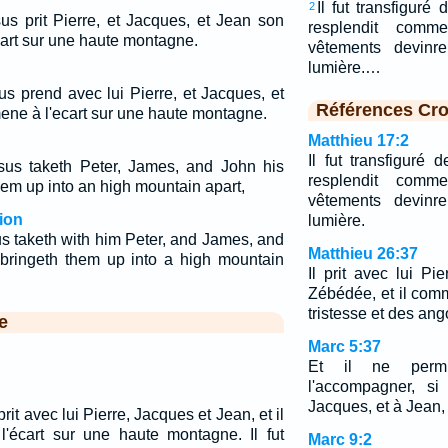
Il fut transfiguré
2
sus prit Pierre, et Jacques, et Jean son
resplendit comm
écart sur une haute montagne.
vêtements devinr
lumière.…
us prend avec lui Pierre, et Jacques, et
Références Cro
mene à l'ecart sur une haute montagne.
Matthieu 17:2
Il fut transfiguré
sus taketh Peter, James, and John his
resplendit comm
hem up into an high mountain apart,
vêtements devinr
ion
lumière.
us taketh with him Peter, and James, and
Matthieu 26:37
 bringeth them up into a high mountain
Il prit avec lui Pi
Zébédée, et il com
tristesse et des ang
e
Marc 5:37
Et il ne perm
l'accompagner, si
Jacques, et à Jean,
rit avec lui Pierre, Jacques et Jean, et il
 l'écart sur une haute montagne. Il fut
Marc 9:2