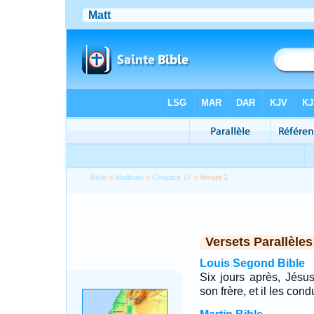
Bible
>
Matthieu
>
Chapitre 17
> Verset 1
Versets Parallèles
Louis Segond Bible
Six jours après, Jésus
son frère, et il les con