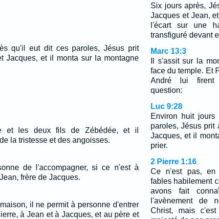
Six jours après, Jés
Jacques et Jean, et 
l'écart sur une h
transfiguré devant e
ès qu'il eut dit ces paroles, Jésus prit
Marc 13:3
et Jacques, et il monta sur la montagne
Il s'assit sur la m
face du temple. Et 
André lui firent 
question:
Luc 9:28
Environ huit jours 
paroles, Jésus prit 
re et les deux fils de Zébédée, et il
Jacques, et il mon
 la tristesse et des angoisses.
prier.
2 Pierre 1:16
sonne de l'accompagner, si ce n'est à
Ce n'est pas, en 
 Jean, frère de Jacques.
fables habilement 
avons fait conna
l'avènement de n
a maison, il ne permit à personne d'entrer
Christ, mais c'e
Pierre, à Jean et à Jacques, et au père et