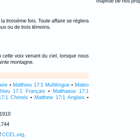
majesté de nos pro
a troisième fois. Toute affaire se réglera
eux ou de trois témoins.
cette voix venant du ciel, lorsque nous
sainte montagne.
aire
•
Matthieu 17:1 Multilingue
•
Mateo
thieu 17:1 Français
•
Matthaeus 17:1
17:1 Chinois
•
Matthew 17:1 Anglais
•
 1910
1744
f
CCEL.org
.