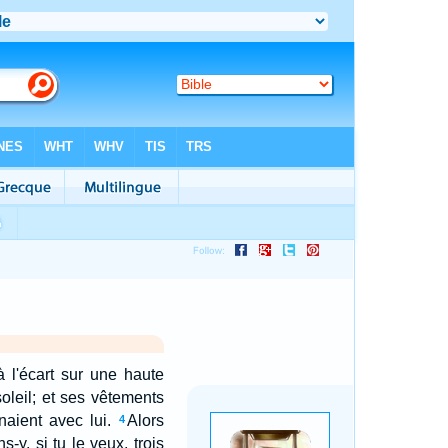
à l'écart sur une haute
soleil; et ses vêtements
enaient avec lui.
Alors
4
-y, si tu le veux, trois