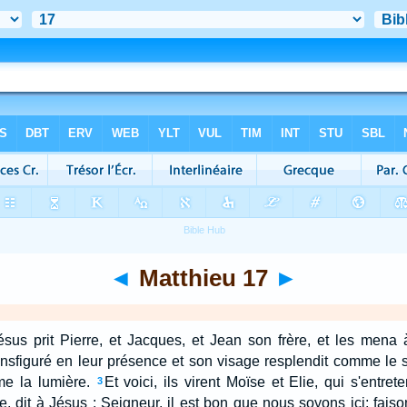
◄
Matthieu 17
►
ésus prit Pierre, et Jacques, et Jean son frère, et les mena 
transfiguré en leur présence et son visage resplendit comme le 
e la lumière.
Et voici, ils virent Moïse et Elie, qui s'entret
3
e, dit à Jésus : Seigneur, il est bon que nous soyons ici; faisons