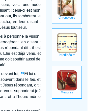
ncore, voici une nuée
isant : celui-ci est mon
t ouï, ils tombèrent le
oucha, en leur disant :
Jésus tout seul.
s à personne la vision,
terrogèrent, en disant :
s répondant dit : il est
u'Elie est déjà venu, et
mme doit souffrir aussi de
rlé.
 devant lui,
Et lui dit :
15
e souvent dans le feu, et
t Jésus répondant, dit :
d vous supporterai-je?
fant, et à l'heure même