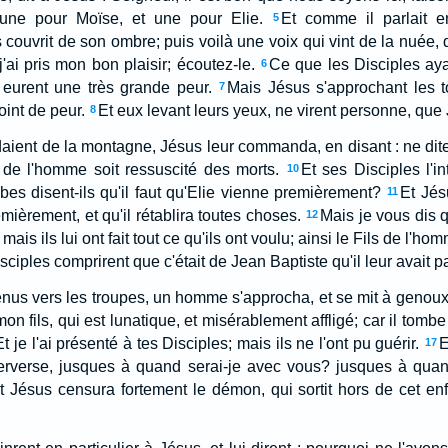
 une pour Moïse, et une pour Elie.
Et comme il parlait e
5
 couvrit de son ombre; puis voilà une voix qui vint de la nuée, d
j'ai pris mon bon plaisir; écoutez-le.
Ce que les Disciples ayan
6
t eurent une très grande peur.
Mais Jésus s'approchant les t
7
oint de peur.
Et eux levant leurs yeux, ne virent personne, que 
8
ient de la montagne, Jésus leur commanda, en disant : ne dite
 de l'homme soit ressuscité des morts.
Et ses Disciples l'in
10
bes disent-ils qu'il faut qu'Elie vienne premièrement?
Et Jésu
11
emièrement, et qu'il rétablira toutes choses.
Mais je vous dis q
12
 mais ils lui ont fait tout ce qu'ils ont voulu; ainsi le Fils de l'ho
sciples comprirent que c'était de Jean Baptiste qu'il leur avait pa
venus vers les troupes, un homme s'approcha, et se mit à genoux
on fils, qui est lunatique, et misérablement affligé; car il tomb
Et je l'ai présenté à tes Disciples; mais ils ne l'ont pu guérir.
E
17
perverse, jusques à quand serai-je avec vous? jusques à quan
t Jésus censura fortement le démon, qui sortit hors de cet en