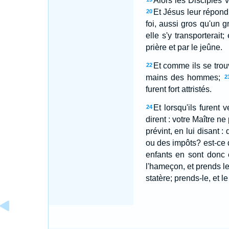
Alors les Disciples v
Et Jésus leur répondi
20
foi, aussi gros qu'un g
elle s'y transporterait
prière et par le jeûne.
Et comme ils se trouv
22
mains des hommes;
2
furent fort attristés.
Et lorsqu'ils furent
24
dirent : votre Maître n
prévint, en lui disant :
ou des impôts? est-ce 
enfants en sont donc
l'hameçon, et prends le
statère; prends-le, et l