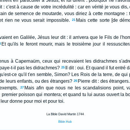
inrent en particulier à Jésus, et lui dirent : pourquoi ne l'avo
t : c'est à cause de votre incrédulité : car en vérité je vous dis
rain de semence de moutarde, vous diriez à cette montagne : tra
; et rien ne vous serait impossible.
Mais cette sorte [de démo
21
aient en Galilée, Jésus leur dit : il arrivera que le Fils de l'ho
Et qu'ils le feront mourir, mais le troisième jour il ressusciter
3
 venus à Capernaüm, ceux qui recevaient les didrachmes s'adre
e paye-t-il pas les didrachmes?
Il dit : oui. Et quand il fut entr
25
 qu'est-ce qu'il t'en semble, Simon? Les Rois de la terre, de qui 
de leurs enfants, ou des étrangers?
Pierre dit : des étrangers.
26
 exempts.
Mais afin que nous ne les scandalisions point, va-
27
 premier poisson qui montera; et quand tu lui auras ouvert la b
e leur donne pour moi et pour toi.
La Bible David Martin 1744
Bible Hub