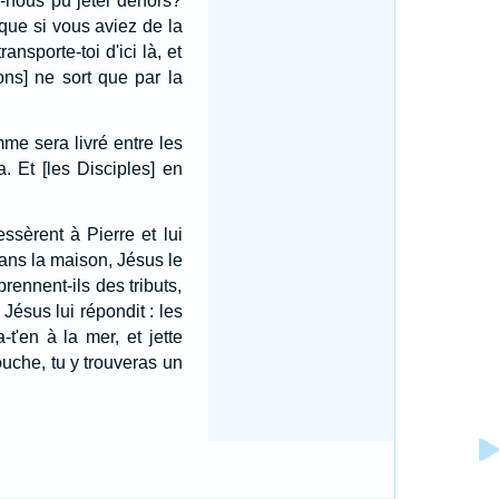
ns-nous pu jeter dehors?
, que si vous aviez de la
nsporte-toi d'ici là, et
ns] ne sort que par la
mme sera livré entre les
a. Et [les Disciples] en
ssèrent à Pierre et lui
é dans la maison, Jésus le
prennent-ils des tributs,
 Jésus lui répondit : les
t'en à la mer, et jette
ouche, tu y trouveras un