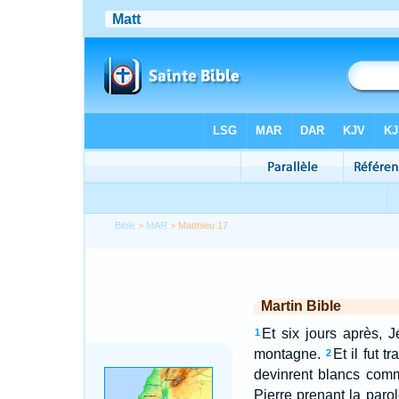
Bible
>
MAR
> Matthieu 17
Martin Bible
Et six jours après, J
1
montagne.
Et il fut 
2
devinrent blancs comm
Pierre prenant la parol