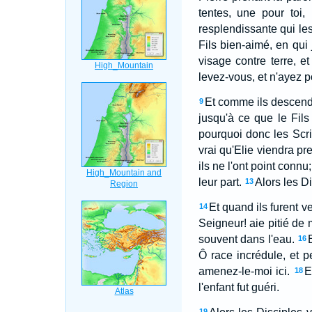
tentes, une pour toi,
resplendissante qui les
Fils bien-aimé, en qui 
visage contre terre, e
levez-vous, et n'ayez p
Et comme ils descenda
9
jusqu'à ce que le Fils
pourquoi donc les Scri
vrai qu'Elie viendra pr
ils ne l'ont point connu;
leur part.
Alors les Di
13
Et quand ils furent 
14
Seigneur! aie pitié de m
souvent dans l'eau.
16
Ô race incrédule, et 
amenez-le-moi ici.
E
18
l'enfant fut guéri.
19