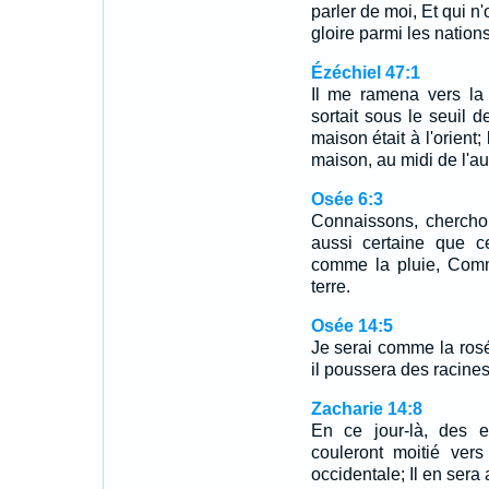
parler de moi, Et qui n'
gloire parmi les nations
Ézéchiel 47:1
Il me ramena vers la 
sortait sous le seuil d
maison était à l'orient;
maison, au midi de l'au
Osée 6:3
Connaissons, cherchon
aussi certaine que ce
comme la pluie, Comm
terre.
Osée 14:5
Je serai comme la rosée
il poussera des racine
Zacharie 14:8
En ce jour-là, des e
couleront moitié vers
occidentale; Il en sera a