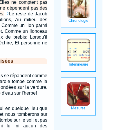
 Elles ne comptent pas
s ne dépendent pas des
s.
Le reste de Jacob
8
tions, Au milieu des
 Comme un lion parmi
rêt, Comme un lionceau
x de brebis: Lorsqu'il
déchire, Et personne ne
isées
ons se répandent comme
parole tombe comme la
ondées sur la verdure,
d'eau sur l'herbe!
lui en quelque lieu que
 et nous tomberons sur
tombe sur le sol; et pas
ni lui ni aucun des