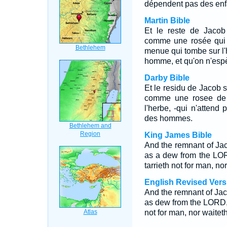
dépendent pas des en
Martin Bible
Et le reste de Jacob
comme une rosée qui v
menue qui tombe sur l'h
homme, et qu'on n'esp
Darby Bible
Et le residu de Jacob 
comme une rosee de 
l'herbe, -qui n'attend
des hommes.
King James Bible
And the remnant of Jac
as a dew from the LOR
tarrieth not for man, no
English Revised Vers
And the remnant of Jac
as dew from the LORD, 
not for man, nor waitet