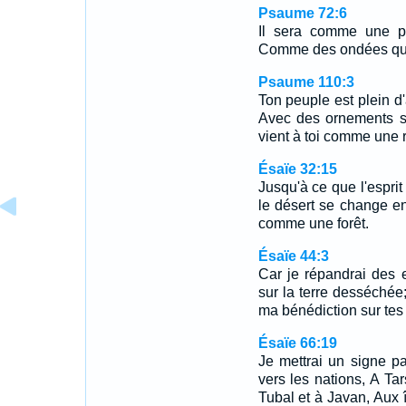
Psaume 72:6
Il sera comme une pl
Comme des ondées qui
Psaume 110:3
Ton peuple est plein d
Avec des ornements sa
vient à toi comme une 
Ésaïe 32:15
Jusqu'à ce que l'esprit
le désert se change en
comme une forêt.
Ésaïe 44:3
Car je répandrai des e
sur la terre desséchée;
ma bénédiction sur tes 
Ésaïe 66:19
Je mettrai un signe pa
vers les nations, A Tars
Tubal et à Javan, Aux î