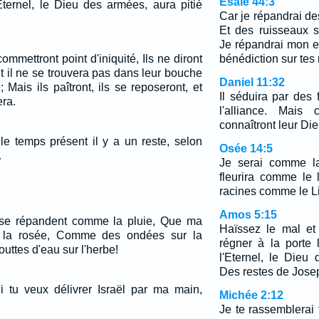
Ésaïe 44:3
'Eternel, le Dieu des armées, aura pitié
Car je répandrai des
Et des ruisseaux s
Je répandrai mon es
ommettront point d'iniquité, Ils ne diront
bénédiction sur tes 
 il ne se trouvera pas dans leur bouche
Daniel 11:32
Mais ils paîtront, ils se reposeront, et
Il séduira par des f
era.
l'alliance. Mais
connaîtront leur Die
 temps présent il y a un reste, selon
Osée 14:5
…
Je serai comme la
fleurira comme le 
racines comme le L
Amos 5:15
 se répandent comme la pluie, Que ma
Haïssez le mal et
la rosée, Comme des ondées sur la
régner à la porte l
ttes d'eau sur l'herbe!
l'Eternel, le Dieu
Des restes de Jose
 tu veux délivrer Israël par ma main,
Michée 2:12
Je te rassemblerai 