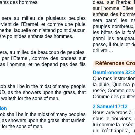
fants des hommes.
d'eau sur l'herbe:
sur l'homme, Elle
enfants des homme
 sera au milieu de plusieurs peuples
sera parmi les na
ient de l'Eternel, et comme une pluie
peuples nombreux,
erbe, laquelle on n'attend point d'aucun
les bêtes de la fo
ère point des enfants des hommes.
parmi les troupeau
passe, il foule et 
délivre.…
sera, au milieu de beaucoup de peuples,
par l'Eternel, comme des ondees sur
Références Cro
 pas l'homme, et ne depend pas des fils
Deutéronome 32:2
Que mes instructi
la pluie, Que ma 
ob shall be in the midst of many people
rosée, Comme des 
D, as the showers upon the grass, that
Comme des gouttes 
r waiteth for the sons of men.
2 Samuel 17:12
ion
Nous arriverons à 
ob shall be in the midst of many peoples
nous le trouvions,
as showers upon the grass; that tarrieth
lui comme la rosée 
h for the sons of men.
un n'échappera, 