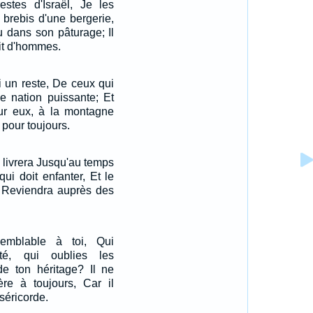
estes d'Israël, Je les
 brebis d'une bergerie,
 dans son pâturage; Il
it d'hommes.
i un reste, De ceux qui
e nation puissante; Et
sur eux, à la montagne
 pour toujours.
s livrera Jusqu'au temps
qui doit enfanter, Et le
s Reviendra auprès des
emblable à toi, Qui
ité, qui oublies les
e ton héritage? Il ne
re à toujours, Car il
iséricorde.