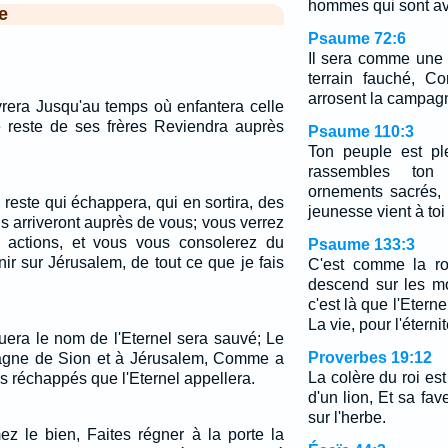
hommes qui sont ave
e
Psaume 72:6
Il sera comme une 
terrain fauché, 
arrosent la campag
ivrera Jusqu'au temps où enfantera celle
le reste de ses frères Reviendra auprès
Psaume 110:3
Ton peuple est pl
rassembles to
ornements sacrés, 
reste qui échappera, qui en sortira, des
jeunesse vient à to
, ils arriveront auprès de vous; vous verrez
s actions, et vous vous consolerez du
Psaume 133:3
ir sur Jérusalem, de tout ce que je fais
C'est comme la ro
descend sur les m
c'est là que l'Etern
La vie, pour l'éternit
uera le nom de l'Eternel sera sauvé; Le
Proverbes 19:12
tagne de Sion et à Jérusalem, Comme a
La colère du roi e
les réchappés que l'Eternel appellera.
d'un lion, Et sa fa
sur l'herbe.
ez le bien, Faites régner à la porte la