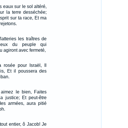
 eaux sur le sol altéré,
ur la terre desséchée;
prit sur ta race, Et ma
rejetons.
latteries les traîtres de
 ceux du peuple qui
u agiront avec fermeté,
 rosée pour Israël, Il
lis, Et il poussera des
iban.
 aimez le bien, Faites
a justice; Et peut-être
 des armées, aura pitié
ph.
tout entier, ô Jacob! Je