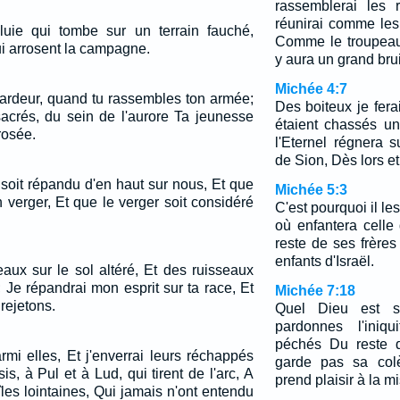
rassemblerai les r
réunirai comme les
uie qui tombe sur un terrain fauché,
Comme le troupeau
 arrosent la campagne.
y aura un grand bru
Michée 4:7
'ardeur, quand tu rassembles ton armée;
Des boiteux je fera
crés, du sein de l'aurore Ta jeunesse
étaient chassés un
rosée.
l'Eternel régnera 
de Sion, Dès lors et
 soit répandu d'en haut sur nous, Et que
Michée 5:3
 verger, Et que le verger soit considéré
C'est pourquoi il le
où enfantera celle 
reste de ses frère
enfants d'Israël.
aux sur le sol altéré, Et des ruisseaux
 Je répandrai mon esprit sur ta race, Et
Michée 7:18
rejetons.
Quel Dieu est s
pardonnes l'iniqu
péchés Du reste d
rmi elles, Et j'enverrai leurs réchappés
garde pas sa colè
is, à Pul et à Lud, qui tirent de l'arc, A
prend plaisir à la m
les lointaines, Qui jamais n'ont entendu