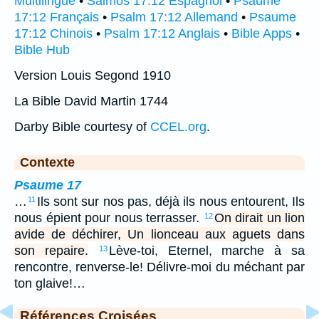
Multilingue
•
Salmos 17:12 Espagnol
•
Psaume
17:12 Français
•
Psalm 17:12 Allemand
•
Psaume
17:12 Chinois
•
Psalm 17:12 Anglais
•
Bible Apps
•
Bible Hub
Version Louis Segond 1910
La Bible David Martin 1744
Darby Bible courtesy of
CCEL.org
.
Contexte
Psaume 17
…
Ils sont sur nos pas, déjà ils nous entourent, Ils
11
nous épient pour nous terrasser.
On dirait un lion
12
avide de déchirer, Un lionceau aux aguets dans
son repaire.
Lève-toi, Eternel, marche à sa
13
rencontre, renverse-le! Délivre-moi du méchant par
ton glaive!…
Références Croisées