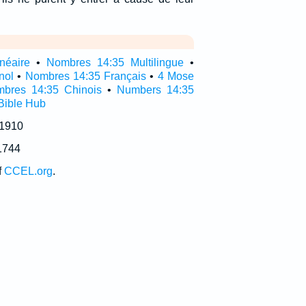
néaire
•
Nombres 14:35 Multilingue
•
nol
•
Nombres 14:35 Français
•
4 Mose
bres 14:35 Chinois
•
Numbers 14:35
Bible Hub
 1910
1744
f
CCEL.org
.