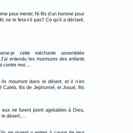
mme pour mentir, Ni fils d'un homme pour
it, ne le fera-t-il pas? Ce qu'il a déclaré,
serai-je cette méchante assemblée
J'ai entendu les murmures des enfants
nt contre moi.…
: ils mourront dans le désert, et il n'en
 Caleb, fils de Jephunné, et Josué, fils
e eux ne furent point agréables à Dieu,
s le désert.…
ils ne purent y entrer à cause de leur