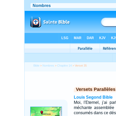
Bible
>
Nombres
>
Chapitre 14
> Verset 35
Versets Parallèles
Louis Segond Bible
Moi, l'Eternel, j'ai pa
méchante assemblée qu
consumés dans ce déser