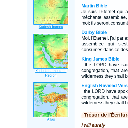
Martin Bible
Je suis l'Eternel qui a
méchante assemblée, 
moi; ils seront consumé
Darby Bible
Moi, l'Eternel, j'ai parl
assemblee qui s'est
consumes dans ce desert
King James Bible
I the LORD have said,
congregation, that ar
wilderness they shall b
English Revised Vers
I the LORD have spoken,
congregation, that ar
wilderness they shall b
Trésor de l'Écritur
I will surely