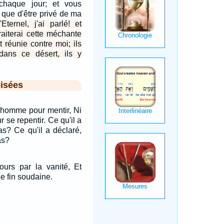
haque jour; et vous
 que d'être privé de ma
'Eternel, j'ai parlé! et
traiterai cette méchante
 réunie contre moi; ils
ans ce désert, ils y
isées
n homme pour mentir, Ni
 se repentir. Ce qu'il a
 pas? Ce qu'il a déclaré,
as?
ours par la vanité, Et
e fin soudaine.