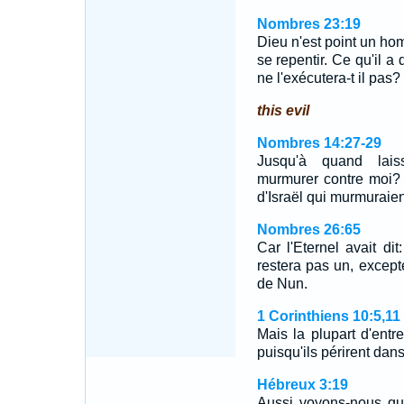
Nombres 23:19
Dieu n'est point un ho
se repentir. Ce qu'il a d
ne l'exécutera-t il pas?
this evil
Nombres 14:27-29
Jusqu'à quand lais
murmurer contre moi? 
d'Israël qui murmuraie
Nombres 26:65
Car l'Eternel avait dit
restera pas un, excepté
de Nun.
1 Corinthiens 10:5,11
Mais la plupart d'entr
puisqu'ils périrent dan
Hébreux 3:19
Aussi voyons-nous qu'