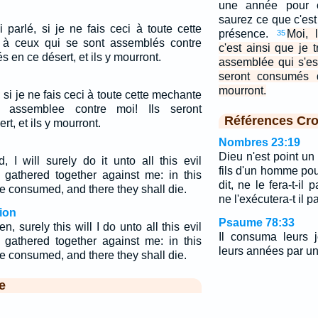
une année pour c
saurez ce que c'est
i parlé, si je ne fais ceci à toute cette
présence.
Moi, l
35
à ceux qui se sont assemblés contre
c'est ainsi que je 
s en ce désert, et ils y mourront.
assemblée qui s'est
seront consumés d
mourront.
e; si je ne fais ceci à toute cette mechante
 assemblee contre moi! Ils seront
Références Cro
, et ils y mourront.
Nombres 23:19
Dieu n'est point u
 I will surely do it unto all this evil
fils d'un homme pour
e gathered together against me: in this
dit, ne le fera-t-il
e consumed, and there they shall die.
ne l'exécutera-t il p
ion
Psaume 78:33
 surely this will I do unto all this evil
Il consuma leurs j
e gathered together against me: in this
leurs années par un
e consumed, and there they shall die.
e