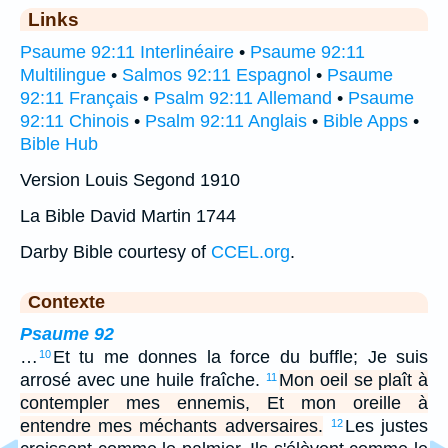
Links
Psaume 92:11 Interlinéaire
•
Psaume 92:11
Multilingue
•
Salmos 92:11 Espagnol
•
Psaume
92:11 Français
•
Psalm 92:11 Allemand
•
Psaume
92:11 Chinois
•
Psalm 92:11 Anglais
•
Bible Apps
•
Bible Hub
Version Louis Segond 1910
La Bible David Martin 1744
Darby Bible courtesy of
CCEL.org
.
Contexte
Psaume 92
…
Et tu me donnes la force du buffle; Je suis
10
arrosé avec une huile fraîche.
Mon oeil se plaît à
11
contempler mes ennemis, Et mon oreille à
entendre mes méchants adversaires.
Les justes
12