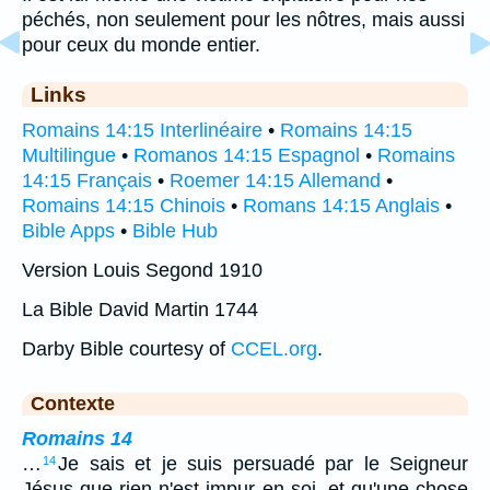
péchés, non seulement pour les nôtres, mais aussi
pour ceux du monde entier.
Links
Romains 14:15 Interlinéaire
•
Romains 14:15
Multilingue
•
Romanos 14:15 Espagnol
•
Romains
14:15 Français
•
Roemer 14:15 Allemand
•
Romains 14:15 Chinois
•
Romans 14:15 Anglais
•
Bible Apps
•
Bible Hub
Version Louis Segond 1910
La Bible David Martin 1744
Darby Bible courtesy of
CCEL.org
.
Contexte
Romains 14
…
Je sais et je suis persuadé par le Seigneur
14
Jésus que rien n'est impur en soi, et qu'une chose