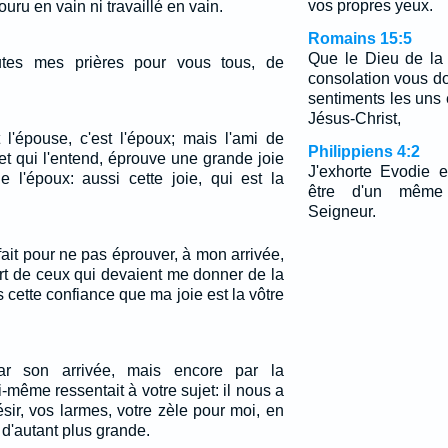
vos propres yeux.
ouru en vain ni travaillé en vain.
Romains 15:5
Que le Dieu de la
utes mes prières pour vous tous, de
consolation vous d
sentiments les uns 
Jésus-Christ,
 l'épouse, c'est l'époux; mais l'ami de
Philippiens 4:2
à et qui l'entend, éprouve une grande joie
J'exhorte Evodie e
 l'époux: aussi cette joie, qui est la
être d'un même
Seigneur.
 fait pour ne pas éprouver, à mon arrivée,
art de ceux qui devaient me donner de la
s cette confiance que ma joie est la vôtre
r son arrivée, mais encore par la
i-même ressentait à votre sujet: il nous a
sir, vos larmes, votre zèle pour moi, en
 d'autant plus grande.