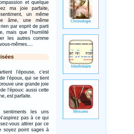
compassion et quelque
dez ma joie parfaite,
sentiment, un même
me âme, une même
rien par esprit de parti
e, mais que l'humilité
der les autres comme
e vous-mêmes.…
isées
tient l'épouse, c'est
de l'époux, qui se tient
 éprouve une grande joie
de l'époux: aussi cette
ne, est parfaite.
sentiments les uns
 N'aspirez pas à ce qui
ssez-vous attirer par ce
e soyez point sages à