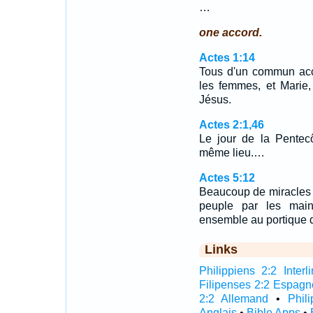
…
one accord.
Actes 1:14
Tous d'un commun acco
les femmes, et Marie,
Jésus.
Actes 2:1,46
Le jour de la Pentecô
même lieu.…
Actes 5:12
Beaucoup de miracles e
peuple par les main
ensemble au portique 
Links
Philippiens 2:2 Interli
Filipenses 2:2 Espagn
2:2 Allemand
•
Phil
Anglais
•
Bible Apps
•