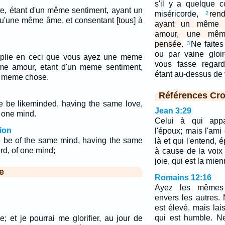
s'il y a quelque 
te, étant d'un même sentiment, ayant un
miséricorde,
ren
2
u'une même âme, et consentant [tous] à
ayant un même 
amour, une mê
pensée.
Ne faites 
3
ou par vaine gloir
plie en ceci que vous ayez une meme
vous fasse regar
e amour, etant d'un meme sentiment,
étant au-dessus d
t meme chose.
Références Cro
 ye be likeminded, having the same love,
Jean 3:29
 one mind.
Celui à qui appar
ion
l'époux; mais l'ami 
 ye be of the same mind, having the same
là et qui l'entend,
rd, of one mind;
à cause de la voix 
joie, qui est la mien
e
Romains 12:16
Ayez les mêmes 
envers les autres.
est élevé, mais lai
qui est humble. N
e; et je pourrai me glorifier, au jour de