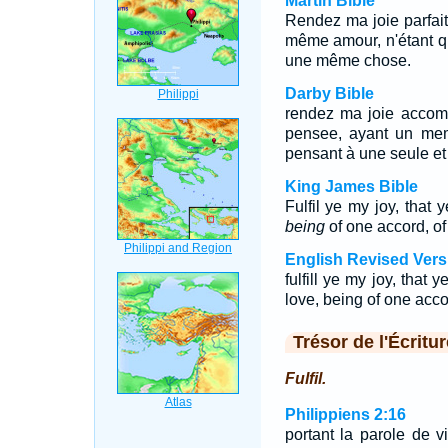
Martin Bible
Rendez ma joie parfai
même amour, n'étant q
une même chose.
Darby Bible
rendez ma joie accom
pensee, ayant un mem
pensant à une seule e
King James Bible
Fulfil ye my joy, that
being
of one accord, of
English Revised Vers
fulfill ye my joy, that
love, being of one acco
Trésor de l'Écritur
Fulfil.
Philippiens 2:16
portant la parole de vi