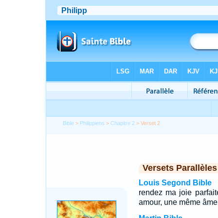
Bible
>
Philippiens
>
Chapitre 2
> Verset 2
Versets Parallèles
Louis Segond Bible
rendez ma joie parfa
amour, une même âme