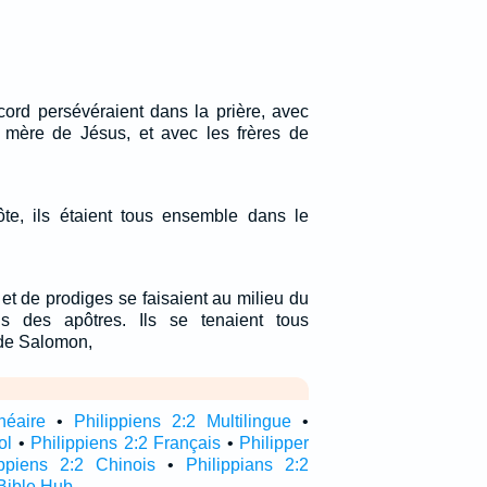
rd persévéraient dans la prière, avec
 mère de Jésus, et avec les frères de
te, ils étaient tous ensemble dans le
t de prodiges se faisaient au milieu du
s des apôtres. Ils se tenaient tous
de Salomon,
néaire
•
Philippiens 2:2 Multilingue
•
ol
•
Philippiens 2:2 Français
•
Philipper
ippiens 2:2 Chinois
•
Philippians 2:2
Bible Hub