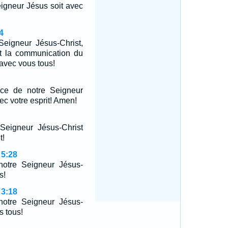
igneur Jésus soit avec
4
eigneur Jésus-Christ,
et la communication du
 avec vous tous!
âce de notre Seigneur
ec votre esprit! Amen!
eigneur Jésus-Christ
t!
 5:28
otre Seigneur Jésus-
s!
 3:18
otre Seigneur Jésus-
s tous!