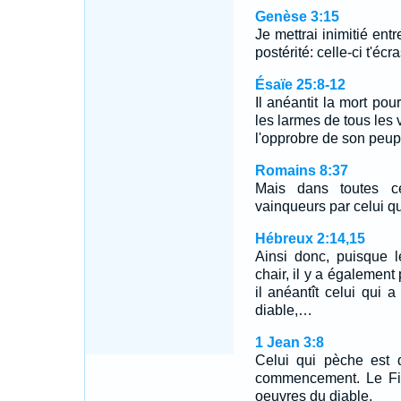
Genèse 3:15
Je mettrai inimitié entr
postérité: celle-ci t'écra
Ésaïe 25:8-12
Il anéantit la mort pou
les larmes de tous les vi
l'opprobre de son peupl
Romains 8:37
Mais dans toutes 
vainqueurs par celui q
Hébreux 2:14,15
Ainsi donc, puisque l
chair, il y a également 
il anéantît celui qui a
diable,…
1 Jean 3:8
Celui qui pèche est 
commencement. Le Fil
oeuvres du diable.