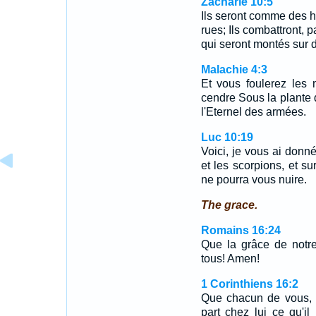
Zacharie 10:5
Ils seront comme des hé
rues; Ils combattront, 
qui seront montés sur 
Malachie 4:3
Et vous foulerez les
cendre Sous la plante d
l'Eternel des armées.
Luc 10:19
Voici, je vous ai donn
et les scorpions, et su
ne pourra vous nuire.
The grace.
Romains 16:24
Que la grâce de notre
tous! Amen!
1 Corinthiens 16:2
Que chacun de vous, l
part chez lui ce qu'il