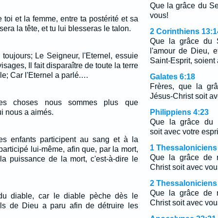
Que la grâce du Se
vous!
e toi et la femme, entre ta postérité et sa
sera la tête, et tu lui blesseras le talon.
2 Corinthiens 13:1
Que la grâce du S
l'amour de Dieu, 
r toujours; Le Seigneur, l'Eternel, essuie
Saint-Esprit, soient
sages, Il fait disparaître de toute la terre
e; Car l'Eternel a parlé.…
Galates 6:18
Frères, que la gr
Jésus-Christ soit av
ces choses nous sommes plus que
ui nous a aimés.
Philippiens 4:23
Que la grâce du S
soit avec votre espri
es enfants participent au sang et à la
1 Thessaloniciens
participé lui-même, afin que, par la mort,
Que la grâce de n
 la puissance de la mort, c'est-à-dire le
Christ soit avec vou
2 Thessaloniciens
Que la grâce de n
du diable, car le diable pèche dès le
Christ soit avec vou
s de Dieu a paru afin de détruire les