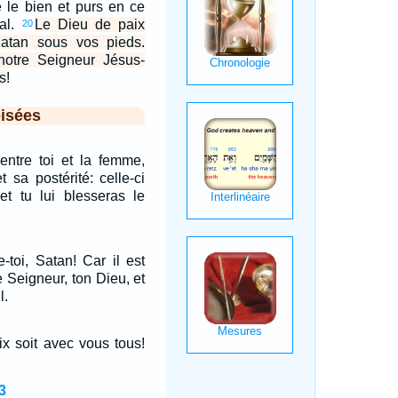
 le bien et purs en ce
al.
Le Dieu de paix
20
Satan sous vos pieds.
otre Seigneur Jésus-
s!
isées
 entre toi et la femme,
t sa postérité: celle-ci
 et tu lui blesseras le
e-toi, Satan! Car il est
e Seigneur, ton Dieu, et
l.
x soit avec vous tous!
3