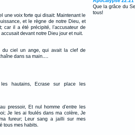
Apocalypse 22:21
Que la grâce du Se
tous!
el une voix forte qui disait: Maintenant le
 puissance, et le règne de notre Dieu, et
t; car il a été précipité, l'accusateur de
s accusait devant notre Dieu jour et nuit.
 du ciel un ange, qui avait la clef de
 chaîne dans sa main.…
 les hautains, Ecrase sur place les
r au pressoir, Et nul homme d'entre les
oi; Je les ai foulés dans ma colère, Je
ma fureur; Leur sang a jailli sur mes
lé tous mes habits.