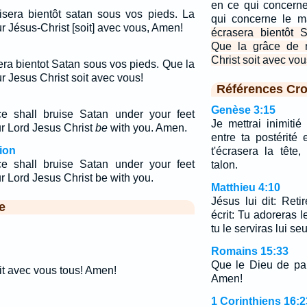
en ce qui concerne
isera bientôt satan sous vos pieds. La
qui concerne le m
r Jésus-Christ [soit] avec vous, Amen!
écrasera bientôt 
Que la grâce de n
Christ soit avec vou
era bientot Satan sous vos pieds. Que la
r Jesus Christ soit avec vous!
Références Cro
Genèse 3:15
 shall bruise Satan under your feet
Je mettrai inimitié
ur Lord Jesus Christ
be
with you. Amen.
entre ta postérité e
ion
t'écrasera la tête,
 shall bruise Satan under your feet
talon.
ur Lord Jesus Christ be with you.
Matthieu 4:10
Jésus lui dit: Retir
e
écrit: Tu adoreras l
tu le serviras lui seu
Romains 15:33
Que le Dieu de pai
it avec vous tous! Amen!
Amen!
1 Corinthiens 16:2