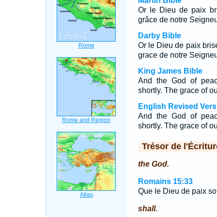
Martin Bible
Or le Dieu de paix br
grâce de notre Seigneu
Darby Bible
Or le Dieu de paix bris
grace de notre Seigneu
King James Bible
And the God of peace
shortly. The grace of o
English Revised Vers
And the God of peace
shortly. The grace of o
Trésor de l'Écritur
the God.
Romains 15:33
Que le Dieu de paix so
shall.