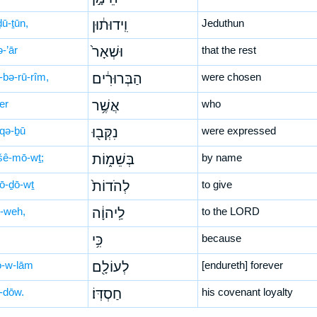
ḏū-ṯūn,
וִֽידוּת֔וּן
Jeduthun
-’ār
וּשְׁאָר֙
that the rest
-bə-rū-rîm,
הַבְּרוּרִ֔ים
were chosen
er
אֲשֶׁ֥ר
who
-qə-ḇū
נִקְּב֖וּ
were expressed
šê-mō-wṯ;
בְּשֵׁמ֑וֹת
by name
hō-ḏō-wṯ
לְהֹדוֹת֙
to give
-weh,
לַֽיהוָ֔ה
to the LORD
כִּ֥י
because
‘ō-w-lām
לְעוֹלָ֖ם
[endureth] forever
-dōw.
חַסְדּֽוֹ׃
his covenant loyalty