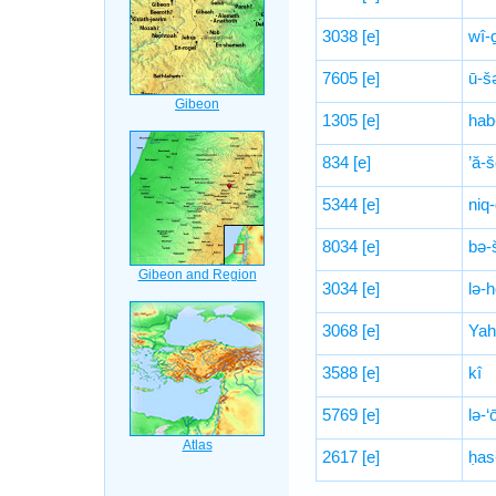
3038
[e]
wî-
7605
[e]
ū-šə
1305
[e]
hab
834
[e]
’ă-š
5344
[e]
niq
8034
[e]
bə-
3034
[e]
lə-
3068
[e]
Yah
3588
[e]
kî
5769
[e]
lə-
2617
[e]
ḥas