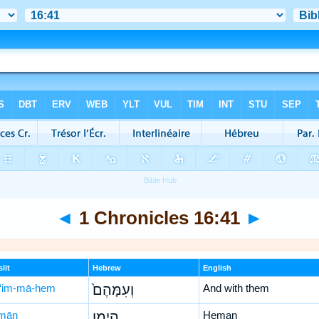
◄
1 Chronicles 16:41
►
lit
Hebrew
English
‘im-mā-hem
וְעִמָּהֶם֙
And with them
mān
הֵימָ֣ן
Heman