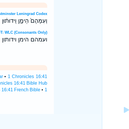
brew OT: Westminster Leningrad Codex
וְעִמָּהֶם֙ הֵימָ֣ן וִֽידוּת֔וּן
דברי Hebrew OT: WLC (Consonants Only)
ועמהם הימן וידותון
ar
•
1 Chronicles 16:41
nicles 16:41 Bible Hub
 16:41 French Bible
•
1