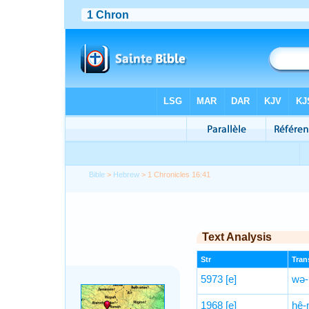
Bible
>
Hebrew
> 1 Chronicles 16:41
Text Analysis
Str
Trans
5973
[e]
wə-
1968
[e]
hê-