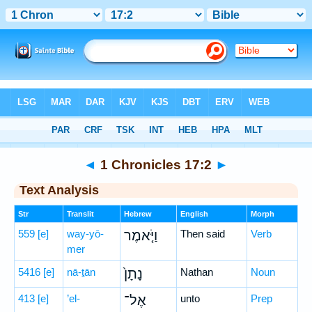
Bible
>
Hebrew
> 1 Chronicles 17:2
◄
1 Chronicles 17:2
►
Text Analysis
Str
Translit
Hebrew
English
Morph
559
[e]
way-yō-
וַיֹּ֤אמֶר
Then said
Verb
mer
5416
[e]
nā-ṯān
נָתָן֙
Nathan
Noun
413
[e]
’el-
אֶל־
unto
Prep