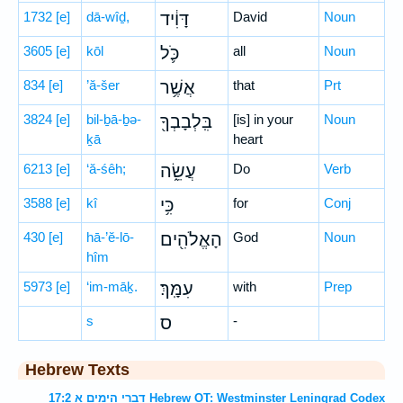
1732
[e]
dā-wîḏ,
דָּוִ֔יד
David
Noun
3605
[e]
kōl
כֹּ֛ל
all
Noun
834
[e]
’ă-šer
אֲשֶׁ֥ר
that
Prt
3824
[e]
bil-ḇā-ḇə-
בִּֽלְבָבְךָ֖
[is] in your
Noun
ḵā
heart
6213
[e]
‘ă-śêh;
עֲשֵׂ֑ה
Do
Verb
3588
[e]
kî
כִּ֥י
for
Conj
430
[e]
hā-’ĕ-lō-
הָאֱלֹהִ֖ים
God
Noun
hîm
5973
[e]
‘im-māḵ.
עִמָּֽךְ׃
with
Prep
s
ס
-
Hebrew Texts
דברי הימים א 17:2 Hebrew OT: Westminster Leningrad Codex