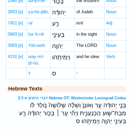
1060
[e]
bə-ḵō-wr
בְּכ֣וֹר
the firstborn
Noun
3063
[e]
yə-hū-ḏāh,
יְהוּדָ֗ה
of Judah
Noun
7451
[e]
ra‘
רַ֛ע
evil
Adj
5869
[e]
bə-‘ê-nê
בְּעֵינֵ֥י
in the sight
Noun
3069
[e]
Yah-weh
יְהוָ֖ה
The LORD
Noun
4191
[e]
way-mî-
וַיְמִיתֵֽהוּ׃
and he slew
Verb
ṯê-hū.
s
ס
-
Hebrew Texts
דברי הימים א 2:3 Hebrew OT: Westminster Leningrad Codex
בְּנֵ֣י יְהוּדָ֗ה עֵ֤ר וְאֹונָן֙ וְשֵׁלָ֔ה שְׁלֹושָׁה֙ נֹ֣ולַד לֹ֔ו
מִבַּת־שׁ֖וּעַ הַֽכְּנַעֲנִ֑ית וַיְהִ֞י עֵ֣ר ׀ בְּכֹ֣ור יְהוּדָ֗ה רַ֛ע
בְּעֵינֵ֥י יְהוָ֖ה וַיְמִיתֵֽהוּ׃ ס