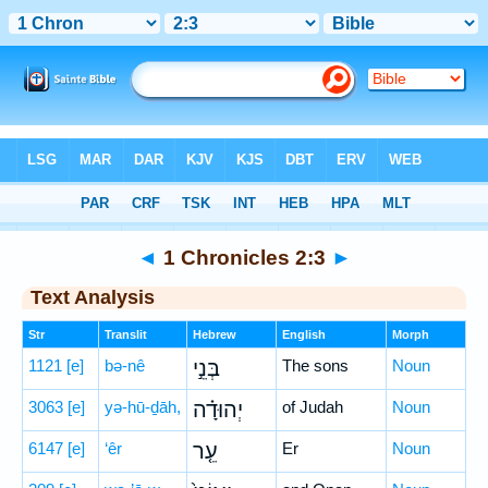
Bible
>
Hebrew
> 1 Chronicles 2:3
◄
1 Chronicles 2:3
►
Text Analysis
Str
Translit
Hebrew
English
Morph
1121
[e]
bə-nê
בְּנֵ֣י
The sons
Noun
3063
[e]
yə-hū-ḏāh,
יְהוּדָ֗ה
of Judah
Noun
6147
[e]
‘êr
עֵ֤ר
Er
Noun