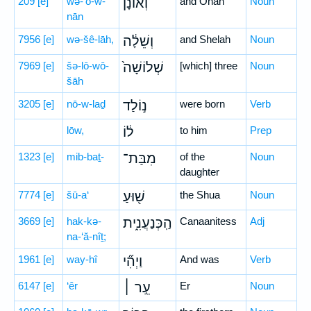
209
[e]
wə-’ō-w-
וְאוֹנָן֙
and Onan
Noun
nān
7956
[e]
wə-šê-lāh,
וְשֵׁלָ֔ה
and Shelah
Noun
7969
[e]
šə-lō-wō-
שְׁלוֹשָׁה֙
[which] three
Noun
šāh
3205
[e]
nō-w-laḏ
נ֣וֹלַד
were born
Verb
lōw,
ל֔וֹ
to him
Prep
1323
[e]
mib-baṯ-
מִבַּת־
of the
Noun
daughter
7774
[e]
šū-a‘
שׁ֖וּעַ
the Shua
Noun
3669
[e]
hak-kə-
הַֽכְּנַעֲנִ֑ית
Canaanitess
Adj
na-‘ă-nîṯ;
1961
[e]
way-hî
וַיְהִ֞י
And was
Verb
6147
[e]
‘êr
עֵ֣ר ׀
Er
Noun