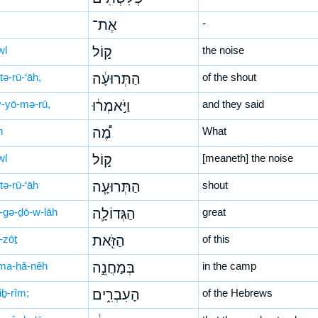
אֶת־
-
wl
ק֣וֹל
the noise
tə-rū-‘āh,
הַתְּרוּעָ֔ה
of the shout
-yō-mə-rū,
וַיֹּ֣אמְר֔וּ
and they said
h
מֶ֠ה
What
wl
ק֣וֹל
[meaneth] the noise
tə-rū-‘āh
הַתְּרוּעָ֧ה
shout
-gə-ḏō-w-lāh
הַגְּדוֹלָ֛ה
great
-zōṯ
הַזֹּ֖את
of this
ma-ḥă-nêh
בְּמַחֲנֵ֣ה
in the camp
iḇ-rîm;
הָעִבְרִ֑ים
of the Hebrews