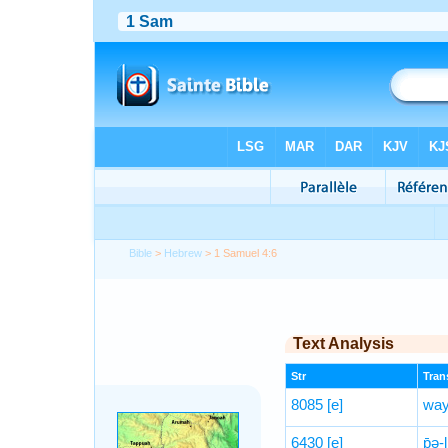
Bible
>
Hebrew
> 1 Samuel 4:6
Text Analysis
Str
Trans
8085
[e]
way
6430
[e]
p̄ə-