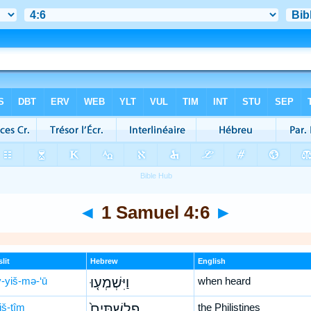
◄
1 Samuel 4:6
►
lit
Hebrew
English
-yiš-mə-‘ū
וַיִּשְׁמְע֤וּ
when heard
liš-tîm
פְלִשְׁתִּים֙
the Philistines