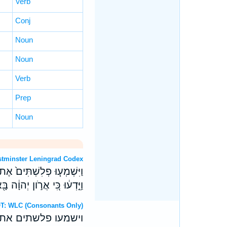
Verb
Conj
Noun
Noun
Verb
Prep
Noun
OT: Westminster Leningrad Codex
וַיִּשְׁמְע֤וּ פְלִשְׁתִּים֙ אֶ
וַיֵּ֣דְע֔וּ כִּ֚י אֲרֹ֣ון יְהוָ֔ה 
Hebrew OT: WLC (Consonants Only)
וישמעו פלשתים את־