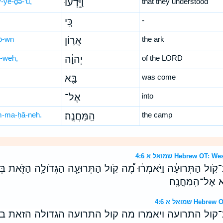
-yê-ḏə-‘ū,
וַיֵּ֣דְע֔וּ
that they understood
כִּ֚י
-
rō-wn
אֲר֣וֹן
the ark
-weh,
יְהוָ֔ה
of the LORD
בָּ֖א
was come
אֶל־
into
-ma-ḥă-neh.
הַֽמַּחֲנֶֽה׃
the camp
שמואל א 4:6 Hebrew 
ת־קֹ֣ול הַתְּרוּעָ֔ה וַיֹּ֣אמְר֔וּ מֶ֠ה קֹ֣ול הַתְּרוּעָ֧ה הַגְּדֹולָ֛ה הַזֹּ֖את ב
בָּ֖א אֶל־הַֽמַּחֲנֶֽה׃
שמואל א 4:6 
קול התרועה ויאמרו מה קול התרועה הגדולה הזאת 