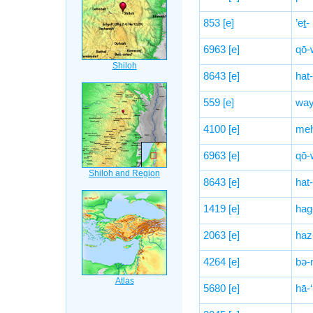
853
[e]
’eṯ-
6963
[e]
qō-
8643
[e]
hat-
559
[e]
way
4100
[e]
me
6963
[e]
qō-
8643
[e]
hat-
1419
[e]
hag
2063
[e]
haz
4264
[e]
bə-
5680
[e]
hā-‘