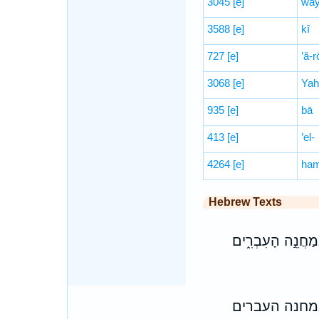
3045
[e]
way
3588
[e]
kî
727
[e]
’ă-
3068
[e]
Yah
935
[e]
bā
413
[e]
’el-
4264
[e]
ham
Hebrew Texts
ְּמַחֲנֵ֣ה הָעִבְרִ֑ים
במחנה העברים