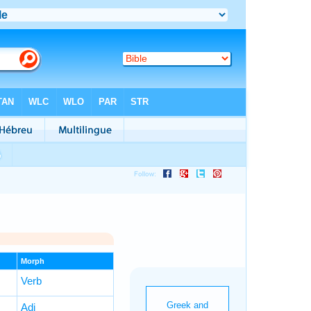
Morph
Verb
Adj