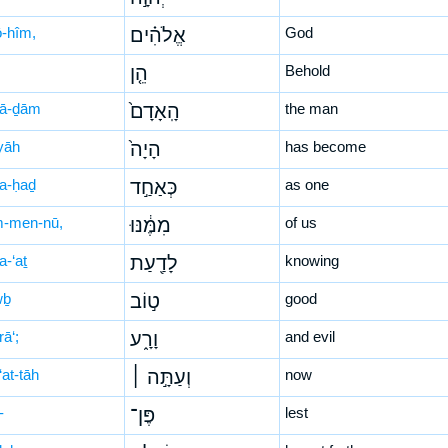
ō-hîm,
אֱלֹהִ֗ים
God
הֵ֤ן
Behold
’ā-ḏām
הָֽאָדָם֙
the man
yāh
הָיָה֙
has become
’a-ḥaḏ
כְּאַחַ֣ד
as one
-men-nū,
מִמֶּ֔נּוּ
of us
a-‘aṯ
לָדַ֖עַת
knowing
wḇ
ט֣וֹב
good
ā‘;
וָרָ֑ע
and evil
‘at-tāh
וְעַתָּ֣ה ׀
now
-
פֶּן־
lest