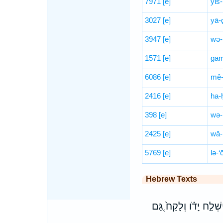
7971
[e]
yiš-
3027
[e]
yā-
3947
[e]
wə-
1571
[e]
ga
6086
[e]
mê-
2416
[e]
ha-
398
[e]
wə-
2425
[e]
wā-
5769
[e]
lə-‘
Hebrew Texts
ׁלַ֣ח יָדֹ֗ו וְלָקַח֙ גַּ֚ם