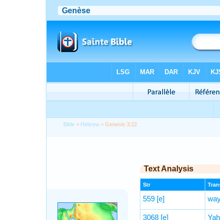
Bible
>
Hebrew
> Genesis 3:22
Text Analysis
Str
Trans
559
[e]
way
3068
[e]
Yah