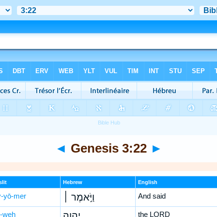
◄
Genesis 3:22
►
lit
Hebrew
English
-yō-mer
וַיֹּ֣אמֶר ׀
And said
-weh
יְהוָ֣ה
the LORD