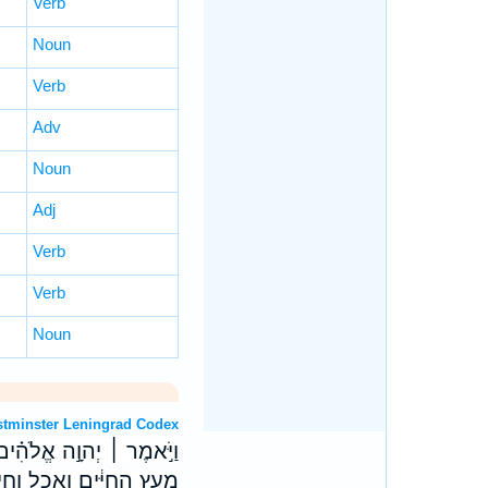
Verb
Noun
Verb
Adv
Noun
Adj
Verb
Verb
Noun
OT: Westminster Leningrad Codex
וַיֹּ֣אמֶר ׀ יְהוָ֣ה אֱלֹהִ֗ים ה
מֵעֵ֣ץ הַֽחַיִּ֔ים וְאָכַ֖ל וָחַ֥