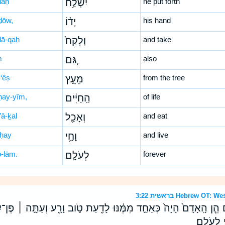
laḥ
יִשְׁלַ֣ח
he put forth
ḏōw,
יָד֗וֹ
his hand
lā-qaḥ
וְלָקַח֙
and take
m
גַּ֚ם
also
‘êṣ
מֵעֵ֣ץ
from the tree
ḥay-yîm,
הַֽחַיִּ֔ים
of life
’ā-ḵal
וְאָכַ֖ל
and eat
ḥay
וָחַ֥י
and live
ō-lām.
לְעֹלָֽם׃
forever
בראשית 3:22 Hebrew 
ֵ֤ן הָֽאָדָם֙ הָיָה֙ כְּאַחַ֣ד מִמֶּ֔נּוּ לָדַ֖עַת טֹ֣וב וָרָ֑ע וְעַתָּ֣ה ׀ פֶּן־יִשְ
י לְעֹלָֽם׃