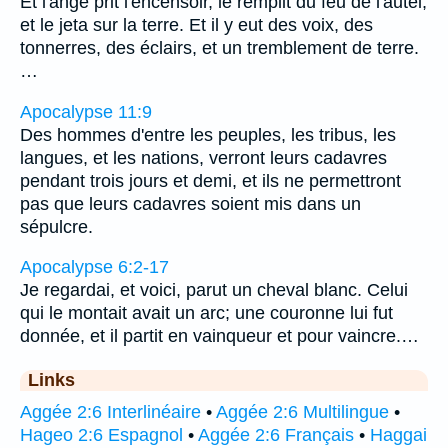
Et l'ange prit l'encensoir, le remplit du feu de l'autel,
et le jeta sur la terre. Et il y eut des voix, des
tonnerres, des éclairs, et un tremblement de terre.
…
Apocalypse 11:9
Des hommes d'entre les peuples, les tribus, les
langues, et les nations, verront leurs cadavres
pendant trois jours et demi, et ils ne permettront
pas que leurs cadavres soient mis dans un
sépulcre.
Apocalypse 6:2-17
Je regardai, et voici, parut un cheval blanc. Celui
qui le montait avait un arc; une couronne lui fut
donnée, et il partit en vainqueur et pour vaincre.…
Links
Aggée 2:6 Interlinéaire
•
Aggée 2:6 Multilingue
•
Hageo 2:6 Espagnol
•
Aggée 2:6 Français
•
Haggai