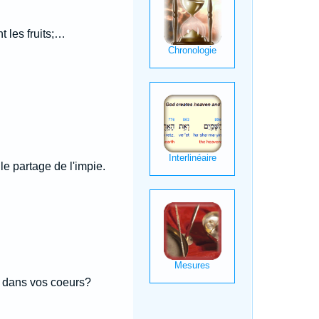
t les fruits;…
e partage de l'impie.
s dans vos coeurs?