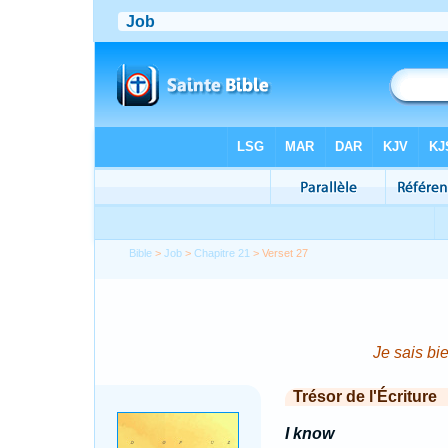
Bible
>
Job
>
Chapitre 21
> Verset 27
Je sais bi
Trésor de l'Écriture
I know