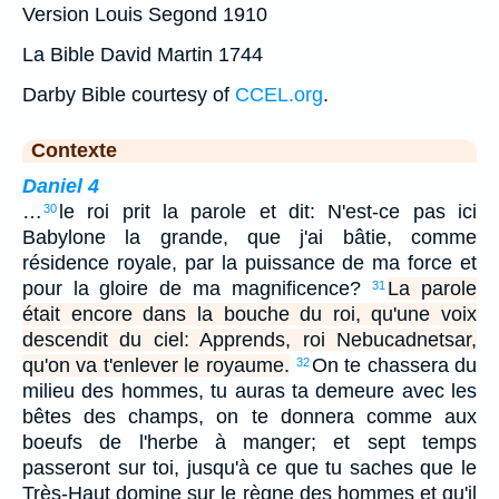
Version Louis Segond 1910
La Bible David Martin 1744
Darby Bible courtesy of
CCEL.org
.
Contexte
Daniel 4
…
le roi prit la parole et dit: N'est-ce pas ici
30
Babylone la grande, que j'ai bâtie, comme
résidence royale, par la puissance de ma force et
pour la gloire de ma magnificence?
La parole
31
était encore dans la bouche du roi, qu'une voix
descendit du ciel: Apprends, roi Nebucadnetsar,
qu'on va t'enlever le royaume.
On te chassera du
32
milieu des hommes, tu auras ta demeure avec les
bêtes des champs, on te donnera comme aux
boeufs de l'herbe à manger; et sept temps
passeront sur toi, jusqu'à ce que tu saches que le
Très-Haut domine sur le règne des hommes et qu'il