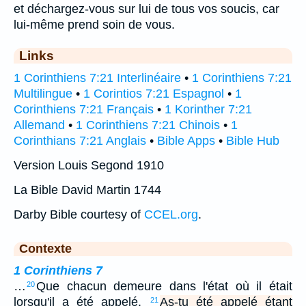
et déchargez-vous sur lui de tous vos soucis, car
lui-même prend soin de vous.
Links
1 Corinthiens 7:21 Interlinéaire
•
1 Corinthiens 7:21
Multilingue
•
1 Corintios 7:21 Espagnol
•
1
Corinthiens 7:21 Français
•
1 Korinther 7:21
Allemand
•
1 Corinthiens 7:21 Chinois
•
1
Corinthians 7:21 Anglais
•
Bible Apps
•
Bible Hub
Version Louis Segond 1910
La Bible David Martin 1744
Darby Bible courtesy of
CCEL.org
.
Contexte
1 Corinthiens 7
…
Que chacun demeure dans l'état où il était
20
lorsqu'il a été appelé.
As-tu été appelé étant
21