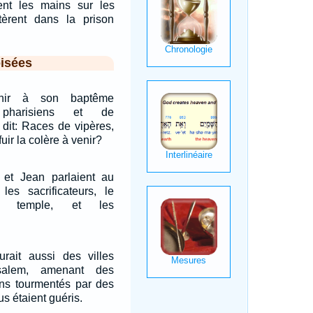
ent les mains sur les
etèrent dans la prison
isées
enir à son baptême
pharisiens et de
 dit: Races de vipères,
uir la colère à venir?
 et Jean parlaient au
 les sacrificateurs, le
u temple, et les
urait aussi des villes
salem, amenant des
ns tourmentés par des
us étaient guéris.