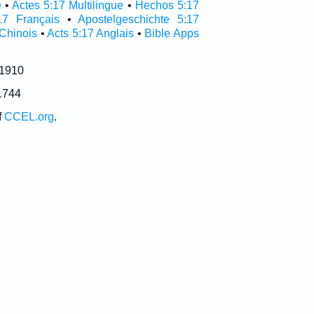
e
•
Actes 5:17 Multilingue
•
Hechos 5:17
17 Français
•
Apostelgeschichte 5:17
 Chinois
•
Acts 5:17 Anglais
•
Bible Apps
 1910
1744
f
CCEL.org
.