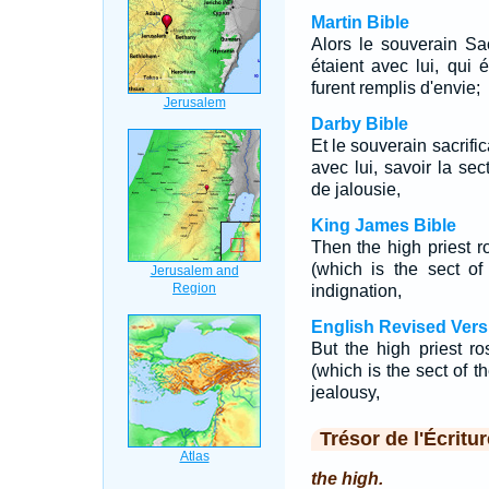
Martin Bible
Alors le souverain Sac
étaient avec lui, qui 
furent remplis d'envie;
Darby Bible
Et le souverain sacrific
avec lui, savoir la sec
de jalousie,
King James Bible
Then the high priest r
(which is the sect of
indignation,
English Revised Vers
But the high priest r
(which is the sect of t
jealousy,
Trésor de l'Écritur
the high.