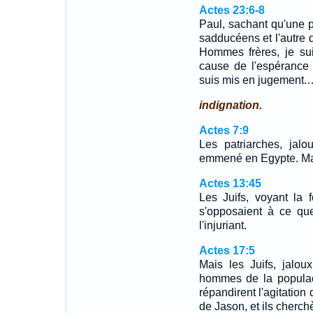
Actes 23:6-8
Paul, sachant qu'une 
sadducéens et l'autre d
Hommes frères, je suis
cause de l'espérance 
suis mis en jugement.
indignation.
Actes 7:9
Les patriarches, jal
emmené en Egypte. Mais
Actes 13:45
Les Juifs, voyant la f
s'opposaient à ce que
l'injuriant.
Actes 17:5
Mais les Juifs, jalo
hommes de la populac
répandirent l'agitation 
de Jason, et ils cherch