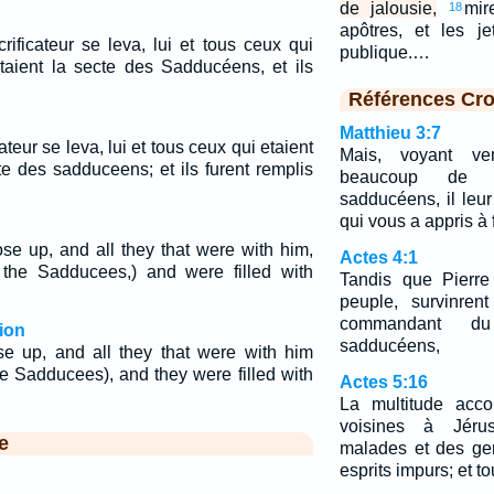
de jalousie,
mir
18
apôtres, et les j
rificateur se leva, lui et tous ceux qui
publique.…
étaient la secte des Sadducéens, et ils
Références Cro
Matthieu 3:7
ateur se leva, lui et tous ceux qui etaient
Mais, voyant v
te des sadduceens; et ils furent remplis
beaucoup de 
sadducéens, il leur
qui vous a appris à f
ose up, and all they that were with him,
Actes 4:1
 the Sadducees,) and were filled with
Tandis que Pierre
peuple, survinrent
commandant d
ion
sadducéens,
ose up, and all they that were with him
he Sadducees), and they were filled with
Actes 5:16
La multitude acco
voisines à Jéru
e
malades et des ge
esprits impurs; et to