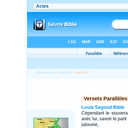
Bible
>
Actes
>
Chapitre 5
> Verset 17
Versets Parallèles
Louis Segond Bible
Cependant le souverain
avec lui, savoir le par
jalousie,