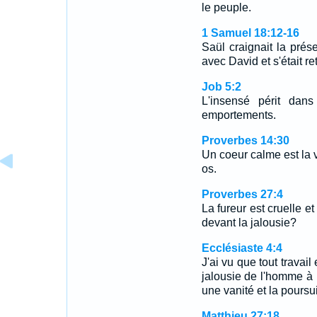
le peuple.
1 Samuel 18:12-16
Saül craignait la prés
avec David et s'était re
Job 5:2
L'insensé périt dan
emportements.
Proverbes 14:30
Un coeur calme est la v
os.
Proverbes 27:4
La fureur est cruelle e
devant la jalousie?
Ecclésiaste 4:4
J'ai vu que tout travail
jalousie de l'homme à 
une vanité et la poursui
Matthieu 27:18