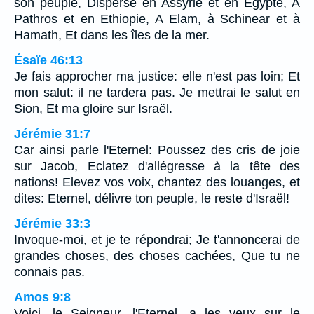
son peuple, Dispersé en Assyrie et en Egypte, A
Pathros et en Ethiopie, A Elam, à Schinear et à
Hamath, Et dans les îles de la mer.
Ésaïe 46:13
Je fais approcher ma justice: elle n'est pas loin; Et
mon salut: il ne tardera pas. Je mettrai le salut en
Sion, Et ma gloire sur Israël.
Jérémie 31:7
Car ainsi parle l'Eternel: Poussez des cris de joie
sur Jacob, Eclatez d'allégresse à la tête des
nations! Elevez vos voix, chantez des louanges, et
dites: Eternel, délivre ton peuple, le reste d'Israël!
Jérémie 33:3
Invoque-moi, et je te répondrai; Je t'annoncerai de
grandes choses, des choses cachées, Que tu ne
connais pas.
Amos 9:8
Voici, le Seigneur, l'Eternel, a les yeux sur le