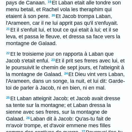
pays de Canaan.
Et Laban etait alle tondre son
19
menu betail, et Rachel vola les theraphim qui
etaient à son pere.
Et Jacob trompa Laban,
20
l'Arameen, car il ne lui apprit pas qu'il s'enfuyait.
Et il s'enfuit lui, et tout ce qui etait à lui; et il se
21
leva, et passa le fleuve, et dressa sa face vers la
montagne de Galaad.
Et le troisieme jour on rapporta à Laban que
22
Jacob s'etait enfui.
Et il prit ses freres avec lui, et
23
le poursuivit le chemin de sept jours, et l'atteignit à
la montagne de Galaad.
Et Dieu vint vers Laban,
24
l'Arameen, dans un songe, la nuit, et lui dit: Garde-
toi de parler à Jacob, ni en bien, ni en mal.
Et Laban atteignit Jacob; et Jacob avait dresse
25
sa tente sur la montagne; et Laban dressa la
sienne avec ses freres, sur la montagne de
Galaad.
Laban dit à Jacob: Qu'as-tu fait de
26
m'avoir trompe, et d'avoir emmene mes filles
27