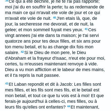
Ce qui a ete dechire, je ne te l'ai pas rapporte;
39
moi j'ai du en souffrir la perte; tu as redemande de
ma main ce qui m'avait ete vole de jour et ce qui
m'avait ete vole de nuit.
J'en etais là, que, de
40
jour, la secheresse me devorait, et de nuit, la
gelee; et mon sommeil fuyait mes yeux.
Ces
41
vingt annees j'ai ete dans ta maison; je t'ai servi
quatorze ans pour tes deux filles, et six ans pour
ton menu betail, et tu as change dix fois mon
salaire.
Si le Dieu de mon pere, le Dieu
42
d'Abraham et la frayeur d'Isaac, n'eut ete pour moi,
certes, tu m'eusses maintenant renvoye à vide.
Dieu a vu mon affliction et le labeur de mes mains,
et il t'a repris la nuit passee.
Et Laban repondit et dit à Jacob: Les filles sont
43
mes filles, et les fils sont mes fils, et le betail est
mon betail, et tout ce que tu vois est à moi! Et que
ferais-je aujourd'hui à celles-ci, mes filles, ou à
leurs fils qu'elles ont enfantes?
Et maintenant,
44