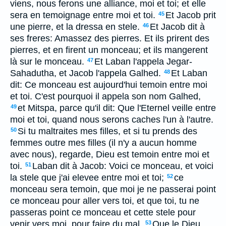
viens, nous ferons une alliance, moi et toi; et elle
sera en temoignage entre moi et toi.
Et Jacob prit
45
une pierre, et la dressa en stele.
Et Jacob dit à
46
ses freres: Amassez des pierres. Et ils prirent des
pierres, et en firent un monceau; et ils mangerent
là sur le monceau.
Et Laban l'appela Jegar-
47
Sahadutha, et Jacob l'appela Galhed.
Et Laban
48
dit: Ce monceau est aujourd'hui temoin entre moi
et toi. C'est pourquoi il appela son nom Galhed,
et Mitspa, parce qu'il dit: Que l'Eternel veille entre
49
moi et toi, quand nous serons caches l'un à l'autre.
Si tu maltraites mes filles, et si tu prends des
50
femmes outre mes filles (il n'y a aucun homme
avec nous), regarde, Dieu est temoin entre moi et
toi.
Laban dit à Jacob: Voici ce monceau, et voici
51
la stele que j'ai elevee entre moi et toi;
ce
52
monceau sera temoin, que moi je ne passerai point
ce monceau pour aller vers toi, et que toi, tu ne
passeras point ce monceau et cette stele pour
venir vers moi, pour faire du mal.
Que le Dieu
53