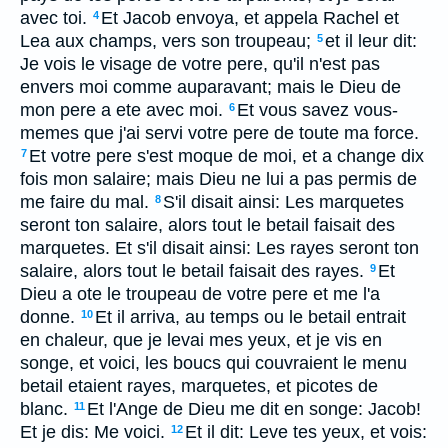
avec toi.
Et Jacob envoya, et appela Rachel et
4
Lea aux champs, vers son troupeau;
et il leur dit:
5
Je vois le visage de votre pere, qu'il n'est pas
envers moi comme auparavant; mais le Dieu de
mon pere a ete avec moi.
Et vous savez vous-
6
memes que j'ai servi votre pere de toute ma force.
Et votre pere s'est moque de moi, et a change dix
7
fois mon salaire; mais Dieu ne lui a pas permis de
me faire du mal.
S'il disait ainsi: Les marquetes
8
seront ton salaire, alors tout le betail faisait des
marquetes. Et s'il disait ainsi: Les rayes seront ton
salaire, alors tout le betail faisait des rayes.
Et
9
Dieu a ote le troupeau de votre pere et me l'a
donne.
Et il arriva, au temps ou le betail entrait
10
en chaleur, que je levai mes yeux, et je vis en
songe, et voici, les boucs qui couvraient le menu
betail etaient rayes, marquetes, et picotes de
blanc.
Et l'Ange de Dieu me dit en songe: Jacob!
11
Et je dis: Me voici.
Et il dit: Leve tes yeux, et vois:
12