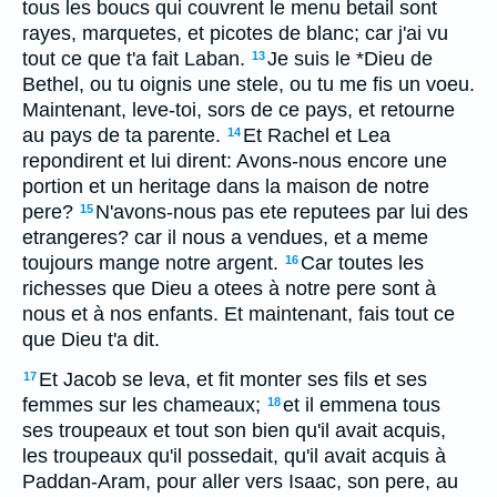
tous les boucs qui couvrent le menu betail sont
rayes, marquetes, et picotes de blanc; car j'ai vu
tout ce que t'a fait Laban.
Je suis le *Dieu de
13
Bethel, ou tu oignis une stele, ou tu me fis un voeu.
Maintenant, leve-toi, sors de ce pays, et retourne
au pays de ta parente.
Et Rachel et Lea
14
repondirent et lui dirent: Avons-nous encore une
portion et un heritage dans la maison de notre
pere?
N'avons-nous pas ete reputees par lui des
15
etrangeres? car il nous a vendues, et a meme
toujours mange notre argent.
Car toutes les
16
richesses que Dieu a otees à notre pere sont à
nous et à nos enfants. Et maintenant, fais tout ce
que Dieu t'a dit.
Et Jacob se leva, et fit monter ses fils et ses
17
femmes sur les chameaux;
et il emmena tous
18
ses troupeaux et tout son bien qu'il avait acquis,
les troupeaux qu'il possedait, qu'il avait acquis à
Paddan-Aram, pour aller vers Isaac, son pere, au