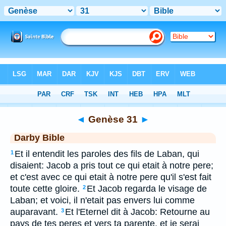
Bible
>
DAR
> Genèse 31
◄
Genèse 31
►
Darby Bible
Et il entendit les paroles des fils de Laban, qui
1
disaient: Jacob a pris tout ce qui etait à notre pere;
et c'est avec ce qui etait à notre pere qu'il s'est fait
toute cette gloire.
Et Jacob regarda le visage de
2
Laban; et voici, il n'etait pas envers lui comme
auparavant.
Et l'Eternel dit à Jacob: Retourne au
3
pays de tes peres et vers ta parente, et je serai