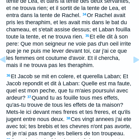
tente de Lea, et dans la tente des deux servantes,
et ne trouva rien; et il sortit de la tente de Lea, et
entra dans la tente de Rachel.
Or Rachel avait
34
pris les theraphim, et les avait mis dans le bat du
chameau, et s'etait assise dessus; et Laban fouilla
toute la tente, et ne trouva rien.
Et elle dit à son
35
pere: Que mon seigneur ne voie pas d'un oeil irrite
que je ne puis me lever devant toi, car j'ai ce que
les femmes ont coutume d'avoir. Et il chercha,
mais il ne trouva pas les theraphim.
Et Jacob se mit en colere, et querella Laban; Et
36
Jacob repondit et dit à Laban: Quelle est ma faute,
quel est mon peche, que tu m'aies poursuivi avec
ardeur?
Quand tu as fouille tous mes effets,
37
qu'as-tu trouve de tous les effets de ta maison?
Mets-le ici devant mes freres et tes freres, et qu'ils
jugent entre nous deux.
Ces vingt annees j'ai ete
38
avec toi; tes brebis et tes chevres n'ont pas avorte,
et je n'ai pas mange les beliers de ton troupeau.