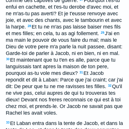
comme des captives de guerre.
Pourquoi t'es-tu
enfui en cachette, et t'es-tu derobe d'avec moi, et
ne m'as-tu pas averti? Et je t'eusse renvoye avec
joie, et avec des chants, avec le tambourin et avec
la harpe.
Et tu ne m'as pas laisse baiser mes fils
28
et mes filles; en cela, tu as agi follement.
J'ai en
29
ma main le pouvoir de vous faire du mal; mais le
Dieu de votre pere m'a parle la nuit passee, disant:
Garde-toi de parler à Jacob, ni en bien, ni en mal.
Et maintenant que tu t'en es alle, parce que tu
30
languissais tant apres la maison de ton pere,
pourquoi as-tu vole mes dieux?
Et Jacob
31
repondit et dit à Laban: Parce que j'ai craint; car j'ai
dit: De peur que tu ne me ravisses tes filles.
Qu'il
32
ne vive pas, celui aupres de qui tu trouveras tes
dieux! Devant nos freres reconnais ce qui est à toi
chez moi, et prends-le. Or Jacob ne savait pas que
Rachel les avait voles.
Et Laban entra dans la tente de Jacob, et dans la
33