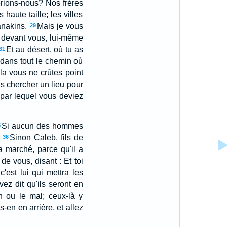
rions-nous? Nos frères
haute taille; les villes
anakins.
Mais je vous
29
e devant vous, lui-même
Et au désert, où tu as
31
 dans tout le chemin où
la vous ne crûtes point
s chercher un lieu pour
 par lequel vous deviez
Si aucun des hommes
5
Sinon Caleb, fils de
36
 a marché, parce qu'il a
e vous, disant : Et toi
 c'est lui qui mettra les
ez dit qu'ils seront en
en ou le mal; ceux-là y
-en en arrière, et allez