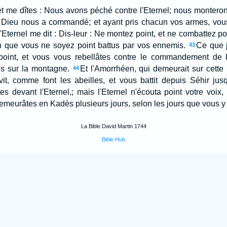
et me dîtes : Nous avons péché contre l'Eternel; nous montero
e Dieu nous a commandé; et ayant pris chacun vos armes, vous
l'Eternel me dit : Dis-leur : Ne montez point, et ne combattez poi
in que vous ne soyez point battus par vos ennemis.
Ce que j
43
oint, et vous vous rebellâtes contre le commandement de l'
es sur la montagne.
Et l'Amorrhéen, qui demeurait sur cette 
44
vit, comme font les abeilles, et vous battit depuis Séhir ju
es devant l'Eternel,; mais l'Eternel n'écouta point votre voix,
emeurâtes en Kadès plusieurs jours, selon les jours que vous 
La Bible David Martin 1744
Bible Hub