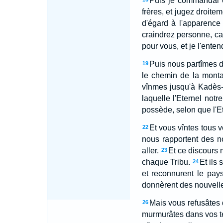
Puis je commandai en
frères, et jugez droitem
d'égard à l'apparence
craindrez personne, car
pour vous, et je l'enten
Puis nous partîmes d
19
le chemin de la monta
vînmes jusqu'à Kadès-
laquelle l'Eternel not
possède, selon que l'Ete
Et vous vîntes tous 
22
nous rapportent des n
aller.
Et ce discours
23
chaque Tribu.
Et ils
24
et reconnurent le pays
donnèrent des nouvelles
Mais vous refusâtes 
26
murmurâtes dans vos ten