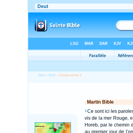
Bible
>
MAR
> Deutéronome 1
Martin Bible
Ce sont ici les parole
1
vis de la mer Rouge, en
Horeb, par le chemin 
au premier jour de l'o