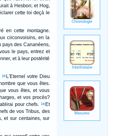
urait à Hesbon; et Hog,
larer cette loi deçà le
ré en cette montagne.
ux circonvoisins, en la
 au pays des Cananéens,
vous le pays, entrez et
ner, et à leur postérité
L'Eternel votre Dieu
10
d nombre que vous êtes.
que vous êtes, et vous
harges, et vos procès?
blirai pour chefs.
Et
14
chefs de vos Tribus, des
, et sur centaines, sur