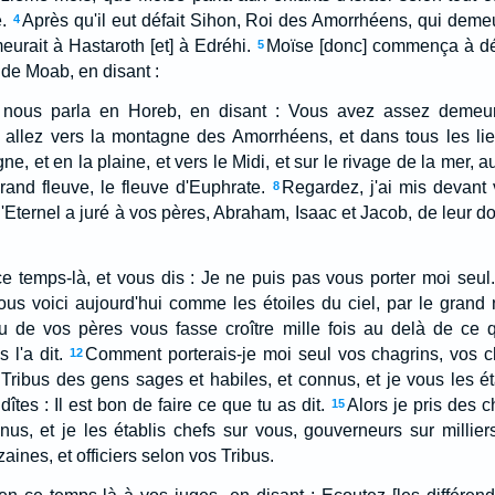
.
Après qu'il eut défait Sihon, Roi des Amorrhéens, qui deme
4
urait à Hastaroth [et] à Edréhi.
Moïse [donc] commença à déc
5
 de Moab, en disant :
u nous parla en Horeb, en disant : Vous avez assez demeu
t allez vers la montagne des Amorrhéens, et dans tous les lie
e, et en la plaine, et vers le Midi, et sur le rivage de la mer,
rand fleuve, le fleuve d'Euphrate.
Regardez, j'ai mis devant 
8
Eternel a juré à vos pères, Abraham, Isaac et Jacob, de leur don
ce temps-là, et vous dis : Je ne puis pas vous porter moi seul.
vous voici aujourd'hui comme les étoiles du ciel, par le gran
eu de vos pères vous fasse croître mille fois au delà de ce 
l'a dit.
Comment porterais-je moi seul vos chagrins, vos c
12
ribus des gens sages et habiles, et connus, et je vous les éta
îtes : Il est bon de faire ce que tu as dit.
Alors je pris des 
15
, et je les établis chefs sur vous, gouverneurs sur milliers
aines, et officiers selon vos Tribus.