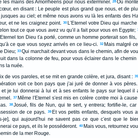
tre les mains des Amorrhéens pour nous exterminer.
Où monte
28
 cœur, en disant : Le peuple est plus grand que nous, et de plus 
 jusques au ciel; et même nous avons vu là les enfants des H
eur, et ne les craignez point.
L'Eternel votre Dieu qui march
30
lon tout ce que vous avez vu qu'il a fait pour vous en Egypte;
'Eternel ton Dieu t'a porté, comme un homme porterait son fils,
u'à ce que vous soyez arrivés en ce lieu-ci.
Mais malgré ce
32
re Dieu;
Qui marchait devant vous dans le chemin, afin de vou
33
it dans la colonne de feu, pour vous éclairer dans le chemin
ans la nuée.
oix de vos paroles, et se mit en grande colère, et jura, disant :
3
ération voit ce bon pays que j'ai juré de donner à vos pères.
 et je lui donnerai à lui et à ses enfants le pays sur lequel il
ernel.
Même l'Eternel s'est mis en colère contre moi à cause d
37
pas.
Josué, fils de Nun, qui te sert, y entrera; fortifie-le, car
38
ssession de ce pays.
Et vos petits enfants, desquels vous av
39
is-je], qui aujourd'hui ne savent pas ce que c'est que le bi
nnerai ce pays, et ils le posséderont.
Mais vous, retournez vous
40
chemin de la mer Rouge.