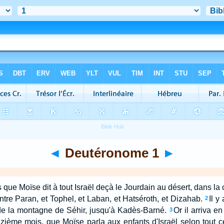
◄
Deutéronome 1
►
s que Moïse dit à tout Israël deçà le Jourdain au désert, dans la
tre Paran, et Tophel, et Laban, et Hatséroth, et Dizahab.
Il y
2
de la montagne de Séhir, jusqu'à Kadès-Barné.
Or il arriva e
3
nzième mois, que Moïse parla aux enfants d'Israël selon tout ce 