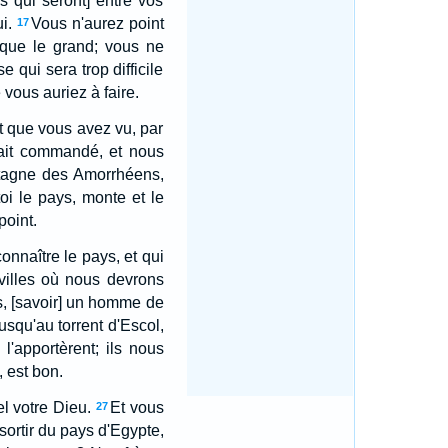
s qui seront] entre vos
i.
Vous n'aurez point
17
 que le grand; vous ne
 qui sera trop difficile
vous auriez à faire.
t que vous avez vu, par
vait commandé, et nous
ntagne des Amorrhéens,
oi le pays, monte et le
point.
nnaître le pays, et qui
villes où nous devrons
s, [savoir] un homme de
usqu'au torrent d'Escol,
 l'apportèrent; ils nous
 est bon.
l votre Dieu.
Et vous
27
sortir du pays d'Egypte,