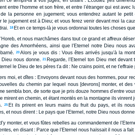
 ce temps-là à vos juges, en disant : Ecoutez [les différend
ent entre l'homme et son frère, et entre l'étranger qui est avec lu
 de la personne en jugement; vous entendrez autant le petit
 le jugement est à Dieu; et vous ferez venir devant moi la cause
drai.
Et en ce temps-là je vous ordonnai toutes les choses que 
18
'Horeb, et nous marchâmes dans tout ce grand et affreux déser
gne des Amorrhéens, ainsi que l'Eternel notre Dieu nous a
barné.
Alors je vous dis : Vous êtes arrivés jusqu'à la mo
20
re Dieu nous donne.
Regarde, l'Eternel ton Dieu met devant t
21
rnel le Dieu de tes pères t'a dit : Ne crains point, et ne t'effraie 
vers moi, et dîtes : Envoyons devant nous des hommes, pour reco
ouvelles du chemin par lequel nous [devrons] monter, et des 
 me sembla bon, de sorte que je pris douze hommes d'entre vou
 se mirent en chemin, et étant montés en la montagne ils vinrent j
.
Et ils prirent en leurs mains du fruit du pays, et ils nous
25
, et nous dirent : Le pays que l'Eternel, notre Dieu nous donne,
d'y monter, et vous fûtes rebelles au commandement de l'Eterne
tes, en disant : Parce que l'Eternel nous haïssait il nous a fait 