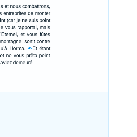
ns et nous combattrons,
 entreprîtes de monter
nt (car je ne suis point
e vous rapportai, mais
Eternel, et vous fûtes
montagne, sortit contre
squ'à Horma.
Et étant
45
 et ne vous prêta point
y aviez demeuré.