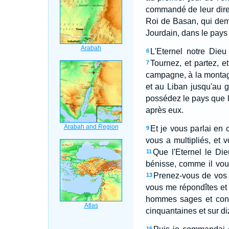
commandé de leur dire
Roi de Basan, qui deme
Jourdain, dans le pays
L'Eternel notre Die
6
Tournez, et partez, e
7
campagne, à la montagn
et au Liban jusqu'au g
possédez le pays que l'
après eux.
Et je vous parlai en 
9
vous a multipliés, et 
Que l'Eternel le Di
11
bénisse, comme il vous 
Prenez-vous de vos T
13
vous me répondîtes et d
hommes sages et connus
cinquantaines et sur diz
16