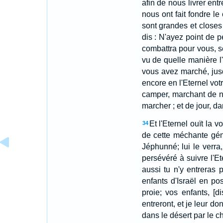
afin de nous livrer en
nous ont fait fondre le
sont grandes et closes
dis : N'ayez point de p
combattra pour vous, se
vu de quelle manière l
vous avez marché, jusq
encore en l'Eternel vot
camper, marchant de nu
marcher ; et de jour, d
Et l'Eternel ouït la v
34
de cette méchante gén
Jéphunné; lui le verra,
persévéré à suivre l'Et
aussi tu n'y entreras 
enfants d'Israël en po
proie; vos enfants, [d
entreront, et je leur do
dans le désert par le 