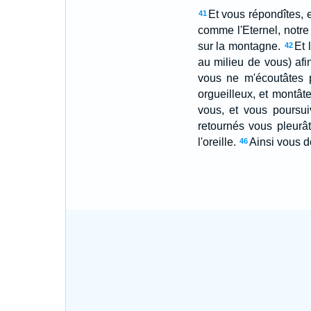
Et vous répondîtes, 
41
comme l'Eternel, notr
sur la montagne.
Et 
42
au milieu de vous) af
vous ne m'écoutâtes p
orgueilleux, et montât
vous, et vous poursui
retournés vous pleurât
l'oreille.
Ainsi vous d
46