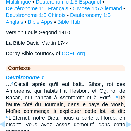
Multilingue
•
Deuteronomio 1:5 Espagnol
•
Deutéronome 1:5 Français
•
5 Mose 1:5 Allemand
•
Deutéronome 1:5 Chinois
•
Deuteronomy 1:5
Anglais
•
Bible Apps
•
Bible Hub
Version Louis Segond 1910
La Bible David Martin 1744
Darby Bible courtesy of
CCEL.org
.
Contexte
Deutéronome 1
…
C'était après qu'il eut battu Sihon, roi des
4
Amoréens, qui habitait à Hesbon, et Og, roi de
Basan, qui habitait à Aschtaroth et à Edréi.
De
5
l'autre côté du Jourdain, dans le pays de Moab,
Moïse commença à expliquer cette loi, et dit:
L'Eternel, notre Dieu, nous a parlé à Horeb, en
6
disant: Vous avez assez demeuré dans cette