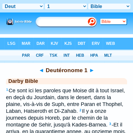
Bible
>
DAR
> Deutéronome 1
◄
Deutéronome 1
►
Darby Bible
Ce sont ici les paroles que Moise dit à tout Israel,
1
en deçà du Jourdain, dans le desert, dans la
plaine, vis-à-vis de Suph, entre Paran et Thophel,
Laban, Hatseroth et Di-Zahab.
Il y a onze
2
journees depuis Horeb, par le chemin de la
montagne de Sehir, jusqu'à Kades-Barnea.
-Et il
3
arriva, en la quarantieme annee, au onzieme mois,