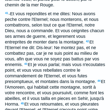
chemin de la mer Rouge.
-Et vous repondites et me dites: Nous avons
41
peche contre l'Eternel; nous monterons, et nous
combattrons, selon tout ce que l'Eternel, notre
Dieu, nous a commande. Et vous ceignites chacun
ses armes de guerre, et legerement vous
entreprites de monter dans la montagne.
Et
42
l'Eternel me dit: Dis-leur: Ne montez pas, et ne
combattez pas, car je ne suis point au milieu de
vous, afin que vous ne soyez pas battus par vos
ennemis.
Et je vous parlai; mais vous n'ecoutates
43
point, et vous vous rebellates contre le
commandement de l'Eternel, et vous futes
presomptueux, et montates dans la montagne.
Et
44
l'Amoreen, qui habitait cette montagne, sortit à
votre rencontre, et vous poursuivit, comme font les
abeilles, et il vous tailla en pieces en Sehir, jusqu'à
Horma.
Et vous retournates, et vous pleurates
45
devant l'Eternel; et l'Eternel n'ecouta point votre