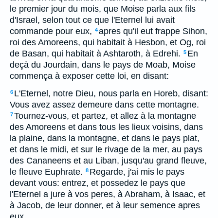
le premier jour du mois, que Moise parla aux fils
d'Israel, selon tout ce que l'Eternel lui avait
commande pour eux,
apres qu'il eut frappe Sihon,
4
roi des Amoreens, qui habitait à Hesbon, et Og, roi
de Basan, qui habitait à Ashtaroth, à Edrehi.
En
5
deçà du Jourdain, dans le pays de Moab, Moise
commença à exposer cette loi, en disant:
L'Eternel, notre Dieu, nous parla en Horeb, disant:
6
Vous avez assez demeure dans cette montagne.
Tournez-vous, et partez, et allez à la montagne
7
des Amoreens et dans tous les lieux voisins, dans
la plaine, dans la montagne, et dans le pays plat,
et dans le midi, et sur le rivage de la mer, au pays
des Cananeens et au Liban, jusqu'au grand fleuve,
le fleuve Euphrate.
Regarde, j'ai mis le pays
8
devant vous: entrez, et possedez le pays que
l'Eternel a jure à vos peres, à Abraham, à Isaac, et
à Jacob, de leur donner, et à leur semence apres
eux.