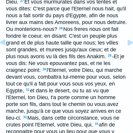
Dieu.
Et vous murmurates dans vos tentes et
27
vous dites: C'est parce que l'Eternel nous hait, qu'il
nous a fait sortir du pays d'Egypte, afin de nous
livrer aux mains des Amoreens, pour nous detruire.
Ou monterions-nous?
Nos freres nous ont fait
28
fondre le coeur, en disant: C'est un peuple plus
grand et de plus haute taille que nous; les villes
sont grandes, et murees jusqu'aux cieux; et de
plus nous avons vu là des fils des Anakim.
-Et je
29
vous dis: Ne vous epouvantez pas, et ne les
craignez point:
l'Eternel, votre Dieu, qui marche
30
devant vous, combattra lui-meme pour vous, selon
tout ce qu'il a fait pour vous sous vos yeux, en
Egypte,
et dans le desert, ou tu as vu que
31
l'Eternel, ton Dieu, t'a porte comme un homme
porte son fils, dans tout le chemin ou vous avez
marche, jusqu'à ce que vous soyez arrives en ce
lieu-ci.
Mais, dans cette circonstance, vous ne
32
crutes point l'Eternel, votre Dieu, qui,
afin de
33
reconnaitre pour vous un lieu pour que vous y