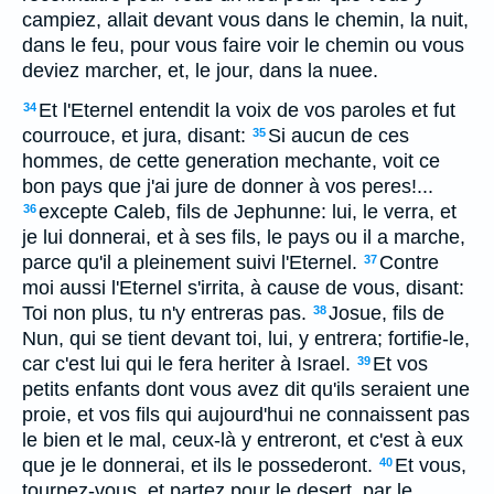
campiez, allait devant vous dans le chemin, la nuit,
dans le feu, pour vous faire voir le chemin ou vous
deviez marcher, et, le jour, dans la nuee.
Et l'Eternel entendit la voix de vos paroles et fut
34
courrouce, et jura, disant:
Si aucun de ces
35
hommes, de cette generation mechante, voit ce
bon pays que j'ai jure de donner à vos peres!...
excepte Caleb, fils de Jephunne: lui, le verra, et
36
je lui donnerai, et à ses fils, le pays ou il a marche,
parce qu'il a pleinement suivi l'Eternel.
Contre
37
moi aussi l'Eternel s'irrita, à cause de vous, disant:
Toi non plus, tu n'y entreras pas.
Josue, fils de
38
Nun, qui se tient devant toi, lui, y entrera; fortifie-le,
car c'est lui qui le fera heriter à Israel.
Et vos
39
petits enfants dont vous avez dit qu'ils seraient une
proie, et vos fils qui aujourd'hui ne connaissent pas
le bien et le mal, ceux-là y entreront, et c'est à eux
que je le donnerai, et ils le possederont.
Et vous,
40
tournez-vous, et partez pour le desert, par le