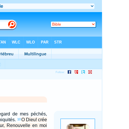
egard de mes péchés,
niquités.
O Dieu! crée
10
ur, Renouvelle en moi