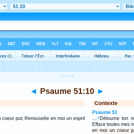
◄
Psaume 51:10
►
Contexte
Psaume 51
 coeur pur, Renouvelle en moi un esprit
…
Détourne ton r
9
Efface toutes mes i
en moi un coeur p