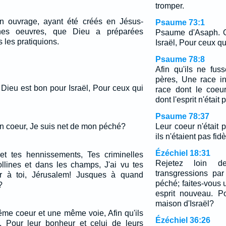
tromper.
 ouvrage, ayant été créés en Jésus-
Psaume 73:1
nes oeuvres, que Dieu a préparées
Psaume d'Asaph. O
 les pratiquions.
Israël, Pour ceux qu
Psaume 78:8
Afin qu'ils ne fu
pères, Une race in
Dieu est bon pour Israël, Pour ceux qui
race dont le coeur
dont l'esprit n'était
Psaume 78:37
mon coeur, Je suis net de mon péché?
Leur coeur n'était 
ils n'étaient pas fid
Ézéchiel 18:31
 et tes hennissements, Tes criminelles
Rejetez loin d
collines et dans les champs, J'ai vu tes
transgressions pa
r à toi, Jérusalem! Jusques à quand
péché; faites-vous
?
esprit nouveau. P
maison d'Israël?
ême coeur et une même voie, Afin qu'ils
Ézéchiel 36:26
, Pour leur bonheur et celui de leurs