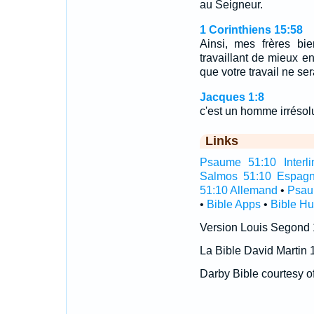
au Seigneur.
1 Corinthiens 15:58
Ainsi, mes frères bie
travaillant de mieux e
que votre travail ne se
Jacques 1:8
c'est un homme irrésolu
Links
Psaume 51:10 Interli
Salmos 51:10 Espagn
51:10 Allemand
•
Psau
•
Bible Apps
•
Bible H
Version Louis Segond
La Bible David Martin 
Darby Bible courtesy o