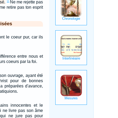
sé.
Ne me rejette pas
11
me retire pas ton esprit
isées
t le coeur pur, car ils
différence entre nous et
urs coeurs par la foi.
on ouvrage, ayant été
hrist pour de bonnes
 a préparées d'avance,
atiquions.
ains innocentes et le
ui ne livre pas son âme
qui ne jure pas pour