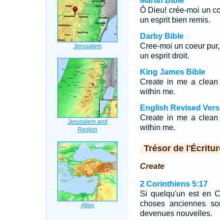
Martin Bible
Ô Dieu! crée-moi un c
un esprit bien remis.
Darby Bible
Cree-moi un coeur pur,
un esprit droit.
King James Bible
Create in me a clean 
within me.
English Revised Vers
Create in me a clean 
within me.
Trésor de l'Écritur
Create
2 Corinthiens 5:17
Si quelqu'un est en Ch
choses anciennes son
devenues nouvelles.