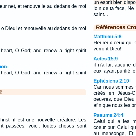
un esprit bien dispo
œur net, et renouvelle au dedans de moi
loin de ta face, Ne 
saint.…
Références Cro
 o Dieu! et renouvelle au dedans de moi
Matthieu 5:8
Heureux ceux qui on
verront Dieu!
heart, O God; and renew a right spirit
Actes 15:9
il n'a fait aucune 
ion
eux, ayant purifié le
heart, O God; and renew a right spirit
Éphésiens 2:10
Car nous sommes s
e
créés en Jésus-C
oeuvres, que Dieu
afin que nous les pr
Psaume 24:4
rist, il est une nouvelle créature. Les
Celui qui a les m
t passées; voici, toutes choses sont
coeur pur; Celui q
au mensonge, Et 