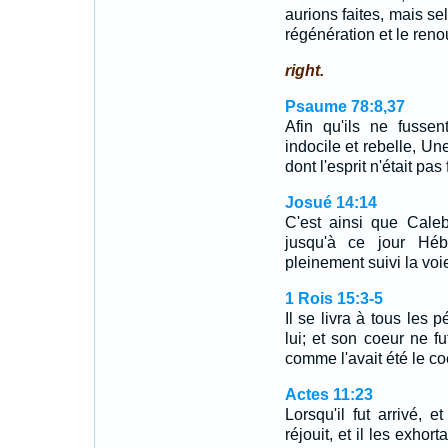
aurions faites, mais se
régénération et le reno
right.
Psaume 78:8,37
Afin qu'ils ne fusse
indocile et rebelle, Un
dont l'esprit n'était pa
Josué 14:14
C'est ainsi que Caleb
jusqu'à ce jour Hébr
pleinement suivi la voie
1 Rois 15:3-5
Il se livra à tous les
lui; et son coeur ne fu
comme l'avait été le c
Actes 11:23
Lorsqu'il fut arrivé, e
réjouit, et il les exhor