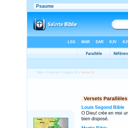
Bible
>
Psaume
>
Chapitre 51
> Verset 10
Versets Parallèles
Louis Segond Bible
O Dieu! crée en moi un
bien disposé.