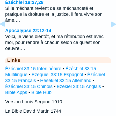
Ézéchiel 18:27,28
Si le méchant revient de sa méchanceté et
pratique la droiture et la justice, il fera vivre son
âme.…
Apocalypse 22:12-14
Voici, je viens bientôt, et ma rétribution est avec
moi, pour rendre à chacun selon ce qu'est son
oeuvre.…
Links
Ézéchiel 33:15 Interlinéaire
•
Ézéchiel 33:15
Multilingue
•
Ezequiel 33:15 Espagnol
•
Ézéchiel
33:15 Français
•
Hesekiel 33:15 Allemand
•
Ézéchiel 33:15 Chinois
•
Ezekiel 33:15 Anglais
•
Bible Apps
•
Bible Hub
Version Louis Segond 1910
La Bible David Martin 1744