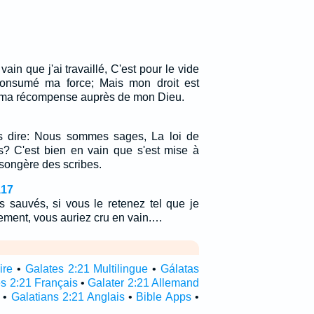
 vain que j'ai travaillé, C'est pour le vide
 consumé ma force; Mais mon droit est
Et ma récompense auprès de mon Dieu.
 dire: Nous sommes sages, La loi de
us? C'est bien en vain que s'est mise à
songère des scribes.
,17
s sauvés, si vous le retenez tel que je
rement, vous auriez cru en vain.…
ire
•
Galates 2:21 Multilingue
•
Gálatas
s 2:21 Français
•
Galater 2:21 Allemand
•
Galatians 2:21 Anglais
•
Bible Apps
•