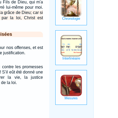
au Fils de Dieu, qui m'a
ivré lui-même pour moi.
la grâce de Dieu; car si
t par la loi, Christ est
isées
our nos offenses, et est
 justification.
nc contre les promesses
! S'il eût été donné une
rer la vie, la justice
de la loi.