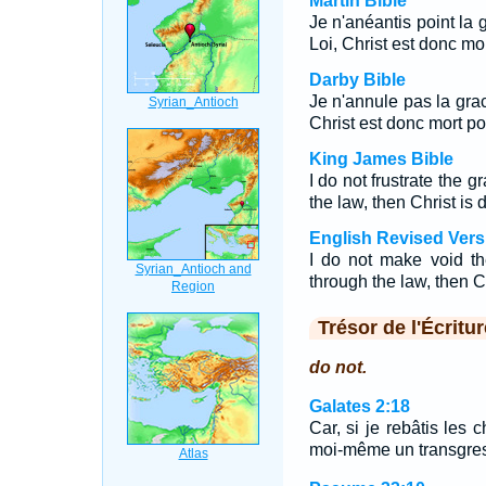
Martin Bible
Je n'anéantis point la g
Loi, Christ est donc mor
Darby Bible
Je n'annule pas la grace
Christ est donc mort po
King James Bible
I do not frustrate the g
the law, then Christ is 
English Revised Vers
I do not make void th
through the law, then C
Trésor de l'Écritur
do not.
Galates 2:18
Car, si je rebâtis les 
moi-même un transgres