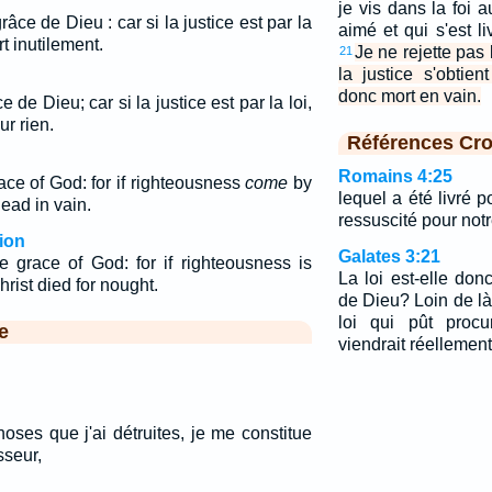
je vis dans la foi 
râce de Dieu : car si la justice est par la
aimé et qui s'est l
t inutilement.
Je ne rejette pas 
21
la justice s'obtien
donc mort en vain.
 de Dieu; car si la justice est par la loi,
ur rien.
Références Cro
Romains 4:25
race of God: for if righteousness
come
by
lequel a été livré p
dead in vain.
ressuscité pour notre
ion
Galates 3:21
e grace of God: for if righteousness is
La loi est-elle do
hrist died for nought.
de Dieu? Loin de là
loi qui pût procu
e
viendrait réellement 
choses que j'ai détruites, je me constitue
seur,