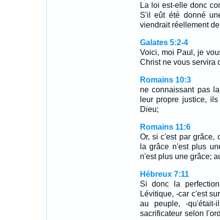
La loi est-elle donc c
S'il eût été donné une
viendrait réellement de 
Galates 5:2-4
Voici, moi Paul, je vou
Christ ne vous servira 
Romains 10:3
ne connaissant pas la 
leur propre justice, i
Dieu;
Romains 11:6
Or, si c'est par grâce,
la grâce n'est plus un
n'est plus une grâce; a
Hébreux 7:11
Si donc la perfectio
Lévitique, -car c'est s
au peuple, -qu'était-
sacrificateur selon l'o