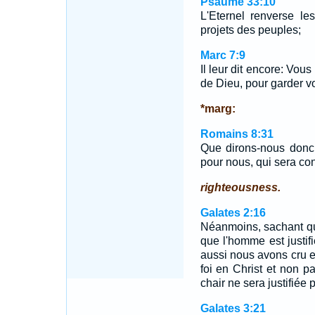
Psaume 33:10
L'Eternel renverse le
projets des peuples;
Marc 7:9
Il leur dit encore: Vo
de Dieu, pour garder vot
*marg:
Romains 8:31
Que dirons-nous donc
pour nous, qui sera co
righteousness.
Galates 2:16
Néanmoins, sachant que
que l'homme est justifi
aussi nous avons cru en 
foi en Christ et non pa
chair ne sera justifiée 
Galates 3:21