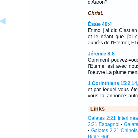
d'Aaron?
Christ.
Ésaïe 49:4
Et moi j'ai dit: C'est en
et le néant que j'ai
auprès de l'Eternel, 
Jérémie 8:8
Comment pouvez-vous
l'Eternel est avec no
l'oeuvre La plume men
1 Corinthiens 15:2,14
et par lequel vous ête
vous l'ai annoncé; aut
Links
Galates 2:21 Interlinéa
2:21 Espagnol
•
Galate
•
Galates 2:21 Chinois
Bible Hub