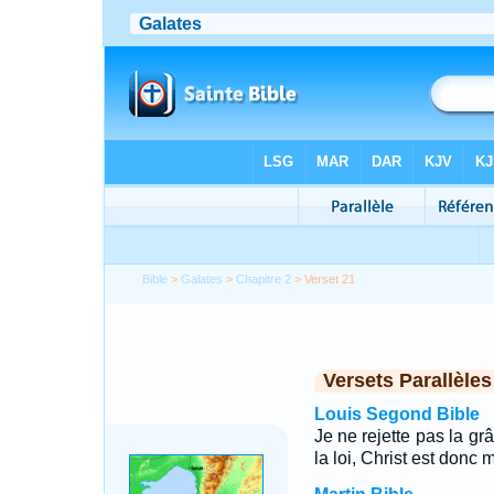
Bible
>
Galates
>
Chapitre 2
> Verset 21
Versets Parallèles
Louis Segond Bible
Je ne rejette pas la grâ
la loi, Christ est donc 