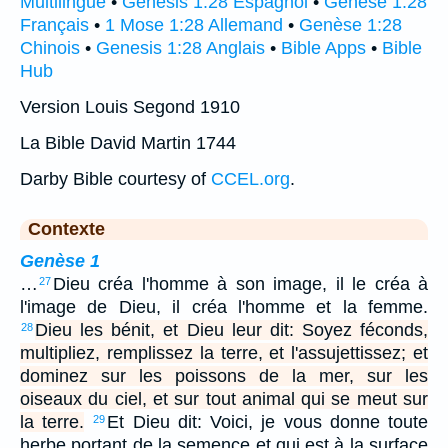
Multilingue
•
Génesis 1:28 Espagnol
•
Genèse 1:28
Français
•
1 Mose 1:28 Allemand
•
Genèse 1:28
Chinois
•
Genesis 1:28 Anglais
•
Bible Apps
•
Bible
Hub
Version Louis Segond 1910
La Bible David Martin 1744
Darby Bible courtesy of
CCEL.org
.
Contexte
Genèse 1
…
Dieu créa l'homme à son image, il le créa à
27
l'image de Dieu, il créa l'homme et la femme.
Dieu les bénit, et Dieu leur dit: Soyez féconds,
28
multipliez, remplissez la terre, et l'assujettissez; et
dominez sur les poissons de la mer, sur les
oiseaux du ciel, et sur tout animal qui se meut sur
la terre.
Et Dieu dit: Voici, je vous donne toute
29
herbe portant de la semence et qui est à la surface